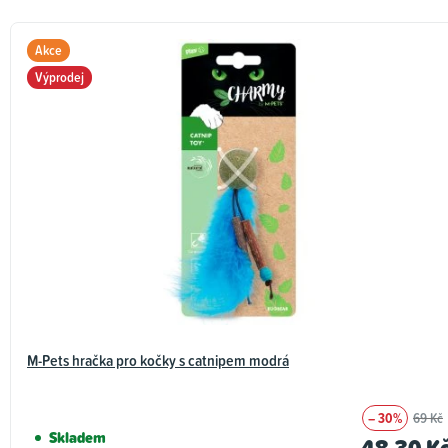
Akce
Výprodej
M-Pets hračka pro kočky s catnipem modrá
– 30%
69 Kč
Skladem
48,30 K