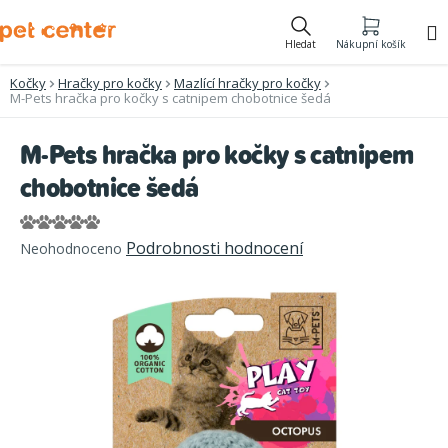
Přejít
na
Hledat
Nákupní košík
obsah
Kočky
Hračky pro kočky
Mazlící hračky pro kočky
M-Pets hračka pro kočky s catnipem chobotnice šedá
M-Pets hračka pro kočky s catnipem
chobotnice šedá
Průměrné
Podrobnosti hodnocení
Neohodnoceno
hodnocení
produktu
je
0,0
z
5
hvězdiček.