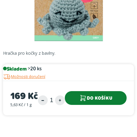
Hračka pro kočky z bavlny.
Skladem
>20 ks
Možnosti doručení
169 Kč
DO KOŠÍKU
5,63 Kč / 1 g
Měrná cena: