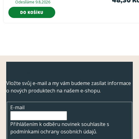
Odesíláme 9.8.2026
DO KOŠÍKU
Z
Odebírat newsletter
á
p
Vložte svůj e-mail a my vám budeme zasílat informace
o nových produktech na našem e-shopu.
a
t
E-mail
í
Přihlášením k odběru novinek souhlasíte s
podmínkami ochrany osobních údajů
.