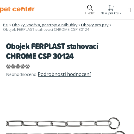
Přejít
na
Hledat
Nákupní košík
obsah
Psi
Obojky, vodítka, postroje a náhubky
Obojky pro psy
Obojek FERPLAST stahovací CHROME CSP 30124
Obojek FERPLAST stahovací
CHROME CSP 30124
Průměrné
Podrobnosti hodnocení
Neohodnoceno
hodnocení
produktu
je
0,0
z
5
hvězdiček.