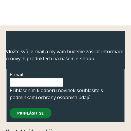
Z
Odebírat newsletter
á
p
Vložte svůj e-mail a my vám budeme zasílat informace
o nových produktech na našem e-shopu.
a
t
E-mail
í
Přihlášením k odběru novinek souhlasíte s
podmínkami ochrany osobních údajů
.
PŘIHLÁSIT SE