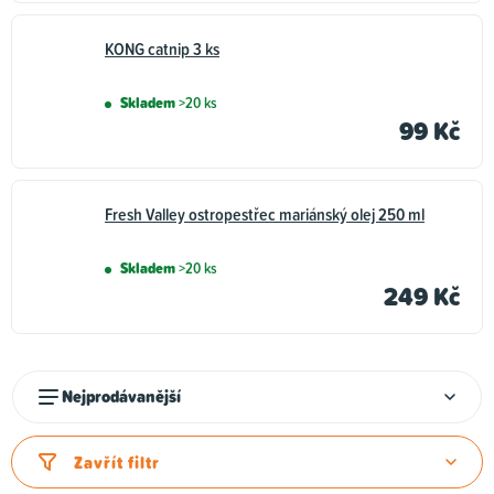
KONG catnip 3 ks
Skladem
>20 ks
99 Kč
Fresh Valley ostropestřec mariánský olej 250 ml
Skladem
>20 ks
249 Kč
Ř
Nejprodávanější
a
z
Zavřít filtr
e