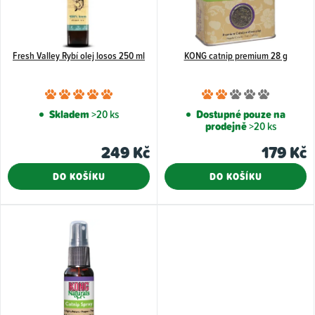
i
s
p
Fresh Valley Rybí olej losos 250 ml
KONG catnip premium 28 g
r
o
Průměrné
Průměr
d
hodnocení
hodnoce
Skladem
>20 ks
Dostupné pouze na
u
prodejně
>20 ks
produktu
produkt
k
je
je
249 Kč
179 Kč
5,0
2,0
t
DO KOŠÍKU
DO KOŠÍKU
z
z
ů
5
5
hvězdiček.
hvězdiče