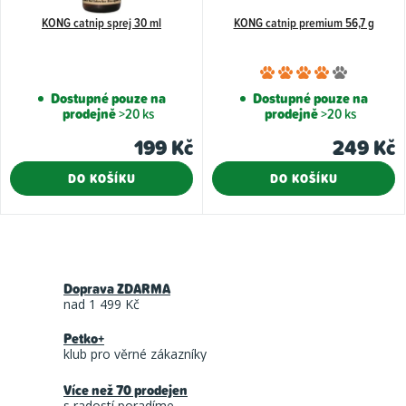
KONG catnip sprej 30 ml
KONG catnip premium 56,7 g
Průměr
hodnoce
Dostupné pouze na
Dostupné pouze na
prodejně
>20 ks
prodejně
>20 ks
produkt
je
199 Kč
249 Kč
4,0
DO KOŠÍKU
DO KOŠÍKU
z
5
hvězdiče
O
v
Doprava ZDARMA
l
nad 1 499 Kč
á
Petko+
d
klub pro věrné zákazníky
a
Více než 70 prodejen
c
s radostí poradíme