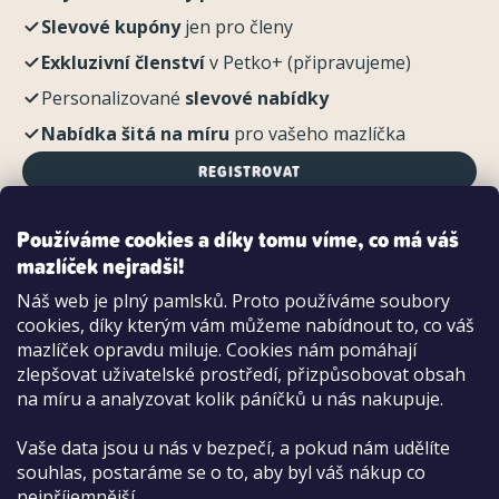
Slevové kupóny
jen pro členy
Exkluzivní členství
v Petko+ (připravujeme)
Personalizované
slevové nabídky
Nabídka šitá na míru
pro vašeho mazlíčka
REGISTROVAT
Používáme cookies a díky tomu víme, co má váš
mazlíček nejradši!
Možnosti platby:
Náš web je plný pamlsků. Proto používáme soubory
Dobírkou
cookies, díky kterým vám můžeme nabídnout to, co váš
Hotově i kartou na pobočce
mazlíček opravdu miluje. Cookies nám pomáhají
zlepšovat uživatelské prostředí, přizpůsobovat obsah
na míru a analyzovat kolik páníčků u nás nakupuje.
Vaše data jsou u nás v bezpečí, a pokud nám udělíte
souhlas, postaráme se o to, aby byl váš nákup co
nejpříjemnější.