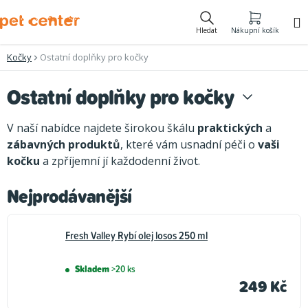
Přejít
na
Hledat
Nákupní košík
obsah
Kočky
Ostatní doplňky pro kočky
Ostatní doplňky pro kočky
V naší nabídce najdete širokou škálu
praktických
a
zábavných produktů
, které vám usnadní péči o
vaši
kočku
a zpříjemní jí každodenní život.
Nejprodávanější
Fresh Valley Rybí olej losos 250 ml
Skladem
>20 ks
249 Kč