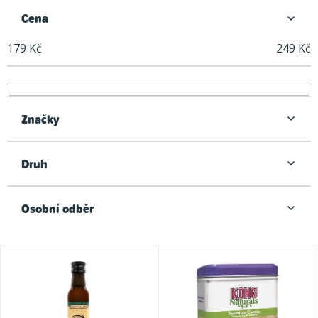
n
Cena
í
179
Kč
249
Kč
p
r
o
d
Značky
u
k
Druh
t
ů
Osobní odběr
V
ý
p