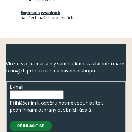
í
Expresní vyzvednutí
p
na všech našich prodejnách
r
v
k
Z
y
Odebírat newsletter
á
v
ý
p
Vložte svůj e-mail a my vám budeme zasílat informace
p
o nových produktech na našem e-shopu.
a
i
t
s
E-mail
í
u
Přihlášením k odběru novinek souhlasíte s
podmínkami ochrany osobních údajů
.
PŘIHLÁSIT SE