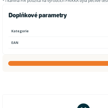
*Tkanina FIR použitá na výrobcích PAIKKA byla pečlivě tes
Doplňkové parametry
Kategorie
EAN