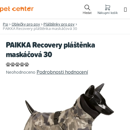
Přejít
na
Hledat
Nákupní košík
obsah
Psi
Oblečky pro psy
Pláštěnky pro psy
PAIKKA Recovery pláštěnka maskáčová 30
PAIKKA Recovery pláštěnka
maskáčová 30
Průměrné
Podrobnosti hodnocení
Neohodnoceno
hodnocení
produktu
je
0,0
z
5
hvězdiček.