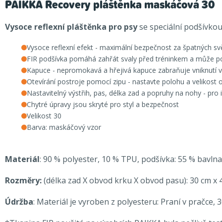
PAIKKA Recovery pláštěnka maskáčová 30
Vysoce reflexní pláštěnka pro psy
se speciální podšívkou
Vysoce reflexní efekt - maximální bezpečnost za špatných s
FIR podšívka pomáhá zahřát svaly před tréninkem a může p
Kapuce - nepromokavá a hřejivá kapuce zabraňuje vniknutí v
Otevírání postroje pomocí zipu - nastavte polohu a velikost 
Nastavitelný výstřih, pas, délka zad a popruhy na nohy - pro 
Chytré úpravy jsou skryté pro styl a bezpečnost
Velikost 30
Barva: maskáčový vzor
Materiál
: 90 % polyester, 10 % TPU, podšívka: 55 % bavlna
Rozměry:
(délka zad X obvod krku X obvod pasu): 30 cm x 4
Údržba
: Materiál je vyroben z polyesteru: Praní v pračce