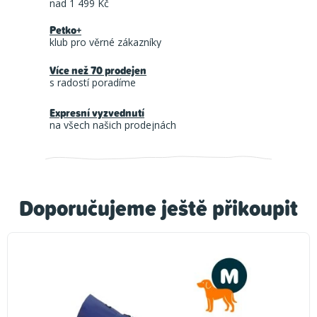
nad 1 499 Kč
Petko+
klub pro věrné zákazníky
Více než 70 prodejen
s radostí poradíme
Expresní vyzvednutí
na všech našich prodejnách
Doporučujeme ještě přikoupit