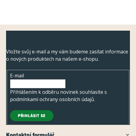
Z
Odebírat newsletter
á
p
Vložte svůj e-mail a my vám budeme zasílat informace
o nových produktech na našem e-shopu.
a
t
E-mail
í
Přihlášením k odběru novinek souhlasíte s
podmínkami ochrany osobních údajů
.
PŘIHLÁSIT SE
Kontaktní formulář