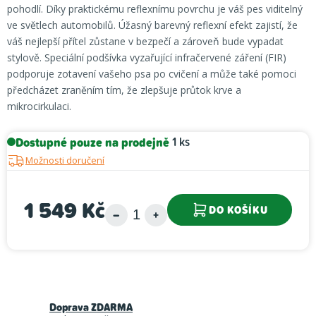
pohodlí. Díky praktickému reflexnímu povrchu je váš pes viditelný
ve světlech automobilů. Úžasný barevný reflexní efekt zajistí, že
váš nejlepší přítel zůstane v bezpečí a zároveň bude vypadat
stylově. Speciální podšívka vyzařující infračervené záření (FIR)
podporuje zotavení vašeho psa po cvičení a může také pomoci
předcházet zraněním tím, že zlepšuje průtok krve a
mikrocirkulaci.
Dostupné pouze na prodejně
1 ks
Možnosti doručení
1 549 Kč
DO KOŠÍKU
Měrná cena:
Doprava ZDARMA