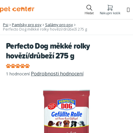
Přejít
na
Hledat
Nákupní košík
obsah
Psi
Pamlsky pro psy
Salámy pro psy
Perfecto Dog měkké rolky hovězí/drůbeží 275 g
Perfecto Dog měkké rolky
hovězí/drůbeží 275 g
Průměrné
Podrobnosti hodnocení
1 hodnocení
hodnocení
produktu
je
5,0
z
5
hvězdiček.