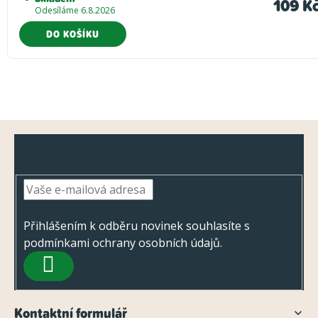
109 K
Odesíláme 6.8.2026
DO KOŠÍKU
Z
Odebírat newsletter
á
p
a
t
Přihlášením k odběru novinek souhlasíte s
podmínkami ochrany osobních údajů
.
í
PŘIHLÁSIT
SE
Kontaktní formulář