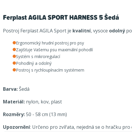
Ferplast AGILA SPORT HARNESS 5 Šedá
Postroj Ferplast AGILA Sport je
kvalitní
, vysoce
odolný
po
Ergonomický hrudní postroj pro psy
Zajišťuje Vašemu psu maximální pohodlí
Systém s mikroregulací
Pohodlný a odolný
Postroj s rychloupínacím systémem
Barva:
Šedá
Materiál:
nylon, kov, plast
Rozměry:
50 - 58 cm (13 mm)
Upozornění
: Určeno pro zvířata, nejedná se o hračku pro d