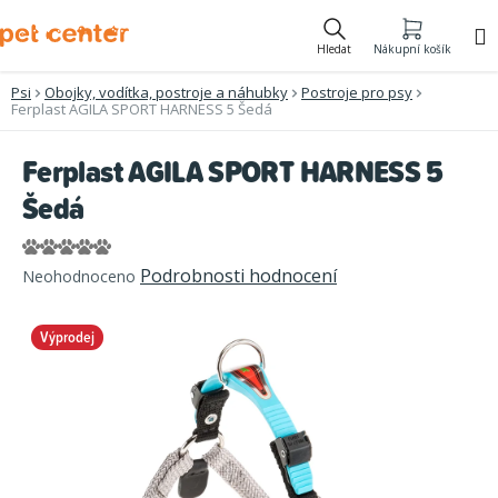
Přejít
na
Hledat
Nákupní košík
obsah
Psi
Obojky, vodítka, postroje a náhubky
Postroje pro psy
Ferplast AGILA SPORT HARNESS 5 Šedá
Ferplast AGILA SPORT HARNESS 5
Šedá
Průměrné
Podrobnosti hodnocení
Neohodnoceno
hodnocení
produktu
Výprodej
je
0,0
z
5
hvězdiček.