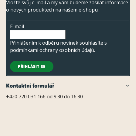
p
Vložte svůj e-mail a my vám budeme zasílat informace
o nových produktech na našem e-shopu.
a
t
E-mail
í
Přihlášením k odběru novinek souhlasíte s
podmínkami ochrany osobních údajů
.
PŘIHLÁSIT SE
Kontaktní formulář
+420 720 031 166 od 9:30 do 16:30