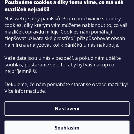
Používáme cookies a díky tomu víme, co má váš
mazlíček nejradši!
Možnosti platby:
Náš web je plný pamlsků. Proto používáme soubory
Dobírkou
cookies, díky kterým vám můžeme nabídnout to, co váš
Hotově i kartou na pobočce
mazlíček opravdu miluje. Cookies nám pomáhají
zlepšovat uživatelské prostředí, přizpůsobovat obsah
na míru a analyzovat kolik páníčků u nás nakupuje.
Vaše data jsou u nás v bezpečí, a pokud nám udělíte
souhlas, postaráme se o to, aby byl váš nákup co
nejpříjemnější.
Děkujeme, že nám pomáháte starat se o vaše mazlíčky!
Více informací
zde
.
Nastavení
Copyright 2026
PetCenter.cz
. Všechna práva
vyhrazena.
Upravit nastavení cookies
Souhlasím