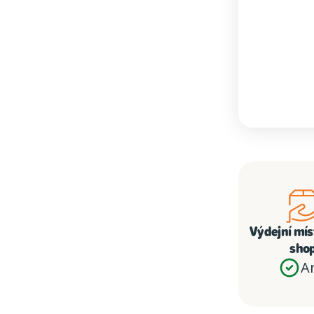
Výdejní míst
sho
A