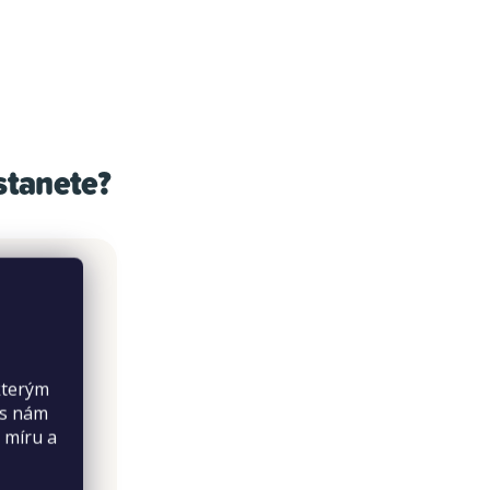
stanete?
kterým
es nám
třední
 míru a