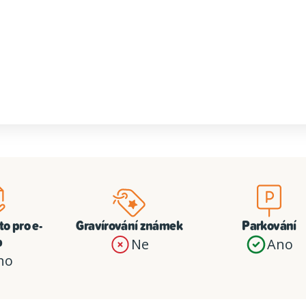
o pro e-
Gravírování známek
Parkování
p
Ne
Ano
no