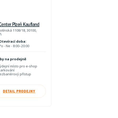
Center Plzeň Kaufland
otínská 1108/18, 30100,
ň
Otevírací doba:
Po - Ne - 8:00–20:00
žby na prodejně
ýdejní místo pro e-shop
arkování
ezbariérový přístup
DETAIL PRODEJNY