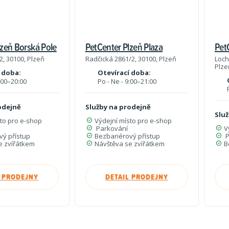
lzeň Borská Pole
PetCenter Plzeň Plaza
Pet
2, 30100, Plzeň
Radčická 2861/2, 30100, Plzeň
Loch
Plze
 doba:
Otevírací doba:
9:00–20:00
Po - Ne - 9:00–21:00
odejně
Služby na prodejně
Slu
sto pro e-shop
Výdejní místo pro e-shop
Parkování
V
vý přístup
Bezbariérový přístup
P
e zvířátkem
Návštěva se zvířátkem
B
L PRODEJNY
DETAIL PRODEJNY