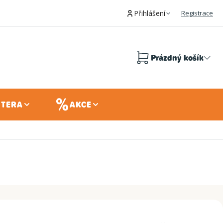
Přihlášení
Registrace
Prázdný košík
Nákupní
košík
 TERA
AKCE