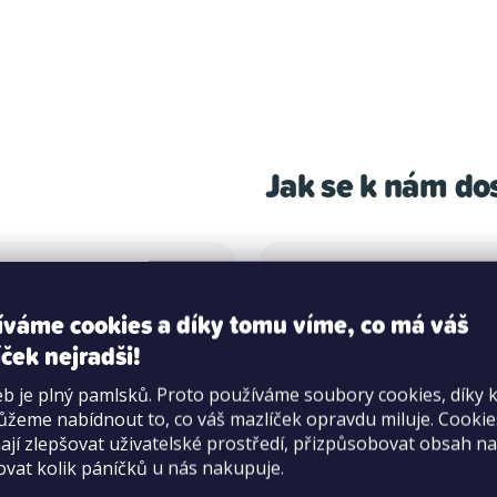
Jak se k nám do
íváme cookies a díky tomu víme, co má váš
ček nejradši!
MHD
b je plný pamlsků. Proto používáme soubory cookies, díky 
žeme nabídnout to, co váš mazlíček opravdu miluje. Cooki
 výjezdu z Plzně po
Zastávka trolejbusu Ús
jí zlepšovat uživatelské prostředí, přizpůsobovat obsah na
kycanská. Areál
hřbitov.
ovat kolik páníčků u nás nakupuje.
ho centra Berounka