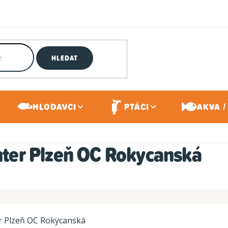
HLEDAT
HLODAVCI
PTÁCI
AKVA /
ter Plzeň OC Rokycanská