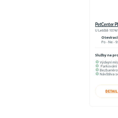
PetCenter P
U Letiště 1074/
Otevírací
Po - Ne - 
Služby na pr
Výdejní mí
Parkování
Bezbariéro
Návštěva s
DETAI