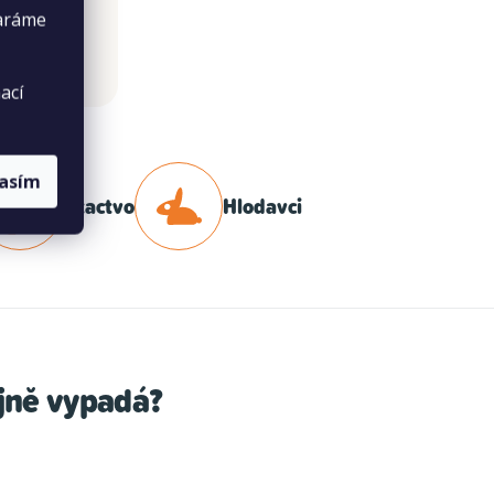
taráme
ací
lasím
Ptactvo
Hlodavci
ejně vypadá?