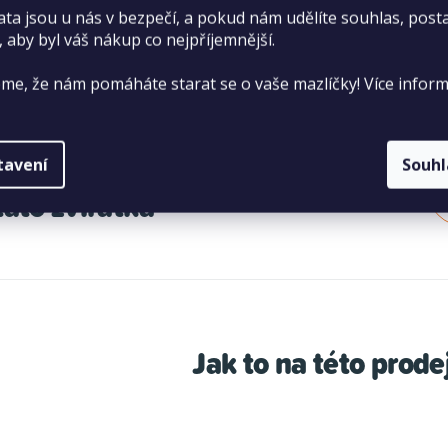
ypermarketu Tesco,
ata jsou u nás v bezpečí, a pokud nám udělíte souhlas, pos
, aby byl váš nákup co nejpříjemnější.
ulice.
me, že nám pomáháte starat se o vaše mazlíčky! Více inform
prodejně se můžete
tavení
Souh
tato zvířátka
Jak to na této prod