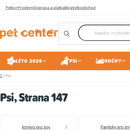
Přejít
Petko+
Prodejny
Doprava a platba
Blog
Velkoobchod
na
obsah
LÉTO 2026
PSI
KOČKY
Psi
Domů
Psi
, Strana 147
Krmivo pro psy
Pamlsky pro ps