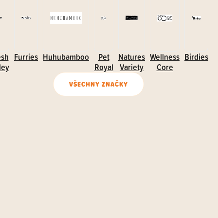
esh
Furries
Huhubamboo
Pet
Natures
Wellness
Birdies
ley
Royal
Variety
Core
VŠECHNY ZNAČKY