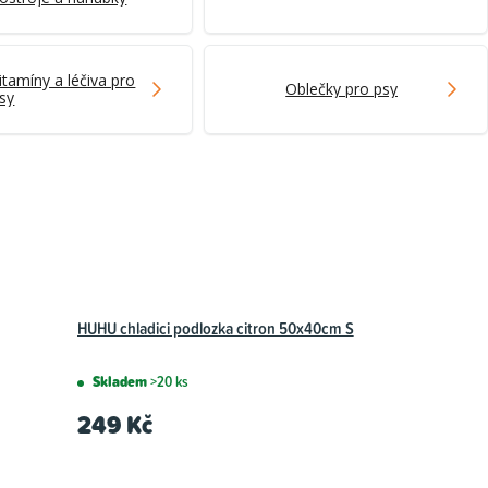
itamíny a léčiva pro
Oblečky pro psy
sy
HUHU chladici podlozka citron 50x40cm S
Skladem
>20 ks
249 Kč