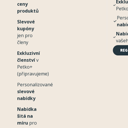
Exklu
ceny
Petko
produktů
Pers
Slevové
nabí
kupóny
Nabí
jen pro
vašeh
členy
REG
Exkluzivní
členství
v
Petko+
(připravujeme)
Personalizované
slevové
nabídky
Nabídka
šitá na
míru
pro