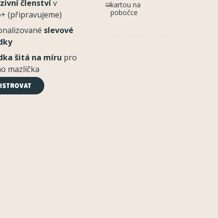
zivní členství
v
kartou na
pobočce
+ (připravujeme)
onalizované
slevové
dky
dka šitá na míru
pro
o mazlíčka
ISTROVAT