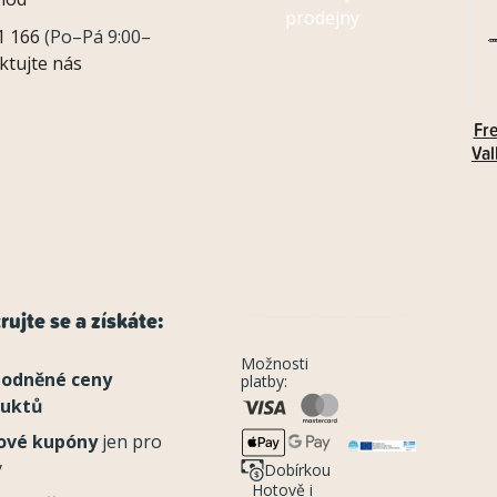
prodejny
1 166
(Po–Pá 9:00–
ktujte nás
Fr
Val
rujte se a získáte:
Možnosti
odněné ceny
platby:
duktů
ové kupóny
jen pro
y
Dobírkou
Hotově i