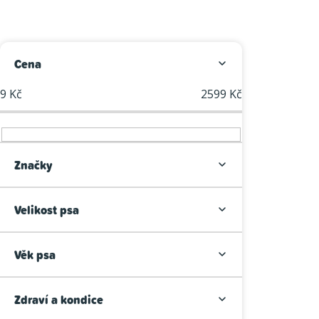
P
Cena
o
9
Kč
2599
Kč
s
t
r
Značky
a
Velikost psa
n
n
Věk psa
í
p
Zdraví a kondice