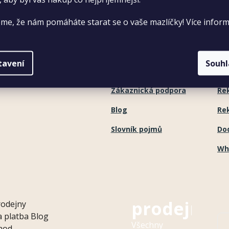
Kariéra
Ob
me, že nám pomáháte starat se o vaše mazlíčky! Více inform
Vzdělávání
Oc
Seznam prodejen
Ve
tavení
Souh
Kontakt
Výr
Zákaznická podpora
Re
Blog
Re
Slovník pojmů
Do
Wh
Naše
prodejny
rodejny
 platba
Blog
Všechny
hod