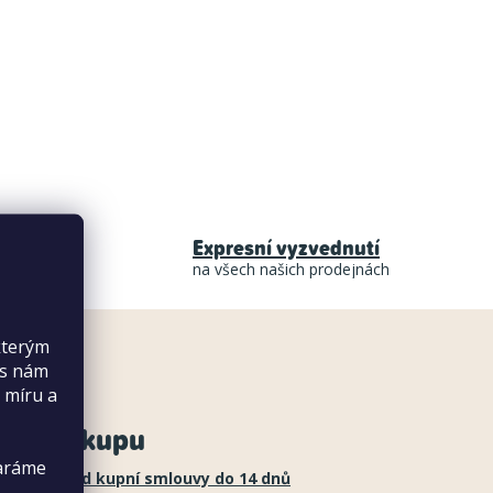
Expresní vyzvednutí
na všech našich prodejnách
kterým
es nám
 míru a
še o nákupu
taráme
stoupení od kupní smlouvy do 14 dnů