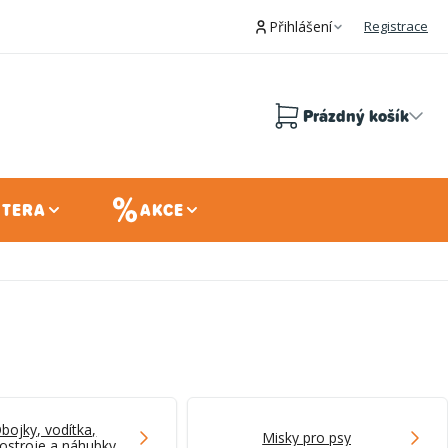
Přihlášení
Registrace
Prázdný košík
Nákupní
košík
 TERA
AKCE
bojky, vodítka,
Misky pro psy
ostroje a náhubky