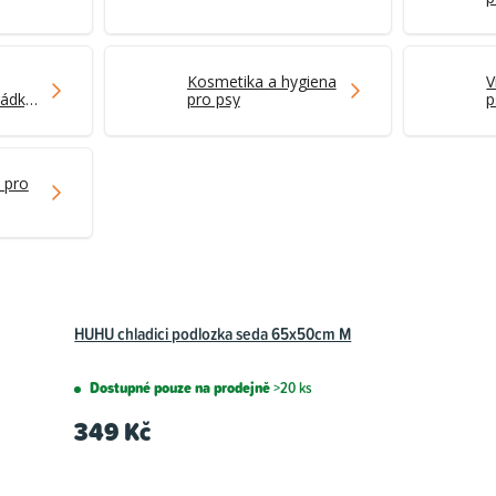
Kosmetika a hygiena
V
rádky
pro psy
p
 pro
HUHU chladici podlozka seda 65x50cm M
Dostupné pouze na prodejně
>20 ks
349 Kč