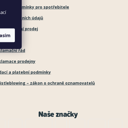
chodní podmínky pro spotřebitele
ací
hrana osobních údajů
lkoobchodní prodej
lasím
obci
klamační řád
klamace prodejny
dací a platební podmínky
istleblowing – zákon o ochraně oznamovatelů
Naše značky