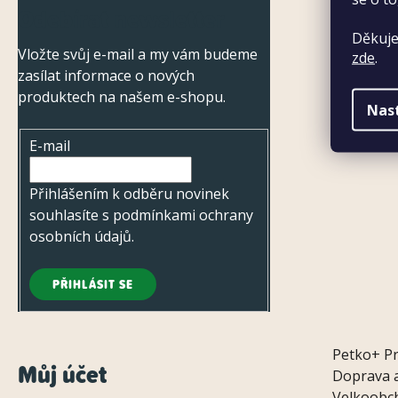
p
Odebírat newsletter
a
Děkuje
Vložte svůj e-mail a my vám budeme
zde
.
t
zasílat informace o nových
í
produktech na našem e-shopu.
Nas
E-mail
Přihlášením k odběru novinek
souhlasíte s
podmínkami ochrany
osobních údajů
.
PŘIHLÁSIT SE
Petko+
P
Můj účet
Doprava a
Velkoobc