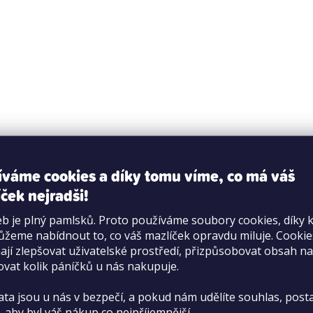
tko+
Více než 70 prodejen
íváme cookies a díky tomu víme, co má váš
 pro věrné zákazníky
s radostí poradíme
ček nejradši!
b je plný pamlsků. Proto používáme soubory cookies, díky 
žeme nabídnout to, co váš mazlíček opravdu miluje. Cooki
jí zlepšovat uživatelské prostředí, přizpůsobovat obsah na
í formulář
ovat kolik páníčků u nás nakupuje.
O Pet Center
V
 166 od 9:30 do 16:30
ata jsou u nás v bezpečí, a pokud nám udělíte souhlas, pos
O nás
Od
, aby byl váš nákup co nejpříjemnější.