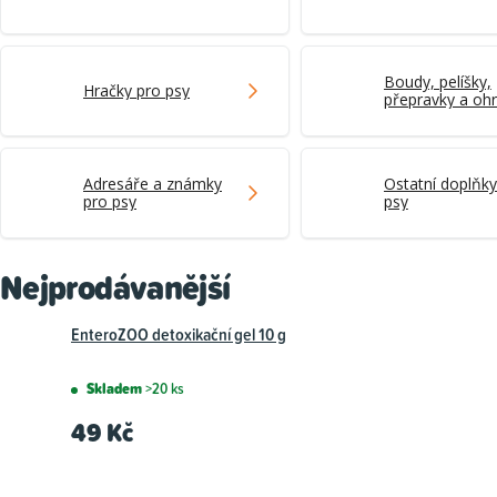
Boudy, pelíšky,
Hračky pro psy
přepravky a oh
pro psy
Adresáře a známky
Ostatní doplňky
pro psy
psy
Nejprodávanější
EnteroZOO detoxikační gel 10 g
Skladem
>20 ks
49 Kč