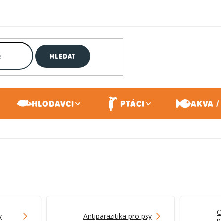
HLEDAT
HLODAVCI
PTÁCI
AKVA /
O
y
Antiparazitika pro psy
p