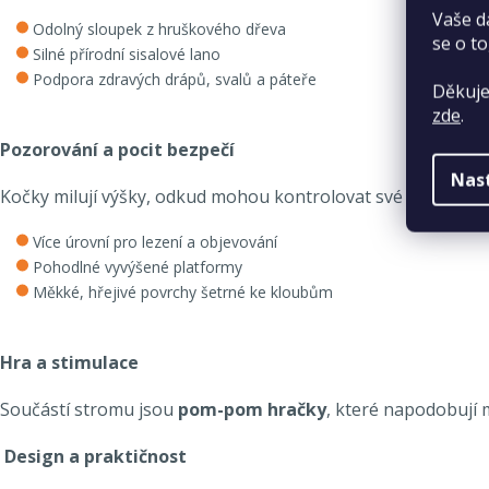
Vaše d
Odolný sloupek z hruškového dřeva
se o to
Silné přírodní sisalové lano
Podpora zdravých drápů, svalů a páteře
Děkuje
zde
.
Pozorování a pocit bezpečí
Nas
Kočky milují výšky, odkud mohou kontrolovat své okolí.
Více úrovní pro lezení a objevování
Pohodlné vyvýšené platformy
Měkké, hřejivé povrchy šetrné ke kloubům
Hra a stimulace
Součástí stromu jsou
pom-pom hračky
, které napodobují 
Design a praktičnost