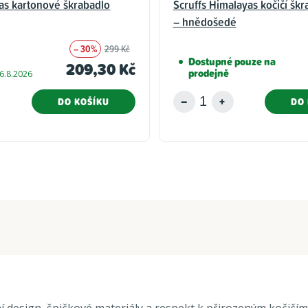
as kartonové škrabadlo
Scruffs Himalayas kočičí šk
– hnědošedé
– 30%
299 Kč
Dostupné pouze na
209,30 Kč
prodejně
6.8.2026
DO KOŠÍKU
DO 
í design, špičkové materiály a respekt k přirozeným kočičí