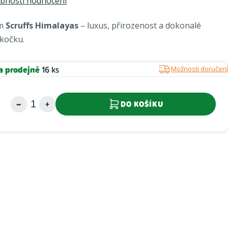
bnosti hodnocení
om
Scruffs Himalayas
– luxus, přirozenost a dokonalé
 kočku.
a prodejně
16 ks
Možnosti doručení
DO KOŠÍKU