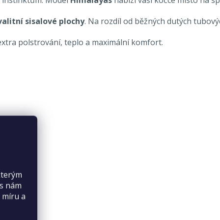
valitní sisalové plochy
. Na rozdíl od běžných dutých tubovýc
extra polstrování, teplo a maximální komfort.
kterým
es nám
 míru a