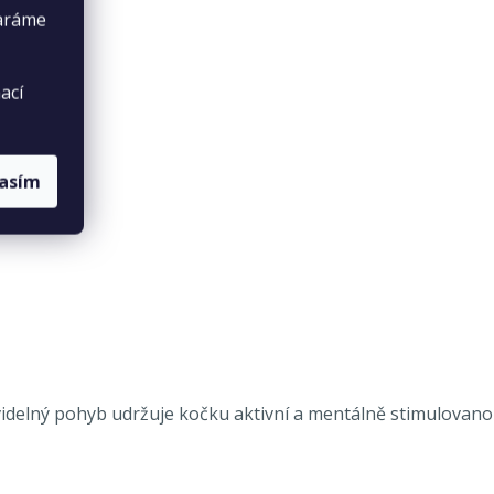
taráme
ací
lasím
avidelný pohyb udržuje kočku aktivní a mentálně stimulovano