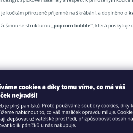
é je kočkám přirozeně příjemné na škrábání, a doplněno o
k
ožešinou se strukturou
„popcorn bubble“
, která poskytuje 
íváme cookies a díky tomu víme, co má váš
ček nejradši!
b je plný pamlsků. Proto používáme soubory cookies, díky 
žeme nabídnout to, co váš mazlíček opravdu miluje. Cooki
jí zlepšovat uživatelské prostředí, přizpůsobovat obsah na
ovat kolik páníčků u nás nakupuje.
tahováním i označováním teritoria.