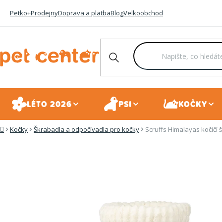
Přejít
Petko+
Prodejny
Doprava a platba
Blog
Velkoobchod
na
obsah
LÉTO 2026
PSI
KOČKY
Kočky
Škrabadla a odpočívadla pro kočky
Scruffs Himalayas kočičí
Domů