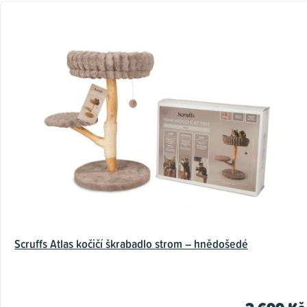
Scruffs Atlas kočičí škrabadlo strom – hnědošedé