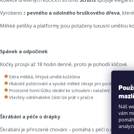
Vyrobeno z
pevného a odolného hruškového dřeva
, kter
Měkké pelíšky a platformy jsou potaženy luxusní umělou k
Spánek a odpočinek
Kočky prospí až 18 hodin denně, proto je pohodlí klíčové.
Extra měkká, hřejivá umělá kožešina
Hluboké polstrování a vysoké měkké okraje pro pocit bezpečí
Použ
Prostorné horní lůžko ideální ke schoulení i natažení
mazlí
Všechny odnímatelné části lze prát v pračce
Náš we
vám mů
Škrábání a péče o drápky
pomáha
analyz
Škrabání je přirozené chování – pomáhá s péčí o drápy, pro