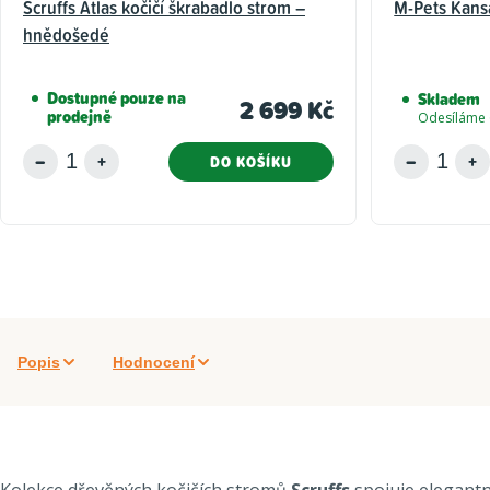
Scruffs Atlas kočičí škrabadlo strom –
M-Pets Kans
hnědošedé
Dostupné pouze na
Skladem
2 699 Kč
prodejně
Odesíláme 
DO KOŠÍKU
Popis
Hodnocení
Kolekce dřevěných kočičích stromů
Scruffs
spojuje elegantn