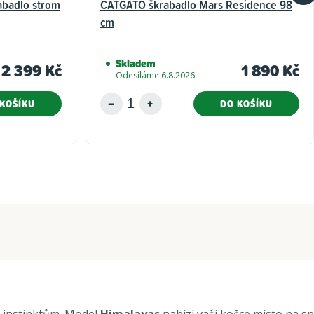
rabadlo strom
CATGATO škrabadlo Mars Residence 98
cm
Skladem
2 399 Kč
1 890 Kč
Odesíláme 6.8.2026
KOŠÍKU
DO KOŠÍKU
m instinktům. Model
Himalayas
nabízí vaší kočce místo na s