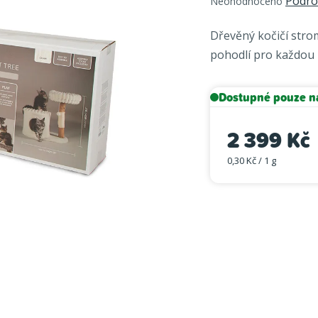
Podro
Neohodnoceno
hodnocení
produktu
Dřevěný kočičí str
je
pohodlí pro každou
0,0
z
5
Dostupné pouze n
hvězdiček.
2 399 Kč
0,30 Kč / 1 g
Měrná cena: