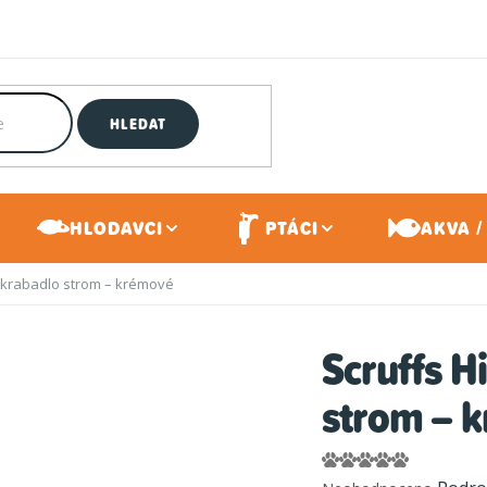
HLEDAT
HLODAVCI
PTÁCI
AKVA /
 škrabadlo strom – krémové
Scruffs H
strom – 
Průměrné