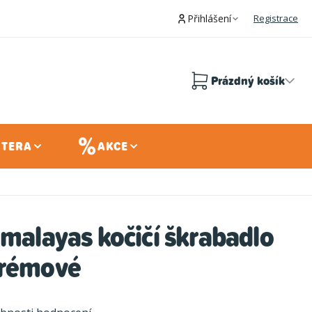
Přihlášení
Registrace
Prázdný košík
Nákupní
košík
 TERA
AKCE
imalayas kočičí škrabadlo
krémové