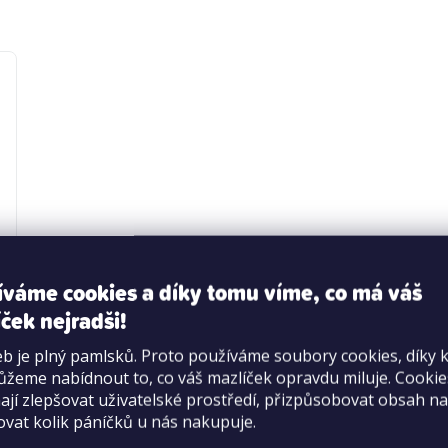
íváme cookies a díky tomu víme, co má váš
ček nejradši!
b je plný pamlsků. Proto používáme soubory cookies, díky 
žeme nabídnout to, co váš mazlíček opravdu miluje. Cooki
jí zlepšovat uživatelské prostředí, přizpůsobovat obsah na
ovat kolik páníčků u nás nakupuje.