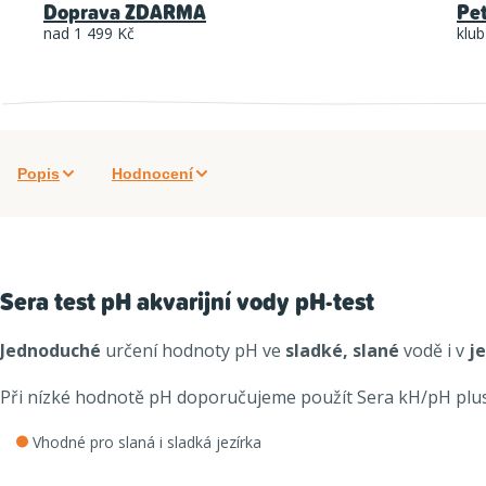
Doprava ZDARMA
Pe
nad 1 499 Kč
klub
Popis
Hodnocení
Sera test pH akvarijní vody pH-test
Jednoduché
určení hodnoty pH ve
sladké, slané
vodě i v
j
Při nízké hodnotě pH doporučujeme použít Sera kH/pH plus (v
Vhodné pro slaná i sladká jezírka