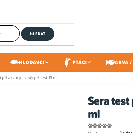
HLEDAT
HLODAVCI
PTÁCI
AKVA /
t pH akvarijní vody pH-test 15 ml
Sera test
ml
Průměrné