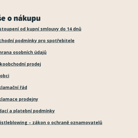
še o nákupu
stoupení od kupní smlouvy do 14 dnů
chodní podmínky pro spotřebitele
hrana osobních údajů
lkoobchodní prodej
obci
klamační řád
klamace prodejny
dací a platební podmínky
istleblowing – zákon o ochraně oznamovatelů