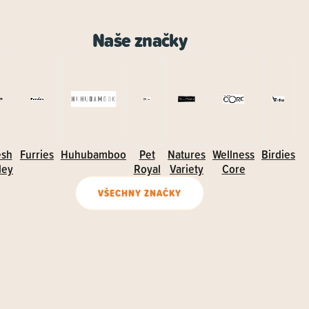
Naše značky
esh
Furries
Huhubamboo
Pet
Natures
Wellness
Birdies
ley
Royal
Variety
Core
VŠECHNY ZNAČKY