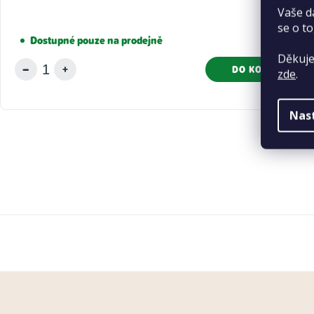
Vaše d
se o to
219 Kč
Dostupné pouze na prodejně
Děkuje
DO KOŠÍKU
zde
.
Nas