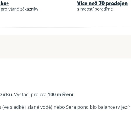
tko+
Více než 70 prodejen
 pro věrné zákazníky
s radostí poradíme
ezírku
. Vystačí pro cca
100 měření
.
e sladké i slané vodě) nebo Sera pond bio balance (v jezírk