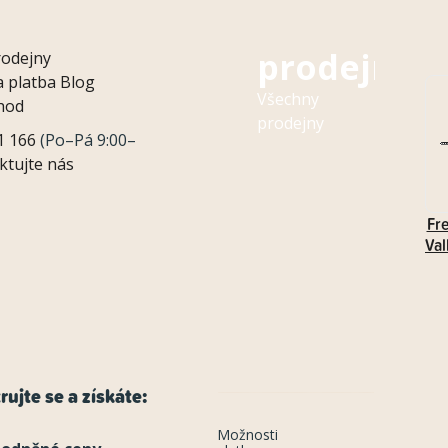
Naše
prodejny
rodejny
 platba
Blog
Všechny
hod
prodejny
1 166
(Po–Pá 9:00–
ktujte nás
Fr
Val
rujte se a získáte:
Možnosti