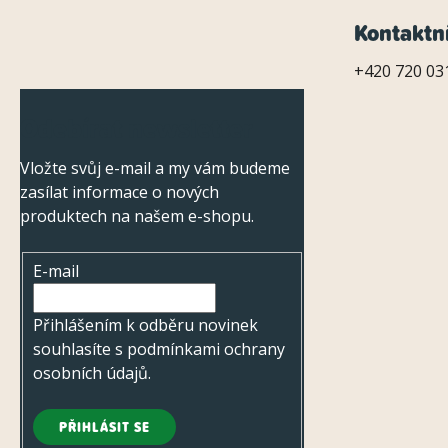
Z
Kontaktn
á
+420 720 031
p
Odebírat newsletter
a
Vložte svůj e-mail a my vám budeme
t
zasílat informace o nových
í
produktech na našem e-shopu.
E-mail
Přihlášením k odběru novinek
souhlasíte s
podmínkami ochrany
osobních údajů
.
PŘIHLÁSIT SE