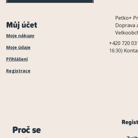
Petko+
P
Můj účet
Doprava a
Velkoobc
Moje nákupy
+420 720 03
Moje údaje
16:30)
Konta
Přihlášení
Registrace
Regist
Proč se