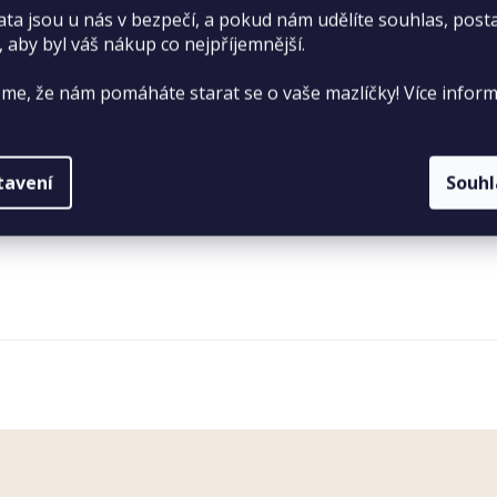
ata jsou u nás v bezpečí, a pokud nám udělíte souhlas, pos
, aby byl váš nákup co nejpříjemnější.
me, že nám pomáháte starat se o vaše mazlíčky! Více inform
tavení
Souh