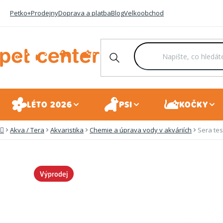
Přejít
Petko+
Prodejny
Doprava a platba
Blog
Velkoobchod
na
obsah
LÉTO 2026
PSI
KOČKY
Akva / Tera
Akvaristika
Chemie a úprava vody v akváriích
Sera tes
Domů
Výprodej