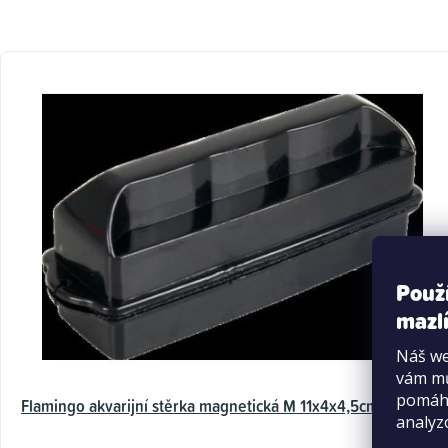
Použ
mazlí
Náš we
vám mů
pomáha
Flamingo akvarijní stěrka magnetická M 11x4x4,5cm
analyz