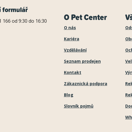
í formulář
O Pet Center
V
 166 od 9:30 do 16:30
O nás
Od
Kariéra
Ob
Vzdělávání
Oc
Seznam prodejen
Ve
Kontakt
Výr
Zákaznická podpora
Re
Blog
Re
Slovník pojmů
Do
Wh