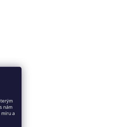
kterým
es nám
 míru a