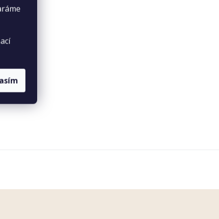
taráme
ací
lasím