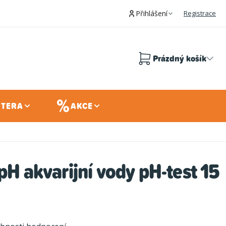
Přihlášení
Registrace
Prázdný košík
Nákupní
košík
 TERA
AKCE
 pH akvarijní vody pH-test 15