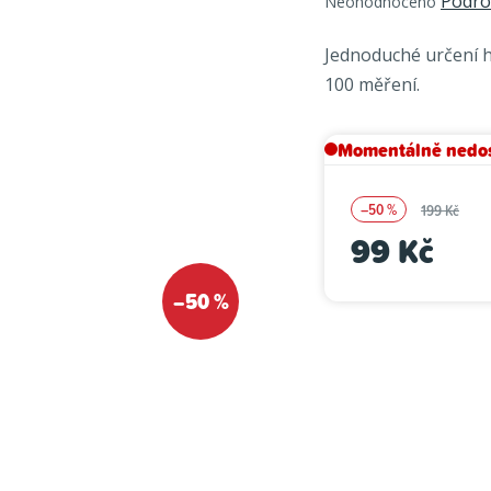
Podro
Neohodnoceno
hodnocení
produktu
Jednoduché určení ho
je
100 měření.
0,0
z
5
Momentálně nedo
hvězdiček.
–50 %
199 Kč
99 Kč
Měrná cena:
–50 %