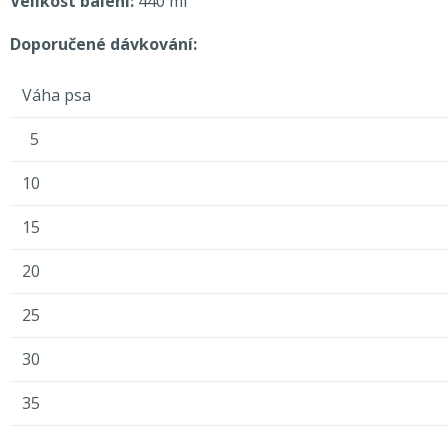
Velikost balení:
440 ml
Doporučené dávkování:
Váha psa
5
10
15
20
25
30
35