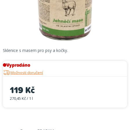
Sklenice s masem pro psy a kočky.
Vyprodáno
Možnosti doručení
119 Kč
270,45 Kč / 1 l
Měrná cena: