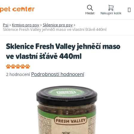
Přejít
na
Hledat
Nákupní košík
obsah
Psi
Krmivo pro psy
Sklenice pro psy
Sklenice Fresh Valley jehněčí maso ve vlastní šťávě 440ml
Sklenice Fresh Valley jehněčí maso
ve vlastní šťávě 440ml
Průměrné
Podrobnosti hodnocení
2 hodnocení
hodnocení
produktu
je
5,0
z
5
hvězdiček.