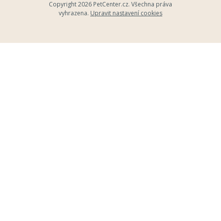
Copyright 2026
PetCenter.cz
. Všechna práva
vyhrazena.
Upravit nastavení cookies