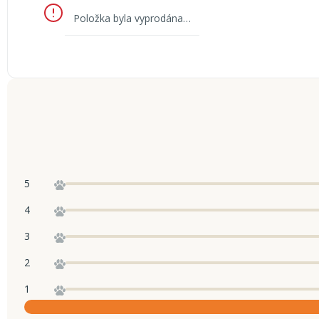
Položka byla vyprodána…
5
4
3
2
1