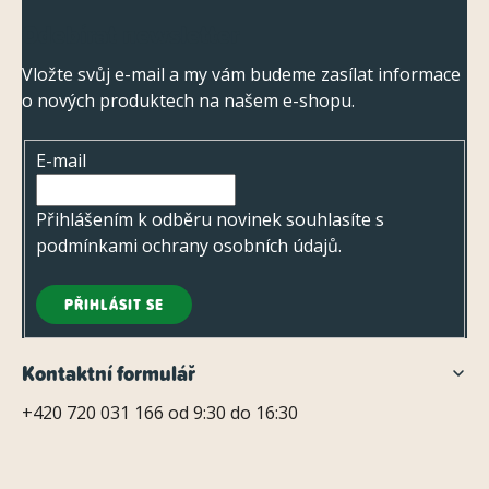
Z
Odebírat newsletter
á
p
Vložte svůj e-mail a my vám budeme zasílat informace
o nových produktech na našem e-shopu.
a
t
E-mail
í
Přihlášením k odběru novinek souhlasíte s
podmínkami ochrany osobních údajů
.
PŘIHLÁSIT SE
Kontaktní formulář
+420 720 031 166 od 9:30 do 16:30