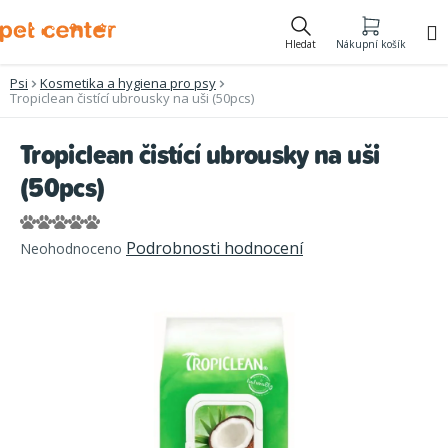
Přejít
na
Hledat
Nákupní košík
obsah
Psi
Kosmetika a hygiena pro psy
Tropiclean čistící ubrousky na uši (50pcs)
Tropiclean čistící ubrousky na uši
(50pcs)
Průměrné
Podrobnosti hodnocení
Neohodnoceno
hodnocení
produktu
je
0,0
z
5
hvězdiček.