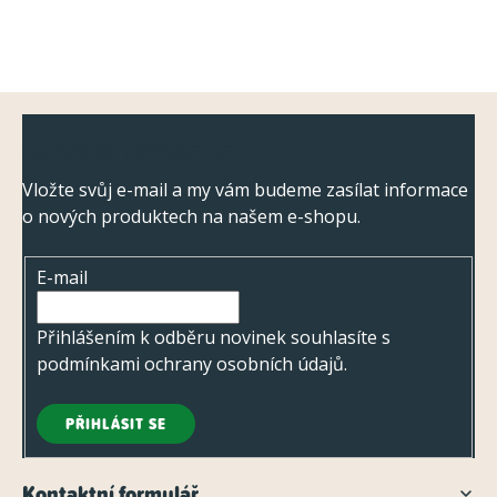
Z
Odebírat newsletter
á
p
Vložte svůj e-mail a my vám budeme zasílat informace
o nových produktech na našem e-shopu.
a
t
E-mail
í
Přihlášením k odběru novinek souhlasíte s
podmínkami ochrany osobních údajů
.
PŘIHLÁSIT SE
Kontaktní formulář