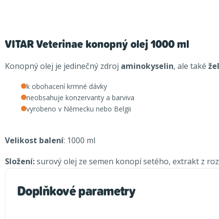
VITAR Veterinae konopný olej 1000 ml
Konopný olej je jedinečný zdroj
aminokyselin
, ale také
že
k obohacení krmné dávky
neobsahuje konzervanty a barviva
vyrobeno v Německu nebo Belgii
Velikost balení
: 1000 ml
Složení:
surový olej ze semen konopí setého, extrakt z rozma
Doplňkové parametry