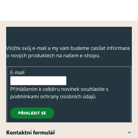
Z
Odebírat newsletter
á
p
Vložte svůj e-mail a my vám budeme zasílat informace
o nových produktech na našem e-shopu.
a
t
E-mail
í
Přihlášením k odběru novinek souhlasíte s
podmínkami ochrany osobních údajů
.
PŘIHLÁSIT SE
Kontaktní formulář