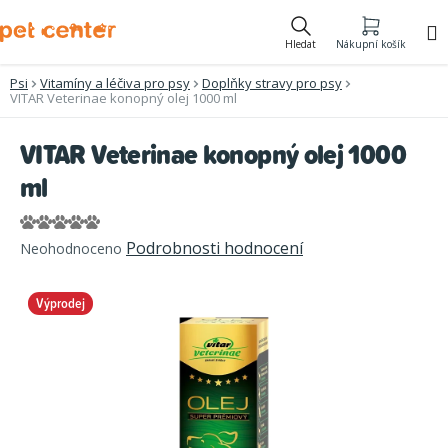
Přejít
na
Hledat
Nákupní košík
obsah
Psi
Vitamíny a léčiva pro psy
Doplňky stravy pro psy
VITAR Veterinae konopný olej 1000 ml
VITAR Veterinae konopný olej 1000
ml
Průměrné
Podrobnosti hodnocení
Neohodnoceno
hodnocení
produktu
Výprodej
je
0,0
z
5
hvězdiček.