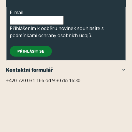
t
E-mail
í
Přihlášením k odběru novinek souhlasíte s
podmínkami ochrany osobních údajů
.
PŘIHLÁSIT SE
Kontaktní formulář
+420 720 031 166 od 9:30 do 16:30