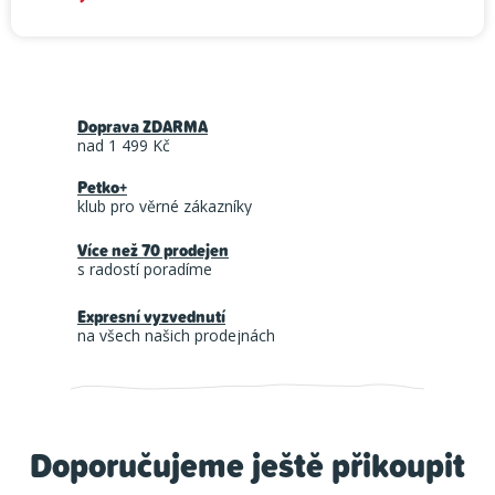
Měrná cena:
Doprava ZDARMA
nad 1 499 Kč
Petko+
klub pro věrné zákazníky
Více než 70 prodejen
s radostí poradíme
Expresní vyzvednutí
na všech našich prodejnách
Doporučujeme ještě přikoupit