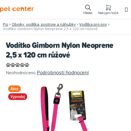
Přejít
na
Hledat
Nákupní košík
obsah
Psi
Obojky, vodítka, postroje a náhubky
Vodítka pro psy
Vodítko Gimborn Nylon Neoprene 2,5 x 120 cm růžové
Vodítko Gimborn Nylon Neoprene
2,5 x 120 cm růžové
Průměrné
Podrobnosti hodnocení
Neohodnoceno
hodnocení
produktu
Akce
je
0,0
Výprodej
z
5
hvězdiček.