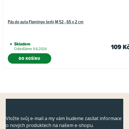
Pás do auta Flamingo šedý M 52 - 65 x 2 cm
Skladem
109 K
Odesíláme 9.8.2026
DO KOŠÍKU
Z
Odebírat newsletter
á
p
Vložte svůj e-mail a my vám budeme zasílat informace
o nových produktech na našem e-shopu.
a