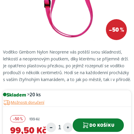
–50 %
Vodítko Gimborn Nylon Neoprene vás potěší svou skladností,
lehkostí a neoprenovým poutkem, díky kterému se příjemně drží.
Je opatřeno plastovou přezkou, po jejímž rozepnutí se vodítko
prodlouží o několik centimetrů. Hodí se na každodenní procházky
s vaším čtyřnohým kamarádem, a to jak po městě, tak i v přírodě.
Skladem
>20 ks
Možnosti doručení
–50 %
199 Kč
DO KOŠÍKU
99,50 Kč