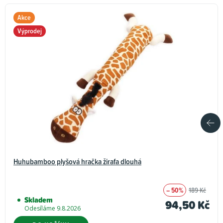
Akce
Výprodej
Huhubamboo plyšová hračka žirafa dlouhá
– 50%
189 Kč
Skladem
94,50 Kč
Odesíláme 9.8.2026