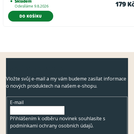
Skladem
179 K
Odesíláme 9.8.2026
DO KOŠÍKU
Z
Odebírat newsletter
á
p
Vložte svůj e-mail a my vám budeme zasílat informace
o nových produktech na našem e-shopu.
a
t
E-mail
í
Přihlášením k odběru novinek souhlasíte s
podmínkami ochrany osobních údajů
.