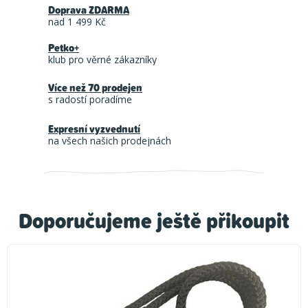
Doprava ZDARMA
nad 1 499 Kč
Petko+
klub pro věrné zákazníky
Více než 70 prodejen
s radostí poradíme
Expresní vyzvednutí
na všech našich prodejnách
Doporučujeme ještě přikoupit