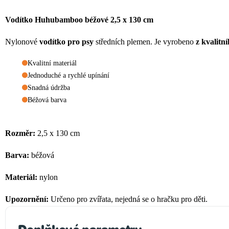
Vodítko Huhubamboo béžové 2,5 x 130 cm
Nylonové
vodítko
pro psy
středních plemen.
Je vyrobeno
z kvalitn
Kvalitní materiál
Jednoduché a rychlé upínání
Snadná údržba
Béžová barva
Rozměr:
2,5 x 130 cm
Barva:
béžov
á
Materiál:
nylon
Upozornění:
Určeno pro zvířata, nejedná se o hračku pro děti.