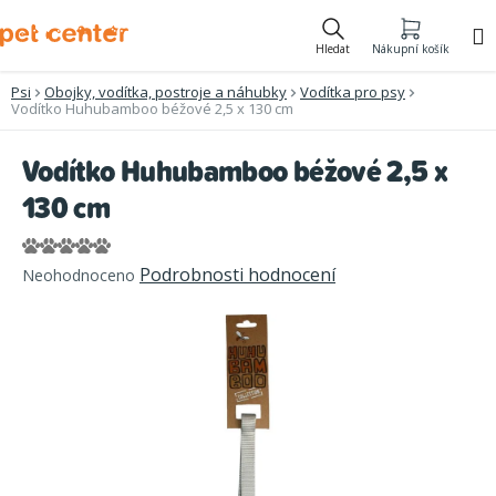
Přejít
na
Hledat
Nákupní košík
obsah
Psi
Obojky, vodítka, postroje a náhubky
Vodítka pro psy
Vodítko Huhubamboo béžové 2,5 x 130 cm
Vodítko Huhubamboo béžové 2,5 x
130 cm
Průměrné
Podrobnosti hodnocení
Neohodnoceno
hodnocení
produktu
je
0,0
z
5
hvězdiček.