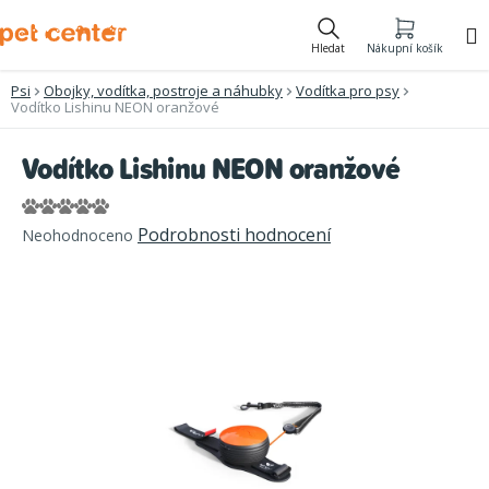
Přejít
na
Hledat
Nákupní košík
obsah
Psi
Obojky, vodítka, postroje a náhubky
Vodítka pro psy
Vodítko Lishinu NEON oranžové
Vodítko Lishinu NEON oranžové
Průměrné
Podrobnosti hodnocení
Neohodnoceno
hodnocení
produktu
je
0,0
z
5
hvězdiček.