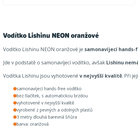
Vodítko Lishinu NEON oranžové
Vodítko Lishinu NEON oranžové je
samonavíjecí hands-f
Jde v podstatě o samonavíjecí vodítko, avšak
Lishinu nemá
Vodítka Lishinu jsou vyhotovené
v nejvyšší kvalitě
. Při j
samonavíjecí hands-free vodítko
bez tlačítek, s automatickou brzdou
vyhotovené v nejvyšší kvalitě
vyrobené z pevných a odolných plastů
3 metry dlouhá barevná šňůra
barva: oranžová