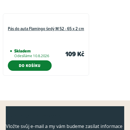
Pás do auta Flamingo šedý M 52 - 65 x 2 cm
Skladem
109 Kč
Odesíláme 10.8.2026
DO KOŠÍKU
Z
Odebírat newsletter
á
p
Vložte svůj e-mail a my vám budeme zasílat informace