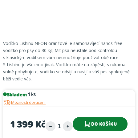
Vodítko Lishinu NEON oranžové je samonavíjecí hands-free
vodítko pro psy do 30 kg. Mít psa neustále pod kontrolou
s klasickým vodítkem vám neumožňuje používat obě ruce.
S Lishinu je všechno jinak. Vodítko máte na zápěstí, s rukama
volně pohybujete, vodítko se odvíjí a navíjí a váš pes spokojeně
běží vedle vás.
Skladem
1 ks
Možnosti doručení
1 399 Kč
DO KOŠÍKU
Měrná cena: