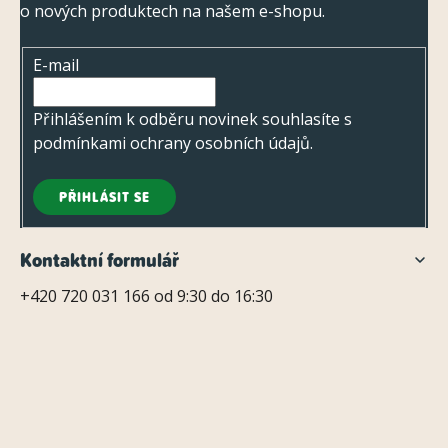
o nových produktech na našem e-shopu.
a
t
E-mail
í
Přihlášením k odběru novinek souhlasíte s
podmínkami ochrany osobních údajů
.
PŘIHLÁSIT SE
Kontaktní formulář
+420 720 031 166 od 9:30 do 16:30