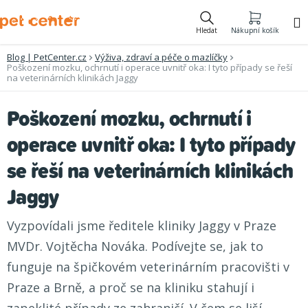
Přejít
na
Hledat
Nákupní košík
obsah
Blog | PetCenter.cz
Výživa, zdraví a péče o mazlíčky
Poškození mozku, ochrnutí i operace uvnitř oka: I tyto případy se řeší
na veterinárních klinikách Jaggy
Poškození mozku, ochrnutí i
operace uvnitř oka: I tyto případy
se řeší na veterinárních klinikách
Jaggy
Vyzpovídali jsme ředitele kliniky Jaggy v Praze
MVDr. Vojtěcha Nováka. Podívejte se, jak to
funguje na špičkovém veterinárním pracovišti v
Praze a Brně, a proč se na kliniku stahují i