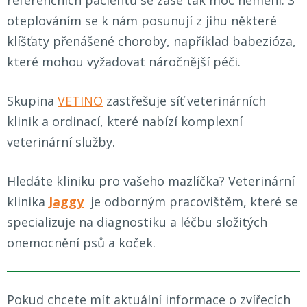
referenčních pacientů se zase tak moc nemění. S
oteplováním se k nám posunují z jihu některé
klíšťaty přenášené choroby, například babezióza,
které mohou vyžadovat náročnější péči.
Skupina
VETINO
zastřešuje síť veterinárních
klinik a ordinací, které nabízí komplexní
veterinární služby.
Hledáte kliniku pro vašeho mazlíčka? Veterinární
klinika
Jaggy
je odborným pracovištěm, které se
specializuje na diagnostiku a léčbu složitých
onemocnění psů a koček.
Pokud chcete mít aktuální informace o zvířecích