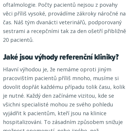
oftalmologie. Počty pacientů nejsou z povahy
věci příliš vysoké, provádíme zákroky náročné na
čas. Náš tým dvanácti veterinářů, podporovaný
sestrami a recepčními tak za den ošetří přibližně
20 pacientů.
Jaké jsou výhody referenční kliniky?
Hlavní výhodou je, že nemáme oproti jiným
pracovištím pacientů příliš mnoho, musíme si
dovolit dopřát každému případu tolik času, kolik
je nutné. Každý den začínáme vizitou, kde se
všichni specialisté mohou ze svého pohledu
vyjádřit k pacientům, kteří jsou na klinice
hospitalizováni. To zásadním způsobem snižuje
možnost opomenutí, nebo jiného, než