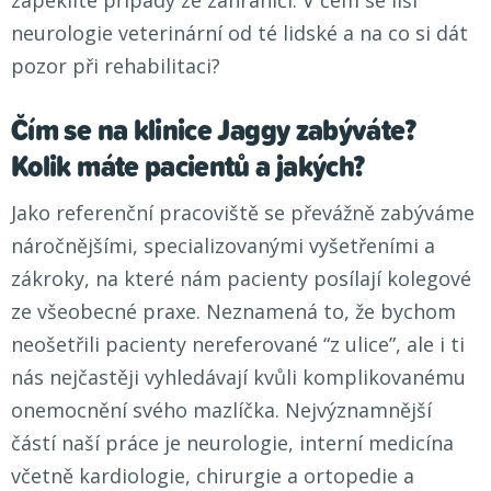
zapeklité případy ze zahraničí. V čem se liší
neurologie veterinární od té lidské a na co si dát
pozor při rehabilitaci?
Čím se na klinice Jaggy zabýváte?
Kolik máte pacientů a jakých?
Jako referenční pracoviště se převážně zabýváme
náročnějšími, specializovanými vyšetřeními a
zákroky, na které nám pacienty posílají kolegové
ze všeobecné praxe. Neznamená to, že bychom
neošetřili pacienty nereferované “z ulice”, ale i ti
nás nejčastěji vyhledávají kvůli komplikovanému
onemocnění svého mazlíčka. Nejvýznamnější
částí naší práce je neurologie, interní medicína
včetně kardiologie, chirurgie a ortopedie a