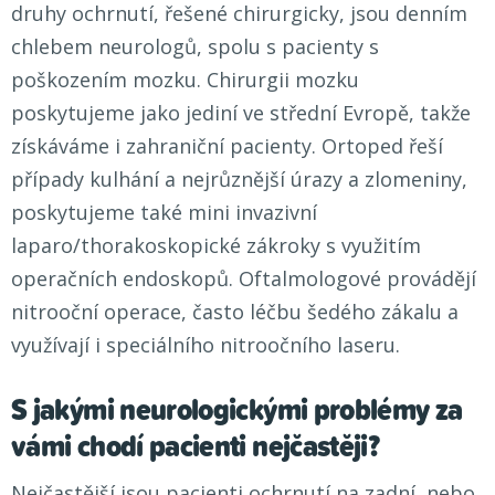
druhy ochrnutí, řešené chirurgicky, jsou denním
chlebem neurologů, spolu s pacienty s
poškozením mozku. Chirurgii mozku
poskytujeme jako jediní ve střední Evropě, takže
získáváme i zahraniční pacienty. Ortoped řeší
případy kulhání a nejrůznější úrazy a zlomeniny,
poskytujeme také mini invazivní
laparo/thorakoskopické zákroky s využitím
operačních endoskopů. Oftalmologové provádějí
nitrooční operace, často léčbu šedého zákalu a
využívají i speciálního nitroočního laseru.
S jakými neurologickými problémy za
vámi chodí pacienti nejčastěji?
Nejčastější jsou pacienti ochrnutí na zadní, nebo