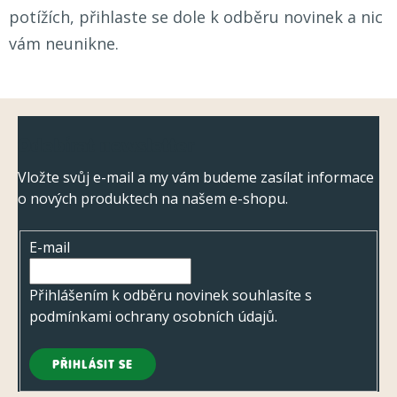
potížích, přihlaste se dole k odběru novinek a nic
vám neunikne.
Z
Odebírat newsletter
á
p
Vložte svůj e-mail a my vám budeme zasílat informace
o nových produktech na našem e-shopu.
a
t
E-mail
í
Přihlášením k odběru novinek souhlasíte s
podmínkami ochrany osobních údajů
.
PŘIHLÁSIT SE