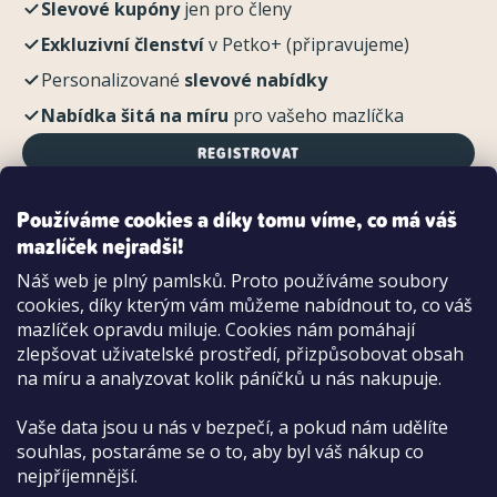
Slevové kupóny
jen pro členy
Exkluzivní členství
v Petko+ (připravujeme)
Personalizované
slevové nabídky
Nabídka šitá na míru
pro vašeho mazlíčka
REGISTROVAT
Používáme cookies a díky tomu víme, co má váš
mazlíček nejradši!
Možnosti platby:
Náš web je plný pamlsků. Proto používáme soubory
Dobírkou
cookies, díky kterým vám můžeme nabídnout to, co váš
Hotově i kartou na pobočce
mazlíček opravdu miluje. Cookies nám pomáhají
zlepšovat uživatelské prostředí, přizpůsobovat obsah
na míru a analyzovat kolik páníčků u nás nakupuje.
Vaše data jsou u nás v bezpečí, a pokud nám udělíte
souhlas, postaráme se o to, aby byl váš nákup co
nejpříjemnější.