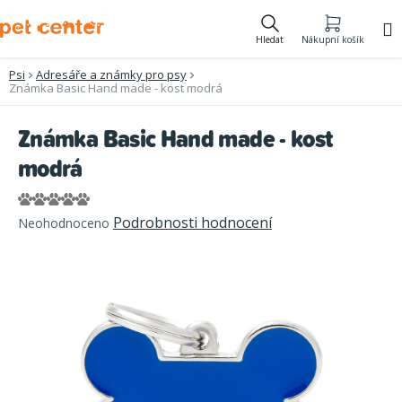
Přejít
na
Hledat
Nákupní košík
obsah
Psi
Adresáře a známky pro psy
Známka Basic Hand made - kost modrá
Známka Basic Hand made - kost
modrá
Průměrné
Podrobnosti hodnocení
Neohodnoceno
hodnocení
produktu
je
0,0
z
5
hvězdiček.