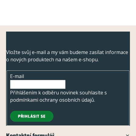
Z
Odebírat newsletter
á
p
Vložte svůj e-mail a my vám budeme zasílat informace
o nových produktech na našem e-shopu.
a
t
E-mail
í
Přihlášením k odběru novinek souhlasíte s
podmínkami ochrany osobních údajů
.
PŘIHLÁSIT SE
Kontaktní formulář