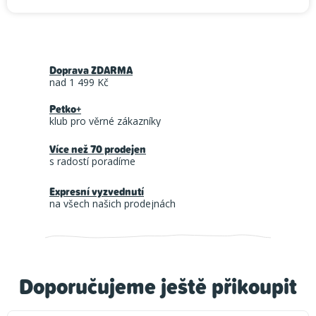
Doprava ZDARMA
nad 1 499 Kč
Petko+
klub pro věrné zákazníky
Více než 70 prodejen
s radostí poradíme
Expresní vyzvednutí
na všech našich prodejnách
Doporučujeme ještě přikoupit