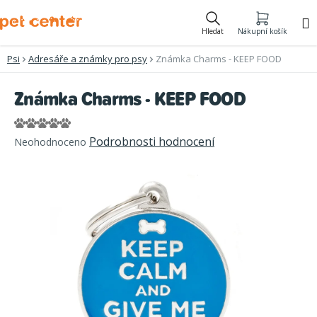
Přejít
na
Hledat
Nákupní košík
obsah
Psi
Adresáře a známky pro psy
Známka Charms - KEEP FOOD
Známka Charms - KEEP FOOD
Průměrné
Podrobnosti hodnocení
Neohodnoceno
hodnocení
produktu
je
0,0
z
5
hvězdiček.