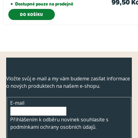
99,50 K
Dostupné pouze na prodejně
DO KOŠÍKU
Z
Odebírat newsletter
á
p
Vložte svůj e-mail a my vám budeme zasílat informace
o nových produktech na našem e-shopu.
a
t
E-mail
í
Přihlášením k odběru novinek souhlasíte s
podmínkami ochrany osobních údajů
.