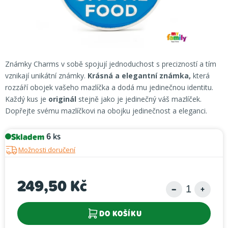
Známky Charms v sobě spojují jednoduchost s precizností a tím
vznikají unikátní známky.
Krásná a elegantní známka,
která
rozzáří obojek vašeho mazlíčka a dodá mu jedinečnou identitu.
Každý kus je
originál
stejně jako je jedinečný váš mazlíček.
Dopřejte svému mazlíčkovi na obojku jedinečnost a eleganci.
Skladem
6 ks
Možnosti doručení
249,50 Kč
Měrná cena:
DO KOŠÍKU