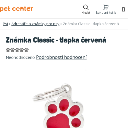
Přejít
na
Hledat
Nákupní košík
obsah
Psi
Adresáře a známky pro psy
Známka Classic - tlapka červená
Známka Classic - tlapka červená
Průměrné
Podrobnosti hodnocení
Neohodnoceno
hodnocení
produktu
je
0,0
z
5
hvězdiček.