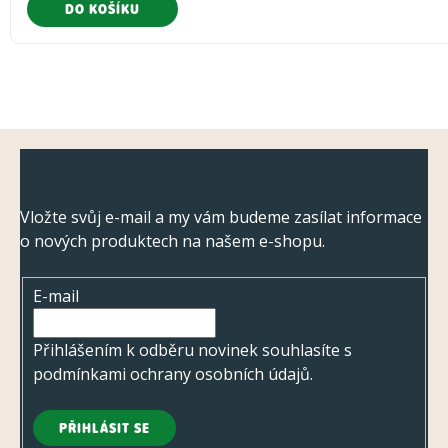
DO KOŠÍKU
Z
Odebírat newsletter
á
p
Vložte svůj e-mail a my vám budeme zasílat informace
o nových produktech na našem e-shopu.
a
t
E-mail
í
Přihlášením k odběru novinek souhlasíte s
podmínkami ochrany osobních údajů
.
PŘIHLÁSIT SE