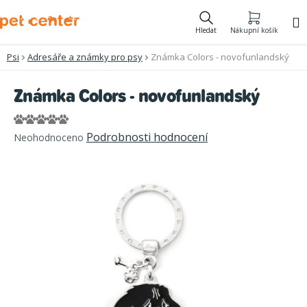
Přejít
na
Hledat
Nákupní košík
obsah
Psi
Adresáře a známky pro psy
Známka Colors - novofunlandský
Známka Colors - novofunlandský
Průměrné
Podrobnosti hodnocení
Neohodnoceno
hodnocení
produktu
je
0,0
z
5
hvězdiček.