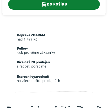
DO KOŠÍKU
Doprava ZDARMA
nad 1 499 Kč
Petko+
klub pro věrné zákazníky
Více než 70 prodejen
s radostí poradíme
Expresní vyzvednutí
na všech našich prodejnách