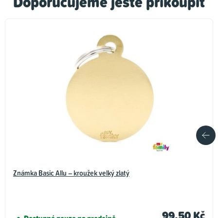
Doporučujeme ještě přikoupit
Známka Basic Allu – kroužek velký zlatý
99,50 Kč