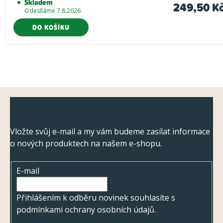
Skladem
249,50 K
Odesíláme 7.8.2026
DO KOŠÍKU
Z
Odebírat newsletter
á
p
Vložte svůj e-mail a my vám budeme zasílat informace
o nových produktech na našem e-shopu.
a
t
E-mail
í
Přihlášením k odběru novinek souhlasíte s
podmínkami ochrany osobních údajů
.