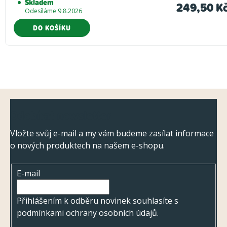
Skladem
249,50 K
Odesíláme 9.8.2026
DO KOŠÍKU
Z
Odebírat newsletter
á
p
Vložte svůj e-mail a my vám budeme zasílat informace
o nových produktech na našem e-shopu.
a
t
E-mail
í
Přihlášením k odběru novinek souhlasíte s
podmínkami ochrany osobních údajů
.