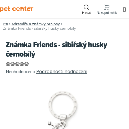
Přejít
na
Hledat
Nákupní košík
obsah
Psi
Adresáře a známky pro psy
Známka Friends - sibiřský husky černobílý
Známka Friends - sibiřský husky
černobílý
Průměrné
Podrobnosti hodnocení
Neohodnoceno
hodnocení
produktu
je
0,0
z
5
hvězdiček.