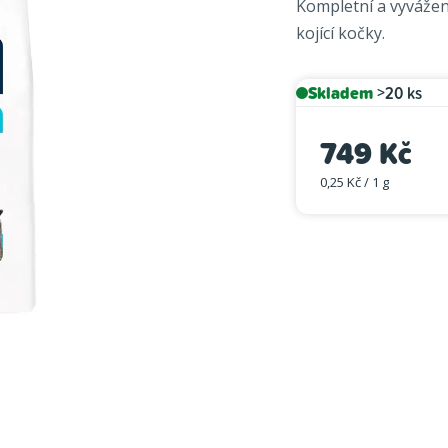
Kompletní a vyvážen
je
kojící kočky.
0,0
z
5
Skladem
>20 ks
hvězdiček.
749 Kč
0,25 Kč / 1 g
Měrná cena: