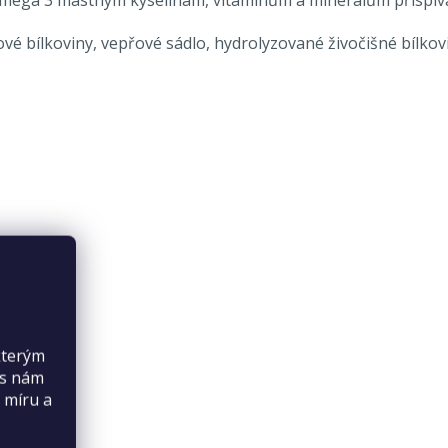
 bílkoviny, vepřové sádlo, hydrolyzované živočišné bílkoviny 
kterým
es nám
 míru a