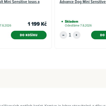
t Mini Sensitive losos a
Advance Dog Mini Sensitive 
Skladem
1 199 Kč
7.8.2026
Odesíláme 7.8.2026
DO KOŠÍKU
DO 
výživových potřeb koťat. Krmivo je lehce stravitelné a díky