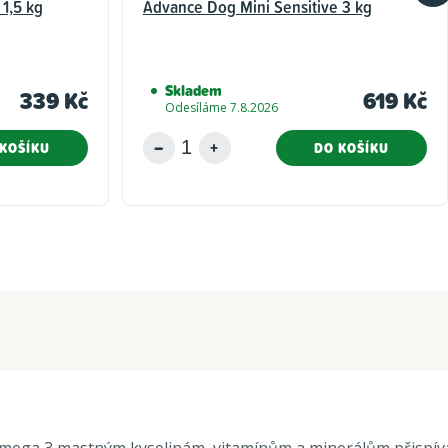
1,5 kg
Advance Dog Mini Sensitive 3 kg
Skladem
339 Kč
619 Kč
Odesíláme 7.8.2026
KOŠÍKU
DO KOŠÍKU
 omega 3 mastným kyselinám, vitamínům a minerálům přispívá 