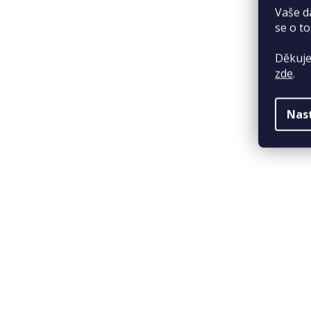
Vaše d
se o to
Děkuje
zde
.
Nas