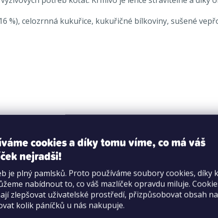
16 %), celozrnná kukuřice, kukuřičné bílkoviny, sušené vepřové
íváme cookies a díky tomu víme, co má váš
ček nejradši!
b je plný pamlsků. Proto používáme soubory cookies, díky 
žeme nabídnout to, co váš mazlíček opravdu miluje. Cooki
jí zlepšovat uživatelské prostředí, přizpůsobovat obsah na
ovat kolik páníčků u nás nakupuje.