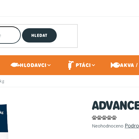
HLEDAT
HLODAVCI
PTÁCI
AKVA /
 kg
ADVANCE 
Průměrné
Podro
Neohodnoceno
hodnocení
produktu