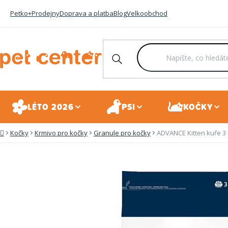
Přejít
Petko+
Prodejny
Doprava a platba
Blog
Velkoobchod
na
obsah
LÉTO 2026
PSI
KOČKY
Kočky
Krmivo pro kočky
Granule pro kočky
ADVANCE Kitten kuře 3
Domů