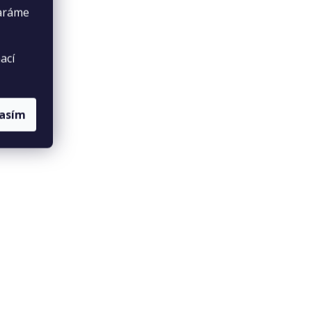
taráme
ací
lasím