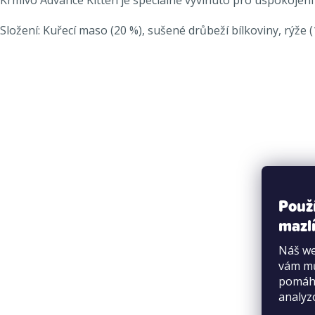
Složení:
Kuřecí maso (20 %), sušené drůbeží bílkoviny, rýže (
Použ
mazlí
Náš we
vám mů
pomáha
analyz