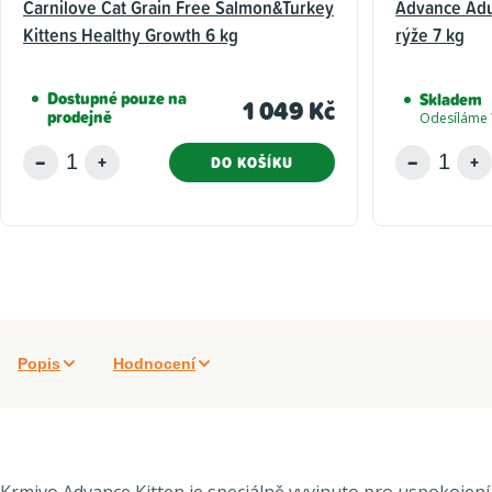
Carnilove Cat Grain Free Salmon&Turkey
Advance Adul
Kittens Healthy Growth 6 kg
rýže 7 kg
Dostupné pouze na
Skladem
1 049 Kč
prodejně
Odesíláme 
DO KOŠÍKU
Popis
Hodnocení
Krmivo Advance Kitten je speciálně vyvinuto pro uspokojení 