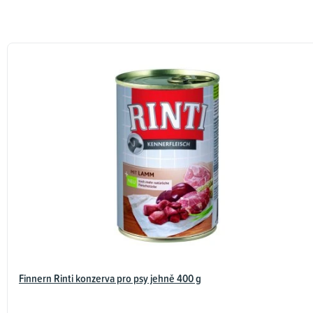
ý
p
i
s
h
o
d
n
o
c
e
n
í
Finnern Rinti konzerva pro psy jehně 400 g