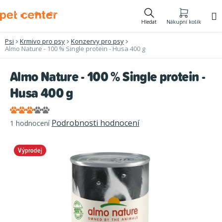
Přejít
na
Hledat
Nákupní košík
obsah
Psi
Krmivo pro psy
Konzervy pro psy
Almo Nature - 100 % Single protein - Husa 400 g
Almo Nature - 100 % Single protein -
Husa 400 g
Průměrné
Podrobnosti hodnocení
1 hodnocení
hodnocení
produktu
Výprodej
je
3,0
z
5
hvězdiček.