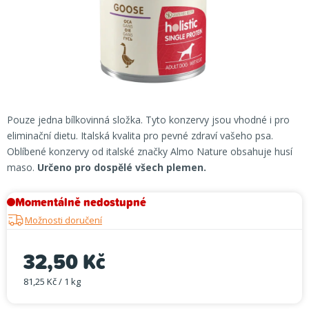
Pouze jedna bílkovinná složka. Tyto konzervy jsou vhodné i pro
eliminační dietu. Italská kvalita pro pevné zdraví vašeho psa.
Oblíbené konzervy od italské značky Almo Nature obsahuje husí
maso.
Určeno pro dospělé všech plemen.
Momentálně nedostupné
Možnosti doručení
32,50 Kč
81,25 Kč / 1 kg
Měrná cena: