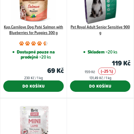
i
s
p
Kap.Carnilove Dog Paté Salmon with
Pet Royal Adult Senior Sensitive 900
r
Blueberries for Puppies 300 g
g
o
Průměrné
d
hodnocení
Dostupné pouze na
Skladem
>20 ks
u
prodejně
>20 ks
produktu
119 Kč
k
je
69 Kč
(–25 %)
159 Kč
4,5
t
Měrná
Měrná
230 Kč / 1 kg
131,49 Kč / 1 kg
z
ů
cena:
cena:
DO KOŠÍKU
DO KOŠÍKU
5
hvězdiček.