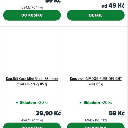
59 Kč
je
49 Kč
od
Měrná
694,12 Kč / 1 kg
5,0
cena:
DO KOŠÍKU
DETAIL
z
5
hvězdiček.
Kap.Brit Care Mini Rabbit&Salmon
Konzerva GIMDOG PURE DELIGHT
fillets in gravy 85 g
kuře 85 g
Skladem
>20 ks
Skladem
>20 ks
39,90 Kč
59 Kč
Měrná
Měrná
469,41 Kč / 1 kg
694,12 Kč / 1 kg
cena:
cena:
DO KOŠÍKU
DO KOŠÍKU