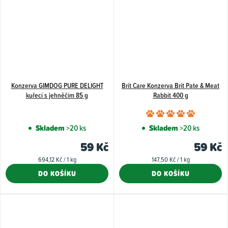
Konzerva GIMDOG PURE DELIGHT
Brit Care Konzerva Brit Pate & Meat
kuřecí s jehněčím 85 g
Rabbit 400 g
Průměr
hodnoce
Skladem
>20 ks
Skladem
>20 ks
produkt
59 Kč
59 Kč
je
Měrná
Měrná
694,12 Kč / 1 kg
147,50 Kč / 1 kg
5,0
cena:
cena:
DO KOŠÍKU
DO KOŠÍKU
z
5
hvězdiče