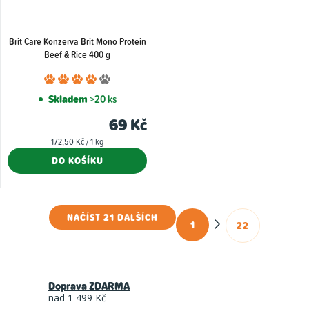
Brit Care Konzerva Brit Mono Protein
Beef & Rice 400 g
Průměrné
hodnocení
Skladem
>20 ks
produktu
69 Kč
je
Měrná
172,50 Kč / 1 kg
4,0
cena:
DO KOŠÍKU
z
5
hvězdiček.
NAČÍST 21 DALŠÍCH
1
22
O
S
t
v
r
l
á
Doprava ZDARMA
á
n
nad 1 499 Kč