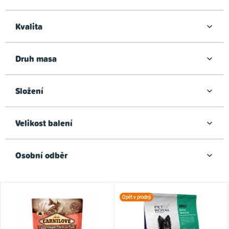
Kvalita
Druh masa
Složení
Velikost balení
Osobní odběr
V
Opět v prodeji
ý
p