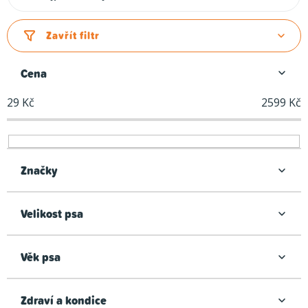
a
z
Zavřít filtr
e
n
Cena
í
29
Kč
2599
Kč
p
r
o
d
Značky
u
k
Velikost psa
t
ů
Věk psa
Zdraví a kondice