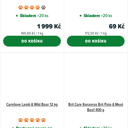
Průměrné
hodnocení
Skladem
>20 ks
Skladem
>20 ks
produktu
1 999 Kč
69 Kč
je
Měrná
Měrná
199,90 Kč / 1 kg
172,50 Kč / 1 kg
4,0
cena:
cena:
DO KOŠÍKU
DO KOŠÍKU
z
5
hvězdiček.
Carnilove Lamb & Wild Boar 12 kg
Brit Care Konzerva Brit Pate & Meat
Beef 400 g
Průměrné
hodnocení