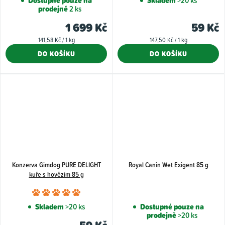
Dostupné pouze na
Skladem
>20 ks
prodejně
2 ks
produktu
je
1 699 Kč
59 Kč
5,0
Měrná
Měrná
141,58 Kč / 1 kg
147,50 Kč / 1 kg
z
cena:
cena:
DO KOŠÍKU
DO KOŠÍKU
5
hvězdiček.
Konzerva Gimdog PURE DELIGHT
Royal Canin Wet Exigent 85 g
kuře s hovězím 85 g
Průměrné
hodnocení
Skladem
>20 ks
Dostupné pouze na
prodejně
>20 ks
produktu