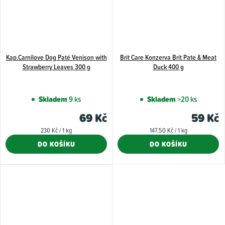
Kap.Carnilove Dog Paté Venison with
Brit Care Konzerva Brit Pate & Meat
Strawberry Leaves 300 g
Duck 400 g
Skladem
9 ks
Skladem
>20 ks
69 Kč
59 Kč
Měrná
Měrná
230 Kč / 1 kg
147,50 Kč / 1 kg
cena:
cena:
DO KOŠÍKU
DO KOŠÍKU