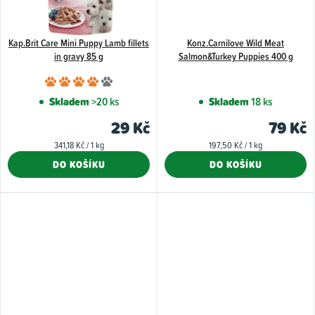
Kap.Brit Care Mini Puppy Lamb fillets
Konz.Carnilove Wild Meat
in gravy 85 g
Salmon&Turkey Puppies 400 g
Průměrné
hodnocení
Skladem
>20 ks
Skladem
18 ks
produktu
29 Kč
79 Kč
je
Měrná
Měrná
341,18 Kč / 1 kg
197,50 Kč / 1 kg
4,0
cena:
cena:
DO KOŠÍKU
DO KOŠÍKU
z
5
hvězdiček.