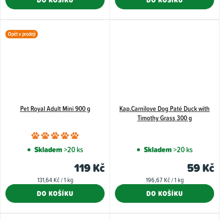
Opět v prodeji
Pet Royal Adult Mini 900 g
Kap.Carnilove Dog Paté Duck with
Timothy Grass 300 g
Průměrné
hodnocení
Skladem
>20 ks
Skladem
>20 ks
produktu
119 Kč
59 Kč
je
Měrná
Měrná
131,64 Kč / 1 kg
196,67 Kč / 1 kg
5,0
cena:
cena:
DO KOŠÍKU
DO KOŠÍKU
z
5
hvězdiček.