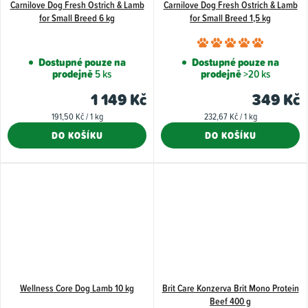
Carnilove Dog Fresh Ostrich & Lamb
Carnilove Dog Fresh Ostrich & Lamb
for Small Breed 6 kg
for Small Breed 1,5 kg
Průměr
hodnoce
Dostupné pouze na
Dostupné pouze na
prodejně
5 ks
prodejně
>20 ks
produkt
je
1 149 Kč
349 Kč
5,0
Měrná
Měrná
191,50 Kč / 1 kg
232,67 Kč / 1 kg
z
cena:
cena:
DO KOŠÍKU
DO KOŠÍKU
5
hvězdiče
Wellness Core Dog Lamb 10 kg
Brit Care Konzerva Brit Mono Protein
Beef 400 g