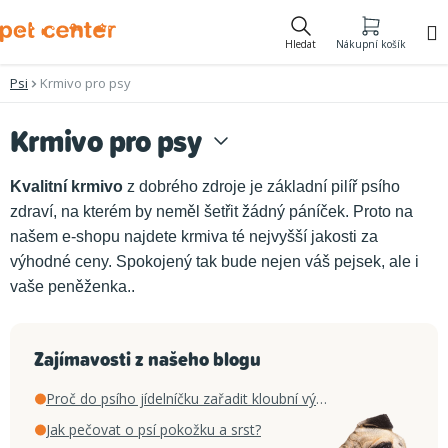
Přejít
na
Hledat
Nákupní košík
obsah
Psi
Krmivo pro psy
Krmivo pro psy
Kvalitní krmivo
z dobrého zdroje je základní pilíř psího
zdraví, na kterém by neměl šetřit žádný páníček. Proto na
našem e-shopu najdete krmiva té nejvyšší jakosti za
výhodné ceny. Spokojený tak bude nejen váš pejsek, ale i
vaše peněženka..
Zajímavosti z našeho blogu
Proč do psího jídelníčku zařadit kloubní výživu
Jak pečovat o psí pokožku a srst?