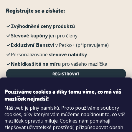
Registrujte se a získáte:
Zvýhodněné ceny produktů
Slevové kupóny
jen pro členy
Exkluzivní členství
v Petko+ (připravujeme)
Personalizované
slevové nabídky
Nabídka šitá na míru
pro vašeho mazlíčka
REGISTROVAT
Používáme cookies a díky tomu víme, co má váš
mazlíček nejradši!
Možnosti platby:
Náš web je plný pamlsků. Proto používáme soubory
Dobírkou
cookies, díky kterým vám můžeme nabídnout to, co váš
Hotově i kartou na pobočce
mazlíček opravdu miluje. Cookies nám pomáhají
zlepšovat uživatelské prostředí, přizpůsobovat obsah