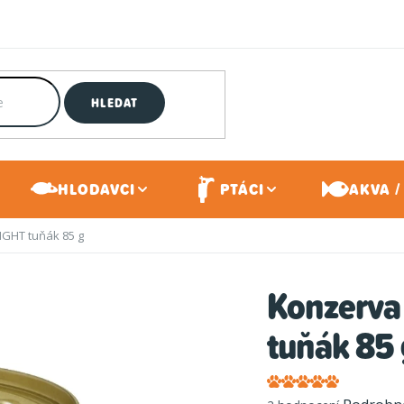
HLEDAT
HLODAVCI
PTÁCI
AKVA /
GHT tuňák 85 g
Konzerv
tuňák 85 
Průměrné