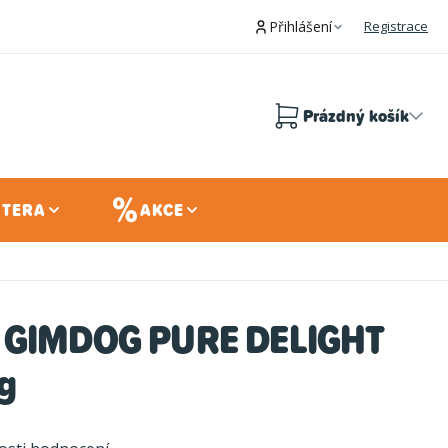
Přihlášení
Registrace
Prázdný košík
Nákupní
košík
 TERA
AKCE
a GIMDOG PURE DELIGHT
g