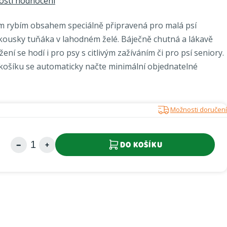
sti hodnocení
m rybím obsahem speciálně připravená pro malá psí
ousky tuňáka v lahodném želé. Báječně chutná a lákavě
ení se hodí i pro psy s citlivým zažíváním či pro psí seniory.
o košíku se automaticky načte minimální objednatelné
Možnosti doručení
DO KOŠÍKU