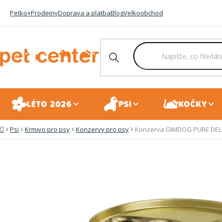
Přejít
Petko+
Prodejny
Doprava a platba
Blog
Velkoobchod
na
obsah
LÉTO 2026
PSI
KOČKY
Psi
Krmivo pro psy
Konzervy pro psy
Konzerva GIMDOG PURE DELI
Domů