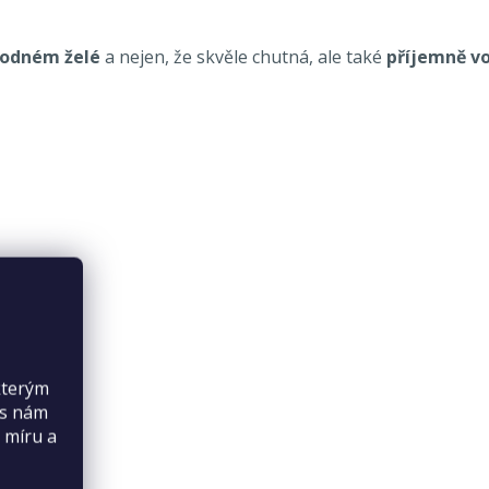
hodném želé
a nejen, že skvěle chutná, ale také
příjemně vo
kterým
es nám
 míru a