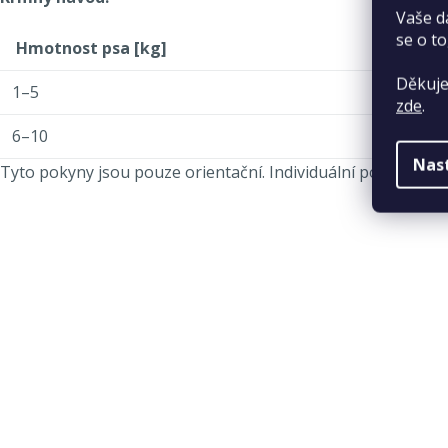
Vaše d
se o to
Hmotnost psa
[kg]
Děkuje
1–5
zde
.
6–10
Nas
Tyto pokyny jsou pouze orientační. Individuální požadavky p