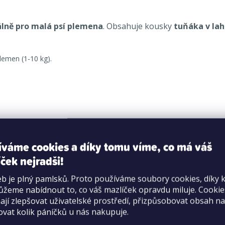
álně pro malá psí plemena
. Obsahuje kousky
tuňáka v la
lemen (1-10 kg).
čte minimální objednatelné množství 3 ks.
íváme cookies a díky tomu víme, co má váš
ček nejradši!
b je plný pamlsků. Proto používáme soubory cookies, díky 
rýže, chlorid draselný
žeme nabídnout to, co váš mazlíček opravdu miluje. Cooki
jí zlepšovat uživatelské prostředí, přizpůsobovat obsah na
ý popel 1,5 %, hrubá vláknina 0,5 %, vlhkost 88 %.
ovat kolik páníčků u nás nakupuje.