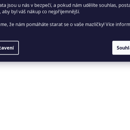
ata jsou u nás v bezpečí, a pokud nám udělíte souhlas, pos
, aby byl váš nákup co nejpříjemnější.
me, že nám pomáháte starat se o vaše mazlíčky! Více inform
tavení
Souh
sa se mohou lišit například podle věku, tělesného stavu a úr