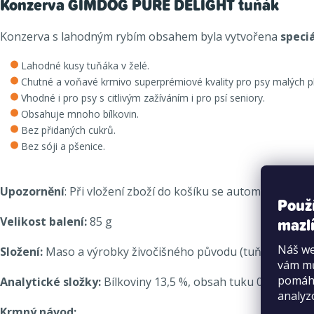
Konzerva GIMDOG PURE DELIGHT tuňák
Konzerva s lahodným rybím obsahem byla vytvořena
speci
Lahodné kusy tuňáka v želé.
Chutné a voňavé krmivo superprémiové kvality pro psy malých p
Vhodné i pro psy s citlivým zažíváním i pro psí seniory.
Obsahuje mnoho bílkovin.
Bez přidaných cukrů.
Bez sóji a pšenice.
Upozornění
: Při vložení zboží do košíku se automaticky na
Použ
mazlí
Velikost balení
:
85 g
Náš we
Složení:
Maso a výrobky živočišného původu (tuňák 47,7 %), 
vám mů
pomáha
Analytické složky:
Bílkoviny 13,5 %, obsah tuku 0,5 %, hrub
analyz
Krmný návod: