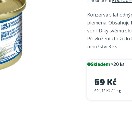
Podrobno
2 hodnocení
hodnocení
produktu
Konzerva s lahodný
je
plemena. Obsahuje k
5,0
voní. Díky svému slož
z
Při vložení zboží d
5
hvězdiček.
množství 3 ks.
Skladem
>20 ks
59 Kč
694,12 Kč / 1 kg
Měrná cena: