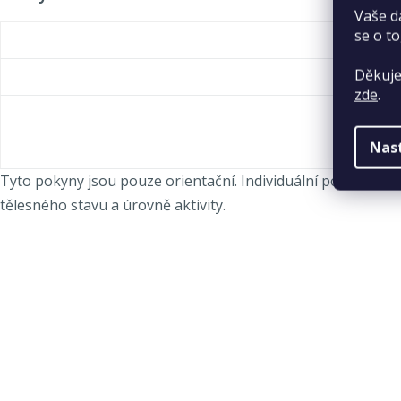
Vaše d
se o to
Děkuje
zde
.
Nas
Tyto pokyny jsou pouze orientační. Individuální požadavky p
tělesného stavu a úrovně aktivity.