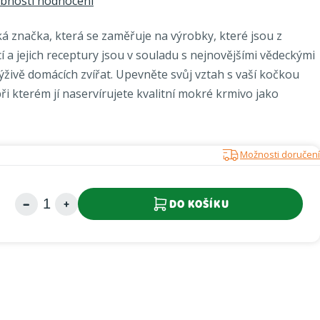
bnosti hodnocení
 značka, která se zaměřuje na výrobky, které jsou z
cí a jejich receptury jsou v souladu s nejnovějšími vědeckými
ýživě domácích zvířat. Upevněte svůj vztah s vaší kočkou
ři kterém jí naservírujete kvalitní mokré krmivo jako
Možnosti doručení
DO KOŠÍKU