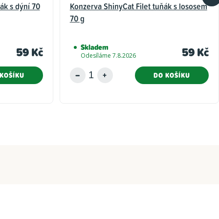
ák s dýní 70
Konzerva ShinyCat Filet tuňák s lososem
70 g
Skladem
59 Kč
59 Kč
Odesíláme 7.8.2026
KOŠÍKU
DO KOŠÍKU