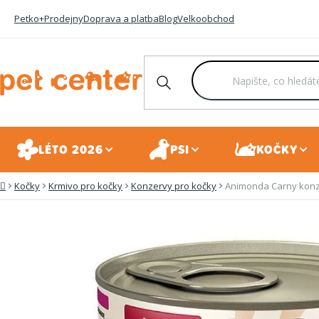
Přejít
Petko+
Prodejny
Doprava a platba
Blog
Velkoobchod
na
obsah
LÉTO 2026
PSI
KOČKY
Kočky
Krmivo pro kočky
Konzervy pro kočky
Animonda Carny konze
Domů