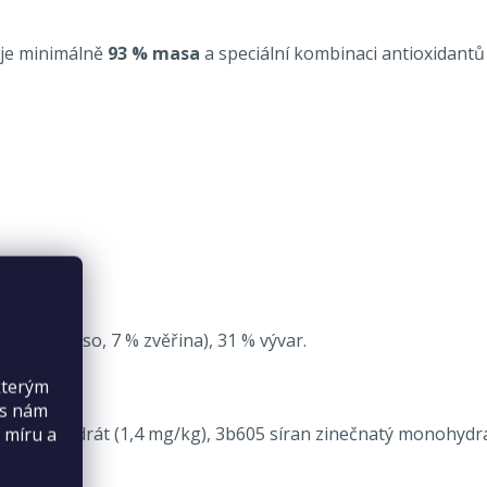
uje minimálně
93 % masa
a speciální kombinaci antioxidant
ek, krk, maso, 7 % zvěřina), 31 % vývar.
kterým
,8 g/kg.
es nám
ý monohydrát (1,4 mg/kg), 3b605 síran zinečnatý monohydrá
 míru a