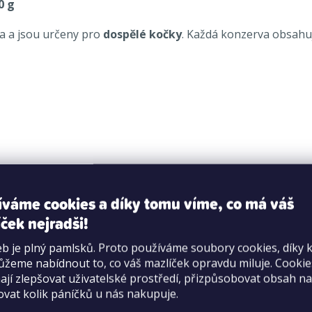
0 g
a a jsou určeny pro
dospělé kočky
. Každá konzerva obsah
íváme cookies a díky tomu víme, co má váš
plíce, maso, ledviny, srdce, vemeno, 27% kuřecí - játra, žalud
ček nejradši!
b je plný pamlsků. Proto používáme soubory cookies, díky 
bá vláknina 0,3 %, hrubý popel 1,4 %, vlhkost 79 %, taurin 0
žeme nabídnout to, co váš mazlíček opravdu miluje. Cooki
ičnan vápenatý bezvodý (0,75 mg/kg), 3b503 síran manganat
jí zlepšovat uživatelské prostředí, přizpůsobovat obsah na
ovat kolik páníčků u nás nakupuje.