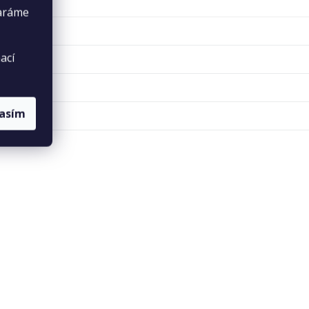
taráme
ací
lasím