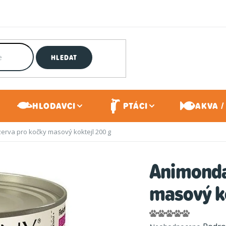
HLEDAT
HLODAVCI
PTÁCI
AKVA /
rva pro kočky masový koktejl 200 g
Animonda
masový ko
Průměrné