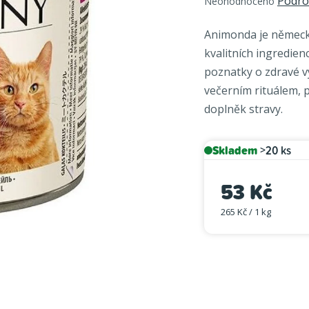
Podro
Neohodnoceno
hodnocení
produktu
Animonda je německá
je
kvalitních ingredien
0,0
poznatky o zdravé v
z
večerním rituálem, p
5
hvězdiček.
doplněk stravy.
Skladem
>20 ks
53 Kč
265 Kč / 1 kg
Měrná cena: