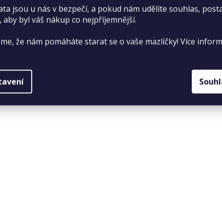
ata jsou u nás v bezpečí, a pokud nám udělíte souhlas, pos
, aby byl váš nákup co nejpříjemnější.
me, že nám pomáháte starat se o vaše mazlíčky! Více inform
tavení
Souh
sa se mohou lišit například podle věku,