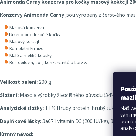
Animonda Carny konzerva pro kočky masový koktejl 20
Konzervy Animonda Carny
jsou vyrobeny z čerstvého mas
Masová konzerva.
Určeno pro dospělé kočky.
Masový koktejl.
Kompletní krmivo.
Malé a měkké kousky.
Bez obilovin, sóji, konzervantů a barviv.
Velikost balení:
200 g
Použ
Složení:
Maso a výrobky živočišného původu (34% hovězí -
mazlí
Náš we
Analytické složky:
11 % Hrubý protein, hrubý tuk 5,5 %, hru
vám mů
Doplňkové látky:
3a671 vitamín D3 (200 IU/kg), 3b202 jod
pomáha
analyz
Krmný návod: