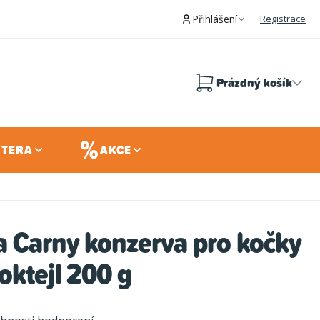
Přihlášení
Registrace
Prázdný košík
Nákupní
košík
 TERA
AKCE
 Carny konzerva pro kočky
ktejl 200 g