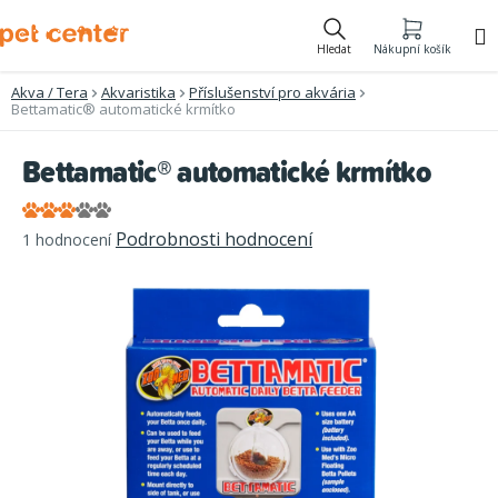
Přejít
na
Hledat
Nákupní košík
obsah
Akva / Tera
Akvaristika
Příslušenství pro akvária
Bettamatic® automatické krmítko
Bettamatic® automatické krmítko
Průměrné
Podrobnosti hodnocení
1 hodnocení
hodnocení
produktu
je
3,0
z
5
hvězdiček.