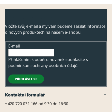
Z
Odebírat newsletter
á
p
Vložte svůj e-mail a my vám budeme zasílat informace
o nových produktech na našem e-shopu.
a
t
E-mail
í
Přihlášením k odběru novinek souhlasíte s
podmínkami ochrany osobních údajů
.
PŘIHLÁSIT SE
Kontaktní formulář
+420 720 031 166 od 9:30 do 16:30