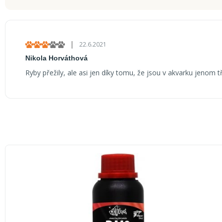
V
ý
|
22.6.2021
Hodnocení produktu je 3 z 5 hvězdiček.
p
Nikola Horváthová
i
Ryby přežily, ale asi jen díky tomu, že jsou v akvarku jenom tř
s
h
o
d
n
o
c
e
n
í