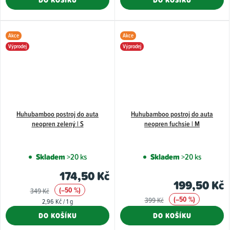
DO KOŠÍKU
DO KOŠÍKU
Akce
Akce
Výprodej
Výprodej
Huhubamboo postroj do auta
Huhubamboo postroj do auta
neopren zelený | S
neopren fuchsie | M
Skladem
>20 ks
Skladem
>20 ks
174,50 Kč
199,50 Kč
(–50 %)
349 Kč
(–50 %)
399 Kč
Měrná
2,96 Kč / 1 g
cena:
DO KOŠÍKU
DO KOŠÍKU