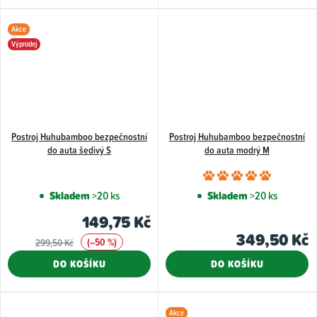
Akce
Výprodej
Postroj Huhubamboo bezpečnostní
Postroj Huhubamboo bezpečnostní
do auta šedivý S
do auta modrý M
Průměr
hodnoce
Skladem
>20 ks
Skladem
>20 ks
produkt
149,75 Kč
je
349,50 Kč
(–50 %)
299,50 Kč
5,0
z
DO KOŠÍKU
DO KOŠÍKU
5
hvězdiče
Akce