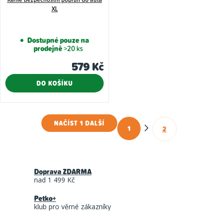
XL
Dostupné pouze na
prodejně
>20 ks
579 Kč
DO KOŠÍKU
NAČÍST 1 DALŠÍ
1
2
O
S
t
v
r
l
á
Doprava ZDARMA
á
n
nad 1 499 Kč
d
k
Petko+
a
o
klub pro věrné zákazníky
c
v