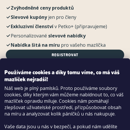
Zvýhodněné ceny produktů
Slevové kupóny
jen pro členy
Exkluzivní členství
v Petko+ (připravujeme)
Personalizované
slevové nabídky
Nabídka šitá na míru
pro vašeho mazlíčka
REGISTROVAT
Používáme cookies a díky tomu víme, co má váš
mazlíček nejradši!
Možnosti platby:
Náš web je plný pamlsků. Proto používáme soubory
Dobírkou
cookies, díky kterým vám můžeme nabídnout to, co váš
Hotově i kartou na pobočce
mazlíček opravdu miluje. Cookies nám pomáhají
zlepšovat uživatelské prostředí, přizpůsobovat obsah
na míru a analyzovat kolik páníčků u nás nakupuje.
Vaše data jsou u nás v bezpečí, a pokud nám udělíte