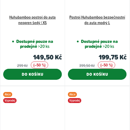
Huhubamboo postroj do auta
Postroj Huhubamboo bezpečnostní
neopren šedý | XS
do auta modrý L
Dostupné pouze na
Dostupné pouze na
prodejně
>20 ks
prodejně
>20 ks
149,50 Kč
199,75 Kč
(–50 %)
(–50 %)
299 Kč
399,50 Kč
DO KOŠÍKU
DO KOŠÍKU
Akce
Akce
Výprodej
Výprodej