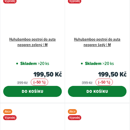
Výprodej
Výprodej
Huhubamboo postroj do auta
Huhubamboo postroj do auta
neopren zelený | M
neopren šedý | M
Skladem
>20 ks
Skladem
>20 ks
199,50 Kč
199,50 Kč
(–50 %)
(–50 %)
399 Kč
399 Kč
DO KOŠÍKU
DO KOŠÍKU
Akce
Akce
Výprodej
Výprodej