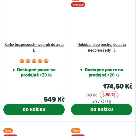
Výprodej
Karlie bezpečnostní popruh do auta
Huhubamboo postroj do auta
L
neopren šedý | S
Průměrné
hodnocení
Dostupné pouze na
Dostupné pouze na
prodejně
>20 ks
prodejně
>20 ks
produktu
je
174,50 Kč
5,0
(–50 %)
349 Kč
549 Kč
z
Měrná
2,96 Kč / 1 g
5
cena:
DO KOŠÍKU
DO KOŠÍKU
hvězdiček.
Akce
Akce