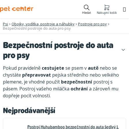
Přejít
na
Hledat
Nákupní košík
obsah
Psi
Obojky, vodítka, postroje a náhubky
Postroje pro psy
Bezpečnostní postroje do auta pro psy
Bezpečnostní postroje do auta
pro psy
Pokud pravidelně
cestujete
se psem v
autě
nebo se
chystáte
přepravovat
pejska středního nebo velkého
plemene, je vhodné použít
bezpečnostní
postroj s
pásem. Postroj vašeho miláčka
ochrání
a zároveň mu
dopřeje pocit volnosti.
Nejprodávanější
Postroj Huhubamboo bezpečnostní do auta šedivý L