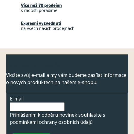
á
Více než 70 prodejen
í
s radostí poradíme
n
p
í
r
Expresní vyzvednutí
na všech našich prodejnách
v
k
y
Z
v
Odebírat newsletter
ý
á
p
p
Vložte svůj e-mail a my vám budeme zasílat informace
i
o nových produktech na našem e-shopu.
a
s
t
u
E-mail
í
Přihlášením k odběru novinek souhlasíte s
podmínkami ochrany osobních údajů
.