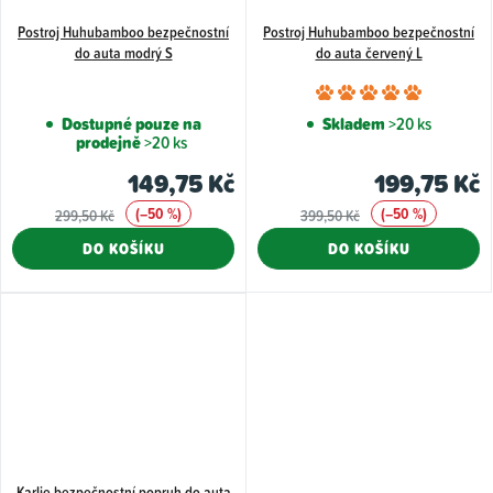
Postroj Huhubamboo bezpečnostní
Postroj Huhubamboo bezpečnostní
do auta modrý S
do auta červený L
Průměr
hodnoce
Dostupné pouze na
Skladem
>20 ks
prodejně
>20 ks
produkt
je
149,75 Kč
199,75 Kč
5,0
(–50 %)
(–50 %)
299,50 Kč
399,50 Kč
z
DO KOŠÍKU
DO KOŠÍKU
5
hvězdiče
Karlie bezpečnostní popruh do auta