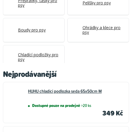
Přepravky, tašky pro
Pelíšky pro psy
psy
Ohrádky a klece pro
Boudy pro psy
psy
Chladící podložky pro
psy
Nejprodávanější
HUHU chladici podlozka seda 65x50cm M
Dostupné pouze na prodejně
>20 ks
349 Kč