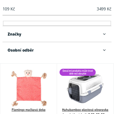
í
109
Kč
3499
Kč
p
r
o
d
Značky
u
k
Osobní odběr
t
ů
V
Doručení produktu může trvat
ý
déle než obvykle
p
i
s
p
Flamingo mačkavá deka
Huhubamboo plastová přepravka
r