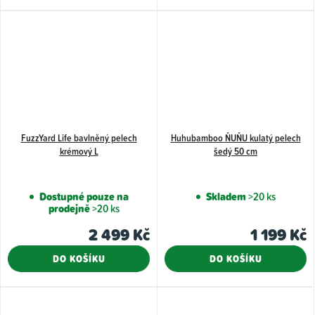
5
hvězdiček.
FuzzYard Life bavlněný pelech
Huhubamboo ŇUŇU kulatý pelech
krémový L
šedý 50 cm
Dostupné pouze na
Skladem
>20 ks
prodejně
>20 ks
2 499 Kč
1 199 Kč
DO KOŠÍKU
DO KOŠÍKU