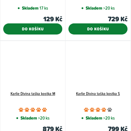
Skladem
17 ks
Skladem
>20 ks
129 Kč
729 Kč
DO KOŠÍKU
DO KOŠÍKU
Karlie Divina taška kostka M
Karlie Divina taška kostka S
Průměrné
Průměr
hodnocení
hodnoce
Skladem
>20 ks
Skladem
>20 ks
produktu
produkt
879 Kč
799 Kč
je
je