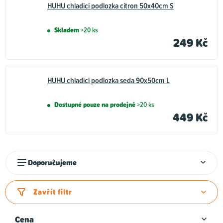
HUHU chladici podlozka citron 50x40cm S
Skladem
>20 ks
249 Kč
HUHU chladici podlozka seda 90x50cm L
Dostupné pouze na prodejně
>20 ks
449 Kč
Ř
Doporučujeme
a
z
Zavřít filtr
e
n
Cena