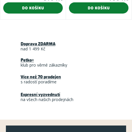
5,0
4,0
DO KOŠÍKU
DO KOŠÍKU
z
z
5
5
hvězdiček.
hvězdiče
O
v
Doprava ZDARMA
l
nad 1 499 Kč
á
Petko+
d
klub pro věrné zákazníky
a
Více než 70 prodejen
c
s radostí poradíme
í
Expresní vyzvednutí
p
na všech našich prodejnách
r
v
k
Z
y