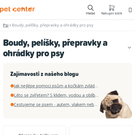
Přejít
na
Hledat
Nákupní košík
obsah
Psi
Boudy, pelíšky, přepravky a ohrádky pro psy
Boudy, pelíšky, přepravky a
ohrádky pro psy
Zajímavosti z našeho blogu
Jak nejlépe pomoci psům a kočkám zvládnout horké letní dny
Léto se zvířetem? S klidem, vodou a oblíbenou hračkou
Cestujeme se psem - autem, vlakem nebo letadlem?