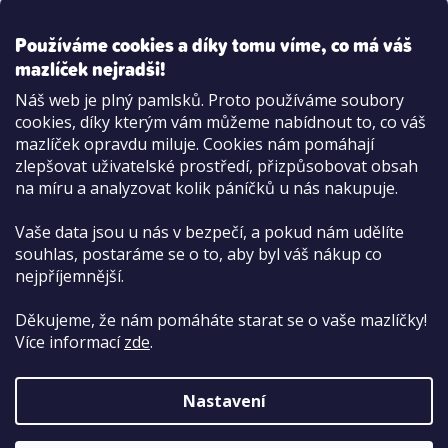
Používáme cookies a díky tomu víme, co má váš
mazlíček nejradši!
Možnosti platby:
Náš web je plný pamlsků. Proto používáme soubory
Dobírkou
cookies, díky kterým vám můžeme nabídnout to, co váš
Hotově i kartou na pobočce
mazlíček opravdu miluje. Cookies nám pomáhají
zlepšovat uživatelské prostředí, přizpůsobovat obsah
na míru a analyzovat kolik páníčků u nás nakupuje.
Vaše data jsou u nás v bezpečí, a pokud nám udělíte
souhlas, postaráme se o to, aby byl váš nákup co
nejpříjemnější.
Děkujeme, že nám pomáháte starat se o vaše mazlíčky!
Více informací
zde
.
Nastavení
Copyright 2026
PetCenter.cz
. Všechna práva