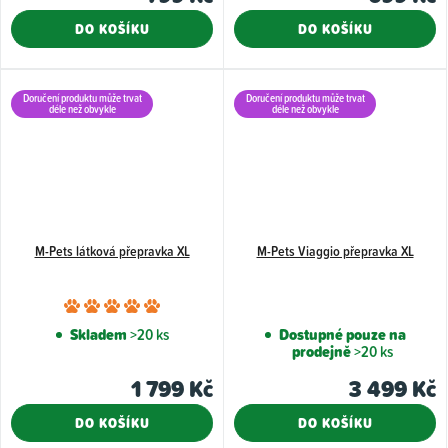
DO KOŠÍKU
DO KOŠÍKU
Doručení produktu může trvat
Doručení produktu může trvat
déle než obvykle
déle než obvykle
M-Pets látková přepravka XL
M-Pets Viaggio přepravka XL
Průměrné
hodnocení
Skladem
>20 ks
Dostupné pouze na
prodejně
>20 ks
produktu
je
1 799 Kč
3 499 Kč
5,0
DO KOŠÍKU
DO KOŠÍKU
z