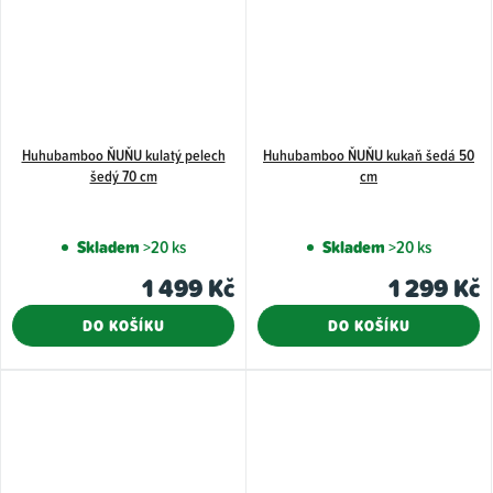
Huhubamboo ŇUŇU kulatý pelech
Huhubamboo ŇUŇU kukaň šedá 50
šedý 70 cm
cm
Skladem
>20 ks
Skladem
>20 ks
1 499 Kč
1 299 Kč
DO KOŠÍKU
DO KOŠÍKU