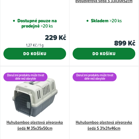
dvoudvéřová šedá S 33x30x52cm
o
d
Dostupné pouze na
Skladem
>20 ks
u
prodejně
>20 ks
k
229 Kč
899 Kč
t
Měrná
1,27 Kč / 1 g
cena:
ů
DO KOŠÍKU
DO KOŠÍKU
Doručení produktu může trvat
Doručení produktu může trvat
déle než obvykle
déle než obvykle
Huhubamboo plastová přepravka
Huhubamboo plastová přepravka
šedá M 35x35x50cm
šedá S 31x31x46cm