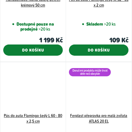
krémový 50 cm
x 2 cm
Dostupné pouze na
Skladem
>20 ks
prodejně
>20 ks
1 199 Kč
109 Kč
DO KOŠÍKU
DO KOŠÍKU
Doručení produktu může trvat
déle než obvykle
Pás do auta Flamingo šedý L 60 - 80
Ferplast přepravka pro malá zvířata
x 2,5 cm
ATLAS 20 EL