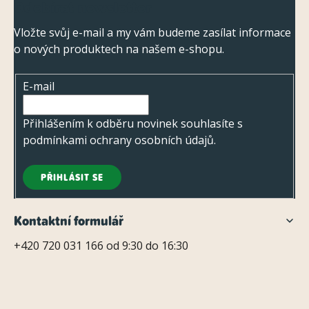
Odebírat newsletter
á
v
ý
p
Vložte svůj e-mail a my vám budeme zasílat informace
p
o nových produktech na našem e-shopu.
a
i
t
s
E-mail
í
u
Přihlášením k odběru novinek souhlasíte s
podmínkami ochrany osobních údajů
.
PŘIHLÁSIT SE
Kontaktní formulář
+420 720 031 166 od 9:30 do 16:30