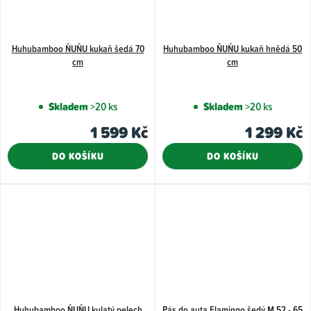
Huhubamboo ŇUŇU kukaň šedá 70
Huhubamboo ŇUŇU kukaň hnědá 50
cm
cm
Skladem
>20 ks
Skladem
>20 ks
1 599 Kč
1 299 Kč
DO KOŠÍKU
DO KOŠÍKU
Huhubamboo ŇUŇU kulatý pelech
Pás do auta Flamingo šedý M 52 - 65