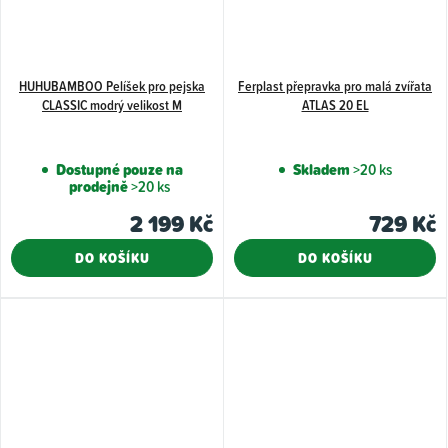
HUHUBAMBOO Pelíšek pro pejska
Ferplast přepravka pro malá zvířata
CLASSIC modrý velikost M
ATLAS 20 EL
Dostupné pouze na
Skladem
>20 ks
prodejně
>20 ks
2 199 Kč
729 Kč
DO KOŠÍKU
DO KOŠÍKU