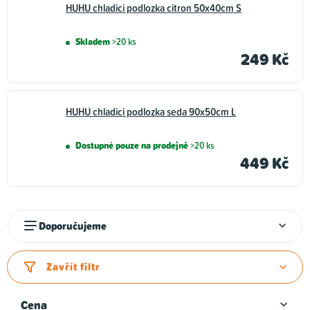
HUHU chladici podlozka citron 50x40cm S
Skladem
>20 ks
249 Kč
HUHU chladici podlozka seda 90x50cm L
Dostupné pouze na prodejně
>20 ks
449 Kč
Ř
Doporučujeme
a
z
Zavřít filtr
e
n
Cena