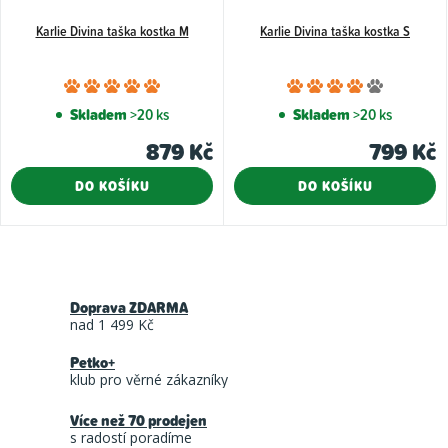
Karlie Divina taška kostka M
Karlie Divina taška kostka S
Průměrné
Průměr
hodnocení
hodnoce
Skladem
>20 ks
Skladem
>20 ks
produktu
produkt
879 Kč
799 Kč
je
je
5,0
4,0
DO KOŠÍKU
DO KOŠÍKU
z
z
5
5
hvězdiček.
hvězdiče
O
v
Doprava ZDARMA
l
nad 1 499 Kč
á
Petko+
d
klub pro věrné zákazníky
a
Více než 70 prodejen
c
s radostí poradíme