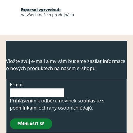
í
Expresní vyzvednutí
p
na všech našich prodejnách
r
v
k
Z
y
Odebírat newsletter
á
v
ý
p
Vložte svůj e-mail a my vám budeme zasílat informace
p
o nových produktech na našem e-shopu.
a
i
t
s
E-mail
í
u
Přihlášením k odběru novinek souhlasíte s
podmínkami ochrany osobních údajů
.
PŘIHLÁSIT SE