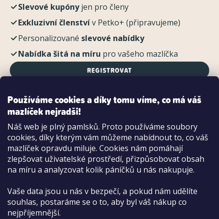
Slevové kupóny
jen pro členy
Exkluzivní členství
v Petko+ (připravujeme)
Personalizované
slevové nabídky
Nabídka šitá na míru
pro vašeho mazlíčka
REGISTROVAT
Používáme cookies a díky tomu víme, co má váš
mazlíček nejradši!
Možnosti platby:
Náš web je plný pamlsků. Proto používáme soubory
Dobírkou
cookies, díky kterým vám můžeme nabídnout to, co váš
Hotově i kartou na pobočce
mazlíček opravdu miluje. Cookies nám pomáhají
zlepšovat uživatelské prostředí, přizpůsobovat obsah
na míru a analyzovat kolik páníčků u nás nakupuje.
Vaše data jsou u nás v bezpečí, a pokud nám udělíte
souhlas, postaráme se o to, aby byl váš nákup co
nejpříjemnější.