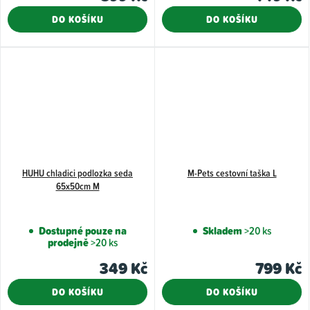
DO KOŠÍKU
DO KOŠÍKU
HUHU chladici podlozka seda
M-Pets cestovní taška L
65x50cm M
Dostupné pouze na
Skladem
>20 ks
prodejně
>20 ks
349 Kč
799 Kč
DO KOŠÍKU
DO KOŠÍKU