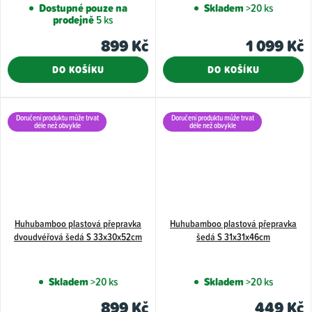
Dostupné pouze na
Skladem
>20 ks
prodejně
5 ks
899 Kč
1 099 Kč
DO KOŠÍKU
DO KOŠÍKU
Doručení produktu může trvat
Doručení produktu může trvat
déle než obvykle
déle než obvykle
Huhubamboo plastová přepravka
Huhubamboo plastová přepravka
dvoudvéřová šedá S 33x30x52cm
šedá S 31x31x46cm
Skladem
>20 ks
Skladem
>20 ks
899 Kč
449 Kč