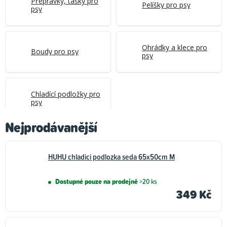
Přepravky, tašky pro
Pelíšky pro psy
psy
Ohrádky a klece pro
Boudy pro psy
psy
Chladící podložky pro
psy
Nejprodávanější
HUHU chladici podlozka seda 65x50cm M
Dostupné pouze na prodejně
>20 ks
349 Kč