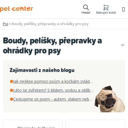
Přejít
na
Hledat
Nákupní košík
obsah
Psi
Boudy, pelíšky, přepravky a ohrádky pro psy
Boudy, pelíšky, přepravky a
ohrádky pro psy
Zajímavosti z našeho blogu
Jak nejlépe pomoci psům a kočkám zvládnout horké letní dny
Léto se zvířetem? S klidem, vodou a oblíbenou hračkou
Cestujeme se psem - autem, vlakem nebo letadlem?