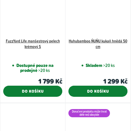
FuzzYard Life manšestrový pelech
Huhubamboo ŇUŇU kukaň hnědá 50
krémový S
cm
Dostupné pouze na
Skladem
>20 ks
prodejně
>20 ks
1 799 Kč
1 299 Kč
DO KOŠÍKU
DO KOŠÍKU
Doručení produktu může trvat
déle než obvykle