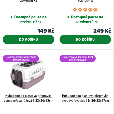
30x40cm XS
50x40cm S
o
Průměr
d
hodnoce
Dostupné pouze na
Dostupné pouze na
u
prodejně
1 ks
prodejně
1 ks
produkt
k
je
149 Kč
249 Kč
5,0
t
DO KOŠÍKU
DO KOŠÍKU
z
ů
5
hvězdiče
Doručení produktu může trvat
Doručení produktu může trvat
déle než obvykle
déle než obvykle
Huhubamboo plastová přepravka
Huhubamboo plastová přepravka
dvoudvéřová růžová S 33x30x52cm
dvoudvéřová šedá M 36x33x57cm