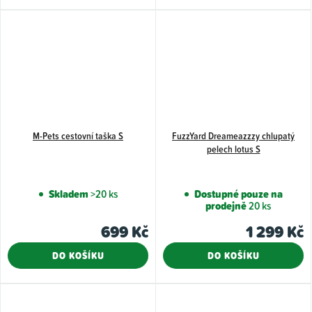
M-Pets cestovní taška S
FuzzYard Dreameazzzy chlupatý
pelech lotus S
Skladem
>20 ks
Dostupné pouze na
prodejně
20 ks
699 Kč
1 299 Kč
DO KOŠÍKU
DO KOŠÍKU