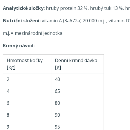
Analytické složky:
hrubý protein 32 %, hrubý tuk 13 %, hr
Nutriční složení:
vitamin A (3a672a) 20 000 m.j. , vitamin
m.j. = mezinárodní jednotka
Krmný návod:
Hmotnost kočky
Denní krmná dávka
[kg]
[g]
2
40
4
65
6
80
8
90
9
95