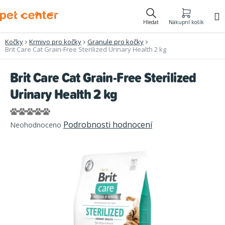
Přejít
na
Hledat
Nákupní košík
obsah
Kočky
Krmivo pro kočky
Granule pro kočky
Brit Care Cat Grain-Free Sterilized Urinary Health 2 kg
Brit Care Cat Grain-Free Sterilized
Urinary Health 2 kg
Průměrné
Podrobnosti hodnocení
Neohodnoceno
hodnocení
produktu
je
0,0
z
5
hvězdiček.