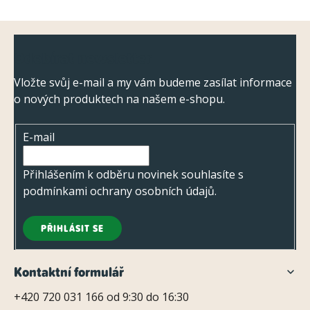
Z
Odebírat newsletter
á
p
Vložte svůj e-mail a my vám budeme zasílat informace
o nových produktech na našem e-shopu.
a
t
E-mail
í
Přihlášením k odběru novinek souhlasíte s
podmínkami ochrany osobních údajů
.
PŘIHLÁSIT SE
Kontaktní formulář
+420 720 031 166 od 9:30 do 16:30