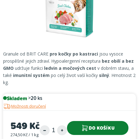
Granule od BRIT CARE
pro kočky po kastraci
jsou vysoce
prospěšné jejich zdraví. Hypoalergenní receptura
bez obilí a bez
GMO
udržuje funkci
ledvin a močových cest
v dobrém stavu, a
také
imunitní systém
po celý život vaší kočky
silný
. Hmotnost 2
kg.
Skladem
>20 ks
Možnosti doručení
549 Kč
DO KOŠÍKU
274,50 Kč / 1 kg
Měrná cena: