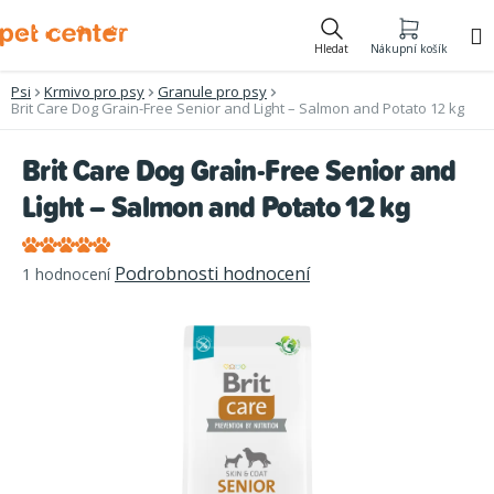
Přejít
na
Hledat
Nákupní košík
obsah
Psi
Krmivo pro psy
Granule pro psy
Brit Care Dog Grain-Free Senior and Light – Salmon and Potato 12 kg
Brit Care Dog Grain-Free Senior and
Light – Salmon and Potato 12 kg
Průměrné
Podrobnosti hodnocení
1 hodnocení
hodnocení
produktu
je
5,0
z
5
hvězdiček.