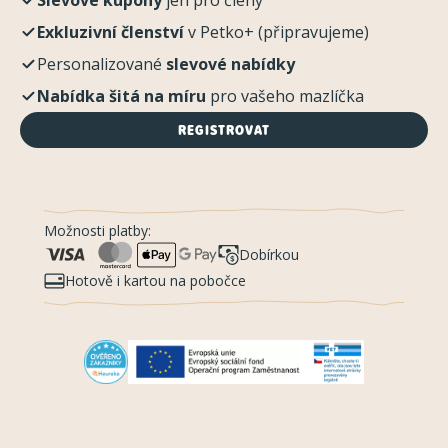
Slevové kupóny
jen pro členy
Exkluzivní členství
v Petko+ (připravujeme)
Personalizované
slevové nabídky
Nabídka šitá na míru
pro vašeho mazlíčka
REGISTROVAT
Možnosti platby:
Dobírkou
Hotově i kartou na pobočce