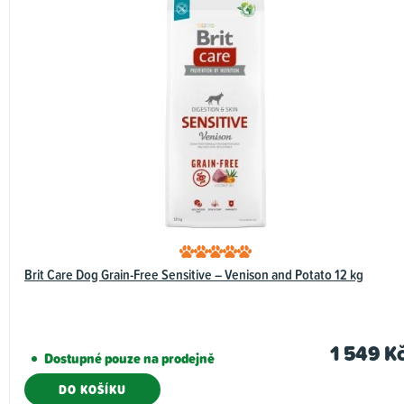
h
o
d
n
o
c
e
n
í
Brit Care Dog Grain-Free Sensitive – Venison and Potato 12 kg
1 549 K
Dostupné pouze na prodejně
DO KOŠÍKU