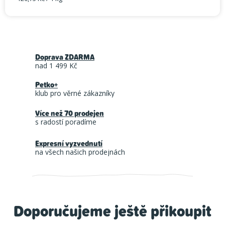
Měrná cena:
Doprava ZDARMA
nad 1 499 Kč
Petko+
klub pro věrné zákazníky
Více než 70 prodejen
s radostí poradíme
Expresní vyzvednutí
na všech našich prodejnách
Doporučujeme ještě přikoupit