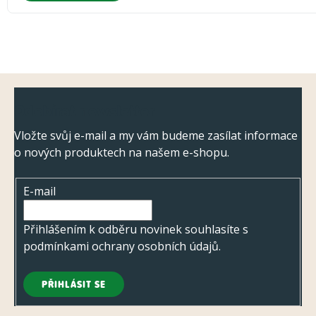
Z
Odebírat newsletter
á
p
Vložte svůj e-mail a my vám budeme zasílat informace
o nových produktech na našem e-shopu.
a
t
E-mail
í
Přihlášením k odběru novinek souhlasíte s
podmínkami ochrany osobních údajů
.
PŘIHLÁSIT SE