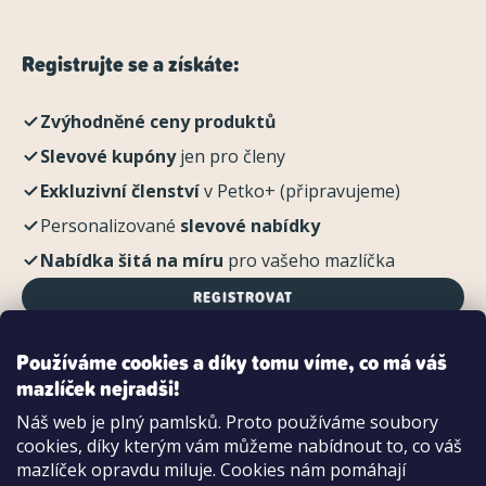
Registrujte se a získáte:
Zvýhodněné ceny produktů
Slevové kupóny
jen pro členy
Exkluzivní členství
v Petko+ (připravujeme)
Personalizované
slevové nabídky
Nabídka šitá na míru
pro vašeho mazlíčka
REGISTROVAT
Používáme cookies a díky tomu víme, co má váš
mazlíček nejradši!
Možnosti platby:
Náš web je plný pamlsků. Proto používáme soubory
Dobírkou
cookies, díky kterým vám můžeme nabídnout to, co váš
Hotově i kartou na pobočce
mazlíček opravdu miluje. Cookies nám pomáhají