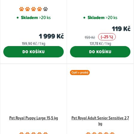
Průměrné
hodnocení
Skladem
>20 ks
Skladem
>20 ks
produktu
119 Kč
je
1 999 Kč
(–25 %)
159 Kč
4,0
Měrná
Měrná
199,90 Kč / 1 kg
131,78 Kč / 1 kg
z
cena:
cena:
DO KOŠÍKU
DO KOŠÍKU
5
hvězdiček.
Opět v prodeji
Pet Royal Puppy Large 15,5 kg
Pet Royal Adult Senior Sensitive 2,7
kg