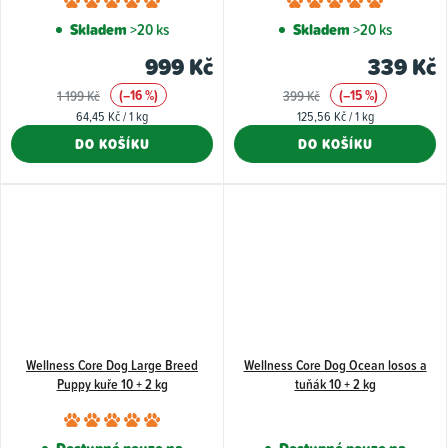
Průměrné
Průměr
hodnocení
hodnoce
Skladem
>20 ks
Skladem
>20 ks
produktu
produkt
999 Kč
339 Kč
je
je
(–16 %)
(–15 %)
1 199 Kč
399 Kč
5,0
5,0
Měrná
Měrná
64,45 Kč / 1 kg
125,56 Kč / 1 kg
z
z
cena:
cena:
DO KOŠÍKU
DO KOŠÍKU
5
5
hvězdiček.
hvězdiče
Wellness Core Dog Large Breed
Wellness Core Dog Ocean losos a
Puppy kuře 10 + 2 kg
tuňák 10 + 2 kg
Průměrné
hodnocení