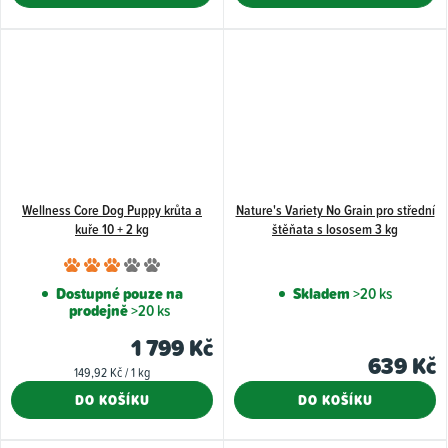
hvězdiček.
hvězdiče
Wellness Core Dog Puppy krůta a
Nature's Variety No Grain pro střední
kuře 10 + 2 kg
štěňata s lososem 3 kg
Průměrné
hodnocení
Dostupné pouze na
Skladem
>20 ks
prodejně
>20 ks
produktu
je
1 799 Kč
639 Kč
3,0
Měrná
149,92 Kč / 1 kg
z
cena:
DO KOŠÍKU
DO KOŠÍKU
5
hvězdiček.