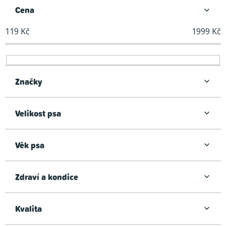
n
Cena
í
119
Kč
1999
Kč
p
r
o
d
Značky
u
k
Velikost psa
t
ů
Věk psa
Zdraví a kondice
Kvalita