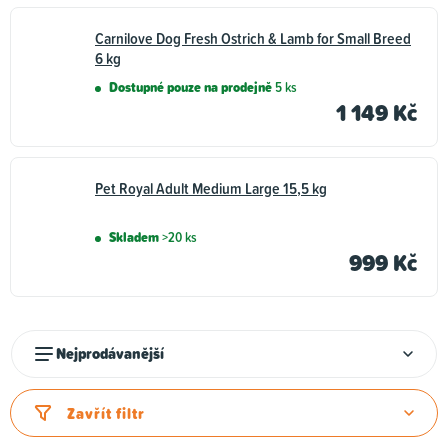
Carnilove Dog Fresh Ostrich & Lamb for Small Breed
6 kg
Dostupné pouze na prodejně
5 ks
1 149 Kč
Pet Royal Adult Medium Large 15,5 kg
Skladem
>20 ks
999 Kč
Ř
Nejprodávanější
a
z
Zavřít filtr
e