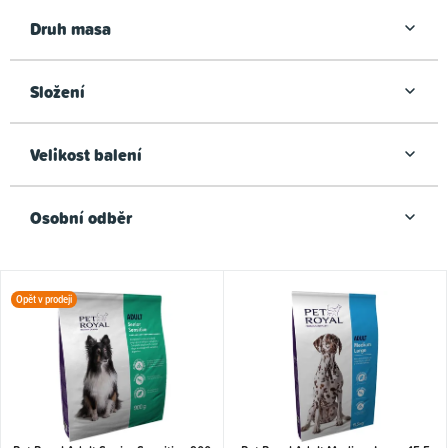
Druh masa
Složení
Velikost balení
Osobní odběr
V
Opět v prodeji
ý
p
i
s
p