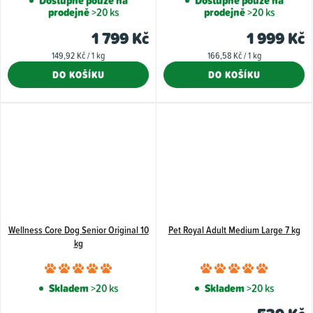
Dostupné pouze na
Dostupné pouze na
prodejně
>20 ks
prodejně
>20 ks
produktu
je
1 799 Kč
1 999 Kč
5,0
Měrná
Měrná
149,92 Kč / 1 kg
166,58 Kč / 1 kg
z
cena:
cena:
DO KOŠÍKU
DO KOŠÍKU
5
hvězdiček.
Wellness Core Dog Senior Original 10
Pet Royal Adult Medium Large 7 kg
kg
Průměrné
Průměr
hodnocení
hodnoce
Skladem
>20 ks
Skladem
>20 ks
produktu
produkt