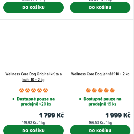
5,0
5,0
cena:
cena:
DO KOŠÍKU
DO KOŠÍKU
z
z
5
5
hvězdiček.
hvězdiče
Wellness Core Dog Original krůta a
Wellness Core Dog jehněčí 10 + 2 kg
kuře 10 + 2 kg
Průměrné
Průměr
hodnocení
hodnoce
Dostupné pouze na
Dostupné pouze na
prodejně
>20 ks
prodejně
19 ks
produktu
produkt
je
je
1 799 Kč
1 999 Kč
5,0
5,0
Měrná
Měrná
149,92 Kč / 1 kg
166,58 Kč / 1 kg
z
z
cena:
cena:
DO KOŠÍKU
DO KOŠÍKU
5
5