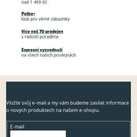
n
nad 1 499 Kč
d
k
Petko+
a
o
klub pro věrné zákazníky
c
v
á
Více než 70 prodejen
í
s radostí poradíme
n
p
í
r
Expresní vyzvednutí
na všech našich prodejnách
v
k
y
Z
v
Odebírat newsletter
ý
á
p
p
Vložte svůj e-mail a my vám budeme zasílat informace
i
o nových produktech na našem e-shopu.
a
s
t
u
E-mail
í