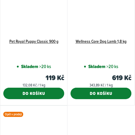
Pet Royal Puppy Classic 900 g
Wellness Core Dog Lamb 1,8 kg
Skladem
>20 ks
Skladem
>20 ks
119 Kč
619 Kč
Měrná
Měrná
132,08 Kč / 1 kg
343,89 Kč / 1 kg
cena:
cena:
DO KOŠÍKU
DO KOŠÍKU
Opět v prodeji