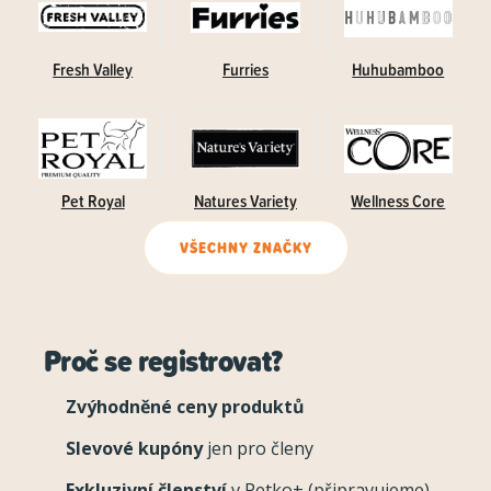
Fresh Valley
Furries
Huhubamboo
Pet Royal
Natures Variety
Wellness Core
VŠECHNY ZNAČKY
Proč se registrovat?
Zvýhodněné ceny produktů
Slevové kupóny
jen pro členy
Exkluzivní členství
v Petko+ (připravujeme)