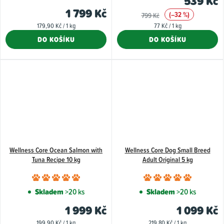
539 Kč
je
je
1 799 Kč
(–32 %)
799 Kč
5,0
5,0
Měrná
Měrná
179,90 Kč / 1 kg
77 Kč / 1 kg
z
z
cena:
cena:
DO KOŠÍKU
DO KOŠÍKU
5
5
hvězdiček.
hvězdiče
Wellness Core Ocean Salmon with
Wellness Core Dog Small Breed
Tuna Recipe 10 kg
Adult Original 5 kg
Průměrné
Průměr
hodnocení
hodnoce
Skladem
>20 ks
Skladem
>20 ks
produktu
produkt
1 999 Kč
1 099 Kč
je
je
Měrná
Měrná
199,90 Kč / 1 kg
219,80 Kč / 1 kg