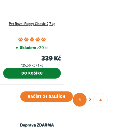
Pet Royal Puppy Classic 2,7 kg
Průměrné
hodnocení
Skladem
>20 ks
produktu
339 Kč
je
Měrná
125,56 Kč / 1 kg
5,0
cena:
DO KOŠÍKU
z
5
hvězdiček.
NAČÍST 21 DALŠÍCH
1
4
O
S
t
v
r
l
á
Doprava ZDARMA
á