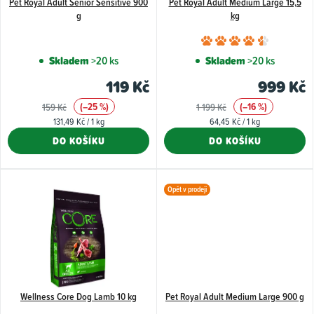
Pet Royal Adult Senior Sensitive 900
Pet Royal Adult Medium Large 15,5
r
g
kg
o
Průměr
d
hodnoce
Skladem
>20 ks
Skladem
>20 ks
u
produkt
119 Kč
999 Kč
k
je
(–25 %)
(–16 %)
159 Kč
1 199 Kč
4,8
t
Měrná
Měrná
131,49 Kč / 1 kg
64,45 Kč / 1 kg
z
ů
cena:
cena:
DO KOŠÍKU
DO KOŠÍKU
5
hvězdiče
Opět v prodeji
Wellness Core Dog Lamb 10 kg
Pet Royal Adult Medium Large 900 g