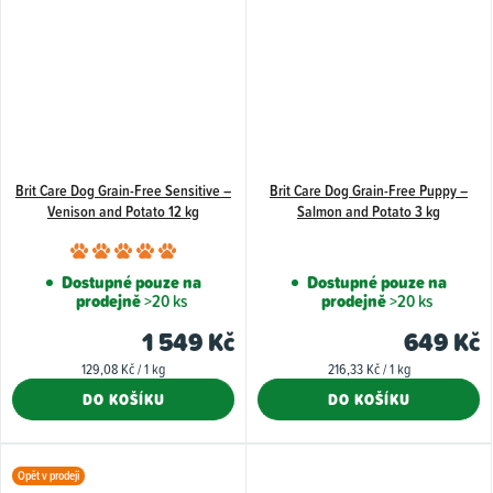
Brit Care Dog Grain-Free Sensitive –
Brit Care Dog Grain-Free Puppy –
Venison and Potato 12 kg
Salmon and Potato 3 kg
Průměrné
hodnocení
Dostupné pouze na
Dostupné pouze na
prodejně
>20 ks
prodejně
>20 ks
produktu
je
1 549 Kč
649 Kč
5,0
Měrná
Měrná
129,08 Kč / 1 kg
216,33 Kč / 1 kg
z
cena:
cena:
DO KOŠÍKU
DO KOŠÍKU
5
hvězdiček.
Opět v prodeji