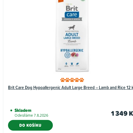
Brit Care Dog Hypoallergenic Adult Large Breed – Lamb and Rice 12 
Skladem
1 349 K
Odesíláme 7.8.2026
DO KOŠÍKU