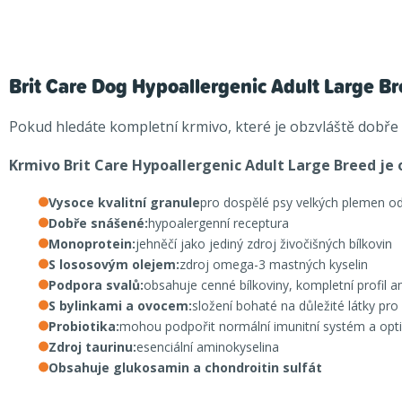
Brit Care Dog Hypoallergenic Adult Large Br
Pokud hledáte kompletní krmivo, které je obzvláště dobře 
Krmivo Brit Care Hypoallergenic Adult Large Breed je 
Vysoce kvalitní granule
pro dospělé psy velkých plemen o
Dobře snášené:
hypoalergenní receptura
Monoprotein:
jehněčí jako jediný zdroj živočišných bílkovin
S lososovým olejem:
zdroj omega-3 mastných kyselin
Podpora svalů:
obsahuje cenné bílkoviny, kompletní profil a
S bylinkami a ovocem:
složení bohaté na důležité látky pr
Probiotika:
mohou podpořit normální imunitní systém a opti
Zdroj taurinu:
esenciální aminokyselina
Obsahuje glukosamin a chondroitin sulfát