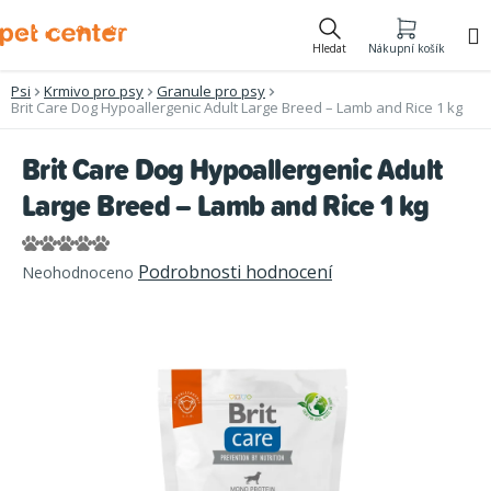
Přejít
na
Hledat
Nákupní košík
obsah
Psi
Krmivo pro psy
Granule pro psy
Brit Care Dog Hypoallergenic Adult Large Breed – Lamb and Rice 1 kg
Brit Care Dog Hypoallergenic Adult
Large Breed – Lamb and Rice 1 kg
Průměrné
Podrobnosti hodnocení
Neohodnoceno
hodnocení
produktu
je
0,0
z
5
hvězdiček.