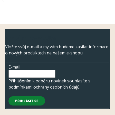
Z
Odebírat newsletter
á
p
Vložte svůj e-mail a my vám budeme zasílat informace
o nových produktech na našem e-shopu.
a
t
E-mail
í
Přihlášením k odběru novinek souhlasíte s
podmínkami ochrany osobních údajů
.
PŘIHLÁSIT SE