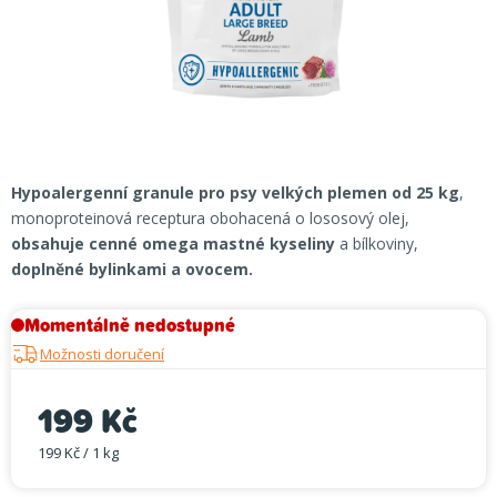
Hypoalergenní granule pro psy velkých plemen od 25 kg
,
monoproteinová receptura obohacená o lososový olej,
obsahuje cenné omega mastné kyseliny
a bílkoviny,
doplněné bylinkami a ovocem.
Momentálně nedostupné
Možnosti doručení
199 Kč
199 Kč / 1 kg
Měrná cena: