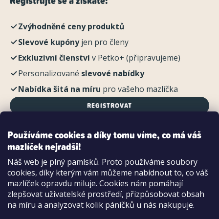
Registrujte se a získáte:
Zvýhodněné ceny produktů
Slevové kupóny
jen pro členy
Exkluzivní členství
v Petko+ (připravujeme)
Personalizované
slevové nabídky
Nabídka šitá na míru
pro vašeho mazlíčka
REGISTROVAT
Používáme cookies a díky tomu víme, co má váš
mazlíček nejradši!
Možnosti platby:
Náš web je plný pamlsků. Proto používáme soubory
Dobírkou
cookies, díky kterým vám můžeme nabídnout to, co váš
Hotově i kartou na pobočce
mazlíček opravdu miluje. Cookies nám pomáhají
zlepšovat uživatelské prostředí, přizpůsobovat obsah
na míru a analyzovat kolik páníčků u nás nakupuje.