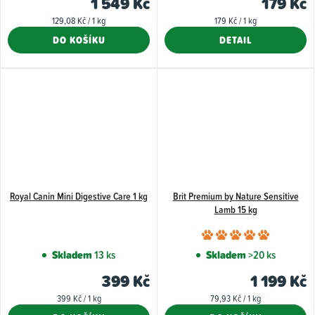
1 549 Kč
179 Kč
5,0
Měrná
Měrná
129,08 Kč / 1 kg
179 Kč / 1 kg
z
cena:
cena:
DO KOŠÍKU
DETAIL
5
hvězdiček.
Royal Canin Mini Digestive Care 1 kg
Brit Premium by Nature Sensitive
Lamb 15 kg
Průměr
hodnoce
Skladem
13 ks
Skladem
>20 ks
produkt
399 Kč
1 199 Kč
je
Měrná
Měrná
399 Kč / 1 kg
79,93 Kč / 1 kg
5,0
cena:
cena: