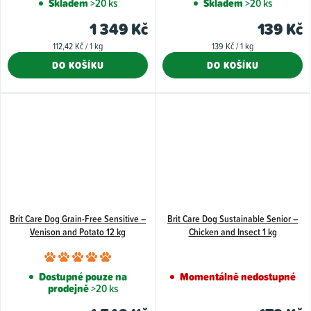
hodnocení
Skladem
>20 ks
Skladem
>20 ks
produktu
1 349 Kč
139 Kč
je
Měrná
Měrná
112,42 Kč / 1 kg
139 Kč / 1 kg
5,0
cena:
cena:
DO KOŠÍKU
DO KOŠÍKU
z
5
hvězdiček.
Brit Care Dog Grain-Free Sensitive –
Brit Care Dog Sustainable Senior –
Venison and Potato 12 kg
Chicken and Insect 1 kg
Průměrné
hodnocení
Dostupné pouze na
Momentálně nedostupné
prodejně
>20 ks
produktu
je