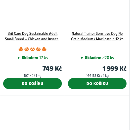
Brit Care Dog Sustainable Adult
Natural Trainer Sensitive Dog No
Small Breed – Chicken and Insect 7
Grain Medium / Maxi pstruh 12 kg
kg
Průměrné
hodnocení
Skladem
17 ks
Skladem
>20 ks
produktu
749 Kč
1 999 Kč
je
Měrná
Měrná
107 Kč / 1 kg
166,58 Kč / 1 kg
5,0
cena:
cena:
DO KOŠÍKU
DO KOŠÍKU
z
5
hvězdiček.