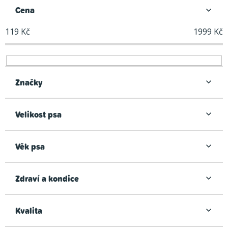
n
Cena
í
119
Kč
1999
Kč
p
r
o
d
Značky
u
k
Velikost psa
t
ů
Věk psa
Zdraví a kondice
Kvalita