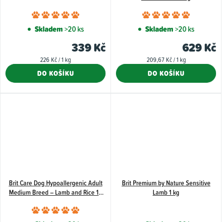
Průměrné
Průměr
hodnocení
hodnoce
Skladem
>20 ks
Skladem
>20 ks
produktu
produkt
339 Kč
629 Kč
je
je
Měrná
Měrná
226 Kč / 1 kg
209,67 Kč / 1 kg
5,0
5,0
cena:
cena:
DO KOŠÍKU
DO KOŠÍKU
z
z
5
5
hvězdiček.
hvězdiče
Brit Care Dog Hypoallergenic Adult
Brit Premium by Nature Sensitive
Medium Breed – Lamb and Rice 12
Lamb 1 kg
kg
Průměrné