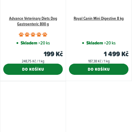
Advance Veterinary Diets Dog
Royal Canin Mini Digestive 8 kg
Gastroenteric 800 g
Průměrné
hodnocení
Skladem
>20 ks
Skladem
>20 ks
produktu
199 Kč
1 499 Kč
je
Měrná
Měrná
248,75 Kč / 1 kg
187,38 Kč / 1 kg
5,0
cena:
cena:
DO KOŠÍKU
DO KOŠÍKU
z
5
hvězdiček.