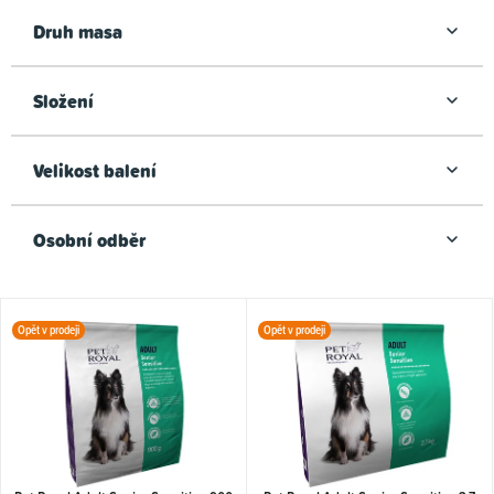
Druh masa
Složení
Velikost balení
Osobní odběr
V
Opět v prodeji
Opět v prodeji
ý
p
i
s
p