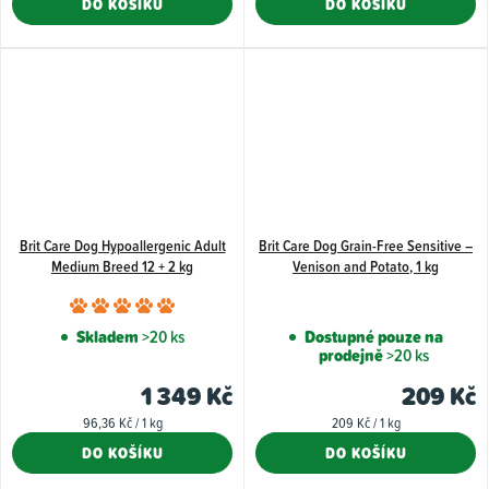
DO KOŠÍKU
DO KOŠÍKU
z
5
hvězdiče
Brit Care Dog Hypoallergenic Adult
Brit Care Dog Grain-Free Sensitive –
Medium Breed 12 + 2 kg
Venison and Potato, 1 kg
Průměrné
hodnocení
Skladem
>20 ks
Dostupné pouze na
prodejně
>20 ks
produktu
je
1 349 Kč
209 Kč
5,0
Měrná
Měrná
96,36 Kč / 1 kg
209 Kč / 1 kg
z
cena:
cena:
DO KOŠÍKU
DO KOŠÍKU
5