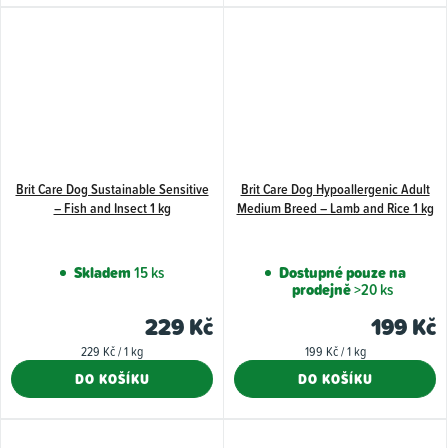
hvězdiček.
Brit Care Dog Sustainable Sensitive
Brit Care Dog Hypoallergenic Adult
– Fish and Insect 1 kg
Medium Breed – Lamb and Rice 1 kg
Skladem
15 ks
Dostupné pouze na
prodejně
>20 ks
229 Kč
199 Kč
Měrná
Měrná
229 Kč / 1 kg
199 Kč / 1 kg
cena:
cena:
DO KOŠÍKU
DO KOŠÍKU