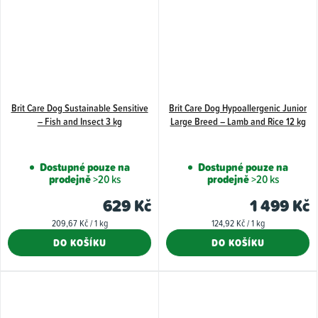
Brit Care Dog Sustainable Sensitive
Brit Care Dog Hypoallergenic Junior
– Fish and Insect 3 kg
Large Breed – Lamb and Rice 12 kg
Dostupné pouze na
Dostupné pouze na
prodejně
>20 ks
prodejně
>20 ks
629 Kč
1 499 Kč
Měrná
Měrná
209,67 Kč / 1 kg
124,92 Kč / 1 kg
cena:
cena:
DO KOŠÍKU
DO KOŠÍKU