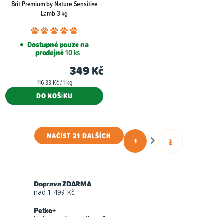
Brit Premium by Nature Sensitive
Lamb 3 kg
Průměrné
hodnocení
Dostupné pouze na
prodejně
10 ks
produktu
je
349 Kč
5,0
Měrná
116,33 Kč / 1 kg
z
cena:
DO KOŠÍKU
5
hvězdiček.
NAČÍST 21 DALŠÍCH
1
3
O
S
t
v
r
l
á
Doprava ZDARMA
á
n
nad 1 499 Kč
d
k
Petko+
a
o