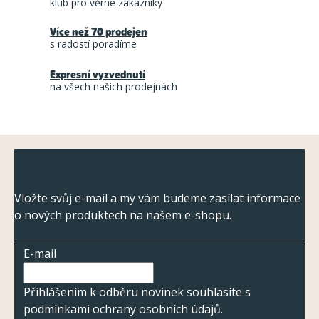
klub pro věrné zákazníky
c
v
á
Více než 70 prodejen
í
s radostí poradíme
n
p
í
r
Expresní vyzvednutí
na všech našich prodejnách
v
k
y
Z
v
Odebírat newsletter
ý
á
p
p
Vložte svůj e-mail a my vám budeme zasílat informace
i
o nových produktech na našem e-shopu.
a
s
t
u
E-mail
í
Přihlášením k odběru novinek souhlasíte s
podmínkami ochrany osobních údajů
.