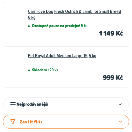
Carnilove Dog Fresh Ostrich & Lamb for Small Breed
6 kg
Dostupné pouze na prodejně
5 ks
1 149 Kč
Pet Royal Adult Medium Large 15,5 kg
Skladem
>20 ks
999 Kč
Ř
Nejprodávanější
a
z
Zavřít filtr
e