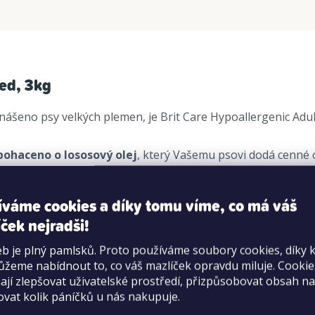
eed, 3kg
nášeno psy velkých plemen, je Brit Care Hypoallergenic Adu
bohaceno o lososový olej
, který Vašemu psovi dodá cenné
íváme cookies a díky tomu víme, co má váš
5 kg
ček nejradši!
b je plný pamlsků. Proto používáme soubory cookies, díky 
žeme nabídnout to, co váš mazlíček opravdu miluje. Cooki
okyselin
jí zlepšovat uživatelské prostředí, přizpůsobovat obsah na
yváženou stravu
ovat kolik páníčků u nás nakupuje.
ní trávení