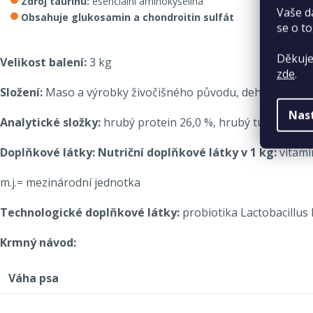
Zdroj taurinu:
esenciální aminokyselina
Vaše d
Obsahuje glukosamin a chondroitin sulfát
se o to
Děkuje
Velikost balení:
3 kg
zde
.
Složení:
Maso a výrobky živočišného původu, dehydrované jeh
Nas
Analytické složky:
hrubý protein 26,0 %, hrubý tuk 14,0 %, 
Doplňkové látky: Nutriční doplňkové látky v 1 kg:
vitamí
m.j.= mezinárodní jednotka
Technologické doplňkové látky:
probiotika Lactobacillus
Krmný návod:
Váha psa