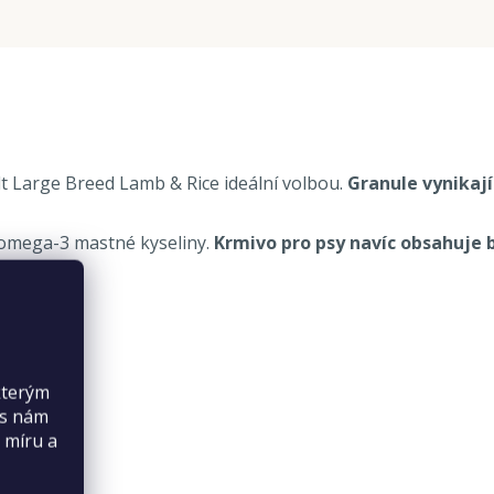
lt Large Breed Lamb & Rice ideální volbou.
Granule vynikají
 omega-3 mastné kyseliny.
Krmivo pro psy navíc obsahuje by
kterým
es nám
 míru a