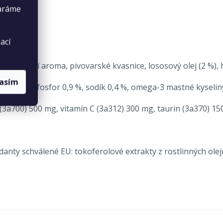
taráme
ací
uk, přírodní aroma, pivovarské kvasnice, lososový olej (2 %
lasím
ník 1,3 %, fosfor 0,9 %, sodík 0,4 %, omega-3 mastné kyselin
E (3a700) 500 mg, vitamín C (3a312) 300 mg, taurin (3a370) 1
danty schválené EU: tokoferolové extrakty z rostlinných olej