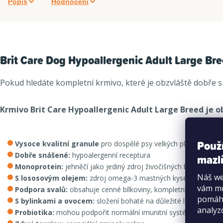
Popis
Hodnocení
Brit Care Dog Hypoallergenic Adult Large Br
Pokud hledáte kompletní krmivo, které je obzvláště dobře s
Krmivo Brit Care Hypoallergenic Adult Large Breed je o
Použ
Vysoce kvalitní granule
pro dospělé psy velkých plemen od 2
Dobře snášené:
hypoalergenní receptura
mazlí
Monoprotein:
jehněčí jako jediný zdroj živočišných bílkovin
Náš we
S lososovým olejem:
zdroj omega-3 mastných kyselin
vám mů
Podpora svalů:
obsahuje cenné bílkoviny, kompletní profil amin
pomáha
S bylinkami a ovocem:
složení bohaté na důležité látky pro v
analyz
Probiotika:
mohou podpořit normální imunitní systém a optimál