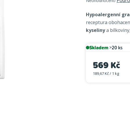
Podro
Neohodnoceno
hodnocení
produktu
Hypoalergenní gra
je
receptura obohacená
0,0
kyseliny
a bílkoviny
z
5
hvězdiček.
Skladem
>20 ks
569 Kč
189,67 Kč / 1 kg
Měrná cena: