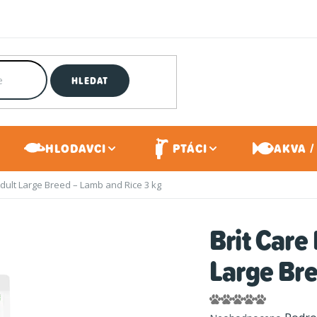
HLEDAT
HLODAVCI
PTÁCI
AKVA /
Adult Large Breed – Lamb and Rice 3 kg
Brit Care
Large Bre
Průměrné