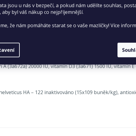
ata jsou u nás v bezpečí, a pokud nám udělíte souhlas, pos
, aby byl váš nákup co nejpříjemnější.
me, že nám pomáháte starat se o vaše mazlíčky! Více inform
něčí (40 %), rýže (38 %), sušená jablečná dužina, kuřecí t
tavení
Souh
vlhkost 10,0 %, hrubý popel 7,0 %, hrubá vláknina 3,0 %, váp
n A (3a672a) 20000 IU, vitamín D3 (3a671) 1500 IU, vitamín 
 helveticus HA – 122 inaktivováno (15x109 buněk/kg), antioxi