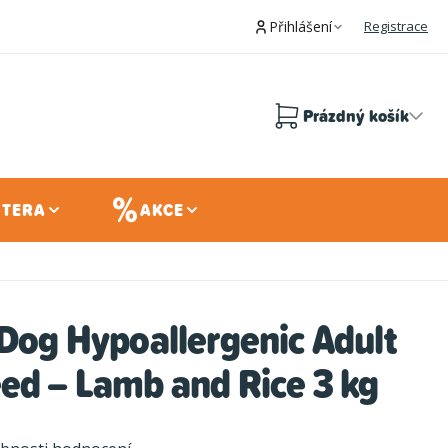
Přihlášení
Registrace
Prázdný košík
Nákupní
košík
 TERA
AKCE
 Dog Hypoallergenic Adult
ed – Lamb and Rice 3 kg