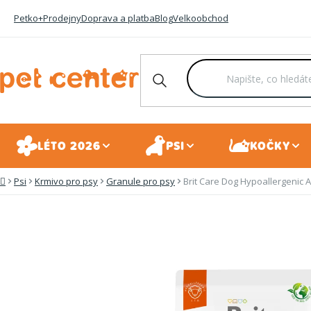
Přejít
Petko+
Prodejny
Doprava a platba
Blog
Velkoobchod
na
obsah
LÉTO 2026
PSI
KOČKY
Psi
Krmivo pro psy
Granule pro psy
Brit Care Dog Hypoallergenic 
Domů