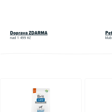
Doprava ZDARMA
Pe
nad 1 499 Kč
klub