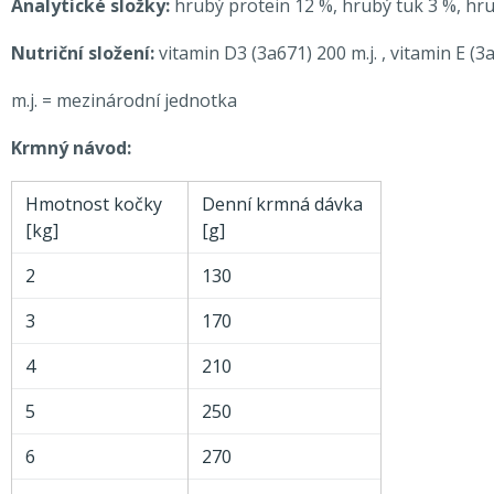
Analytické složky:
hrubý protein 12 %, hrubý tuk 3 %, hrub
Nutriční složení:
vitamin D3 (3a671) 200 m.j. , vitamin E 
m.j. = mezinárodní jednotka
Krmný návod:
Hmotnost kočky
Denní krmná dávka
[kg]
[g]
2
130
3
170
4
210
5
250
6
270