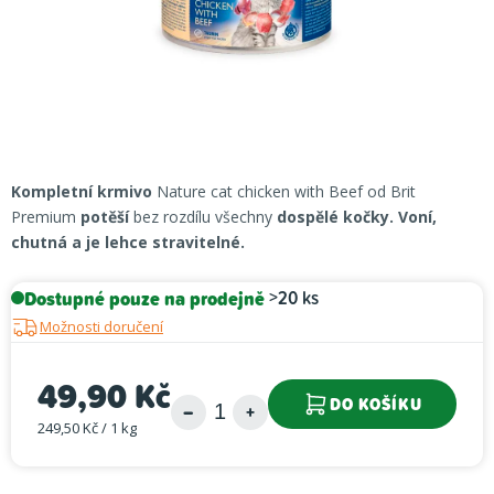
Kompletní krmivo
Nature cat chicken with Beef od Brit
Premium
potěší
bez rozdílu všechny
dospělé kočky. Voní,
chutná a je lehce stravitelné.
Dostupné pouze na prodejně
>20 ks
Možnosti doručení
49,90 Kč
DO KOŠÍKU
249,50 Kč / 1 kg
Měrná cena: