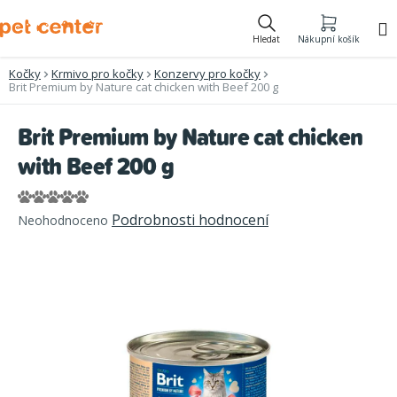
Přejít
na
Hledat
Nákupní košík
obsah
Kočky
Krmivo pro kočky
Konzervy pro kočky
Brit Premium by Nature cat chicken with Beef 200 g
Brit Premium by Nature cat chicken
with Beef 200 g
Průměrné
Podrobnosti hodnocení
Neohodnoceno
hodnocení
produktu
je
0,0
z
5
hvězdiček.