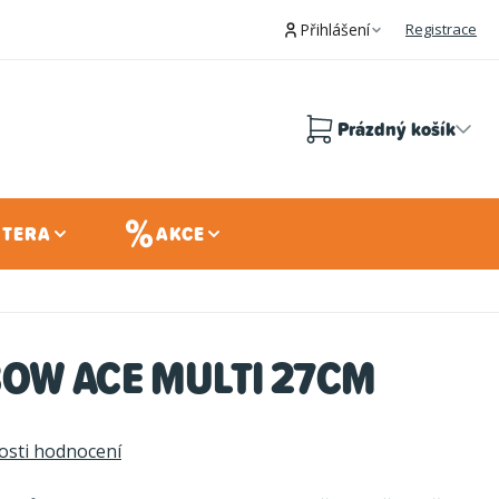
Přihlášení
Registrace
Prázdný košík
Nákupní
košík
 TERA
AKCE
BOW ACE MULTI 27CM
sti hodnocení