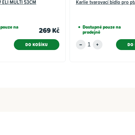
 ELI MULTI 53CM
Karlie tvarovací bidlo pro p
 pouze na
Dostupné pouze na
269 Kč
prodejně
DO KOŠÍKU
DO 