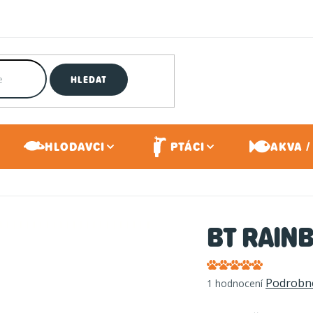
HLEDAT
HLODAVCI
PTÁCI
AKVA /
BT RAIN
Průměrné
Podrobno
1 hodnocení
hodnocení
produktu