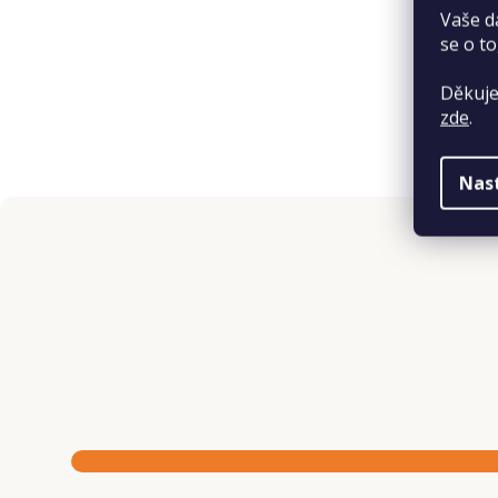
Vaše d
se o to
Děkuje
zde
.
Nas