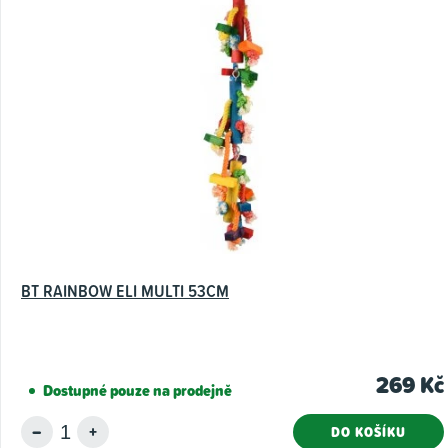
n
í
BT RAINBOW ELI MULTI 53CM
269 Kč
Dostupné pouze na prodejně
DO KOŠÍKU