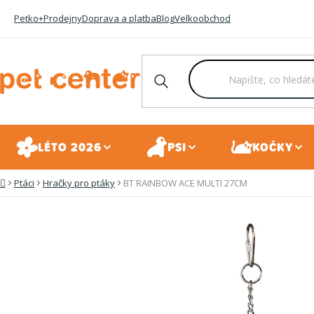
Přejít
Petko+
Prodejny
Doprava a platba
Blog
Velkoobchod
na
obsah
LÉTO 2026
PSI
KOČKY
Ptáci
Hračky pro ptáky
BT RAINBOW ACE MULTI 27CM
Domů