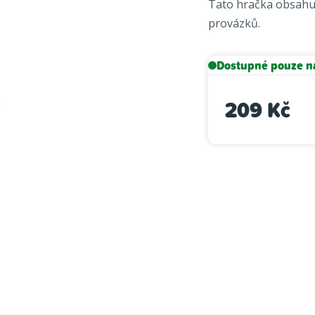
Tato hračka obsahuj
je
provázků.
5,0
z
5
Dostupné pouze n
hvězdiček.
209 Kč
Měrná cena: