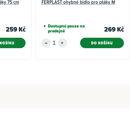
táky 75 cm
FERPLAST ohybné bidlo pro ptáky M
Dostupné pouze na
259 Kč
269 Kč
prodejně
KOŠÍKU
DO KOŠÍKU