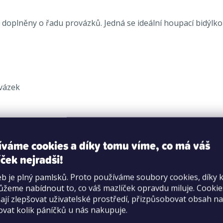
doplněny o řadu provázků. Jedná se ideální houpací bidýlko
ovázek
ti.
íváme cookies a díky tomu víme, co má váš
ček nejradši!
b je plný pamlsků. Proto používáme soubory cookies, díky 
žeme nabídnout to, co váš mazlíček opravdu miluje. Cooki
jí zlepšovat uživatelské prostředí, přizpůsobovat obsah na
ovat kolik páníčků u nás nakupuje.