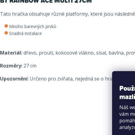
BT RAINBOW ACE MULTI 27CM
Tato hračka obsahuje různé platformy, které jsou následně 
Mnoho barevných prvků
Snadná instalace
Materiál:
dřevo, proutí, kokosové vlákno, sisal, bavlna, pr
Rozměry:
27 cm
Upozornění
: Určeno pro zvířata, nejedná se o hračku pro dě
Použ
mazlí
Náš we
vám mů
pomáha
analyz