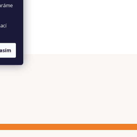
taráme
ací
lasím