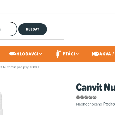
HLEDAT
HLODAVCI
PTÁCI
AKVA /
it Nutrimin pro psy 1000 g
Canvit Nu
Průměrné
Podro
Neohodnoceno
hodnocení
produktu