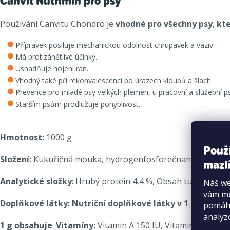
Canvit Nutrimin pro psy
Používání Canvitu Chondro je
vhodné pro všechny psy
,
kt
Přípravek posiluje mechanickou odolnost chrupavek a vaziv.
Má protizánětlivé účinky.
Usnadňuje hojení ran.
Vhodný také při rekonvalescenci po úrazech kloubů a šlach.
Prevence pro mladé psy velkých plemen, u pracovní a služební ps
Starším psům prodlužuje pohyblivost.
Hmotnost:
1000 g
Použ
Složení:
Kukuřičná mouka, hydrogenfosforečnan vápenatý, s
mazlí
Analytické složky
: Hrubý protein 4,4 %, Obsah tuku 0,7 %, 
Náš we
vám mů
Doplňkové látky: Nutriční doplňkové látky v 1 kg
: Vitam
pomáha
analyz
1 g obsahuje
:
Vitamíny:
Vitamin A 150 IU, Vitamin D3 10 IU,