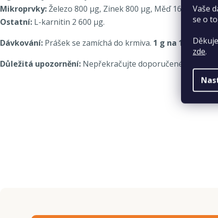
Vaše d
Mikroprvky:
Železo 800 µg, Zinek 800 µg, Měď 160 µg, Mang
se o to
Ostatní:
L-karnitin 2 600 µg.
Děkuje
Dávkování:
Prášek se zamíchá do krmiva.
1 g na 1 kg váhy 
zde
.
Důležitá upozornění:
Nepřekračujte doporučené dávkování.
Nas