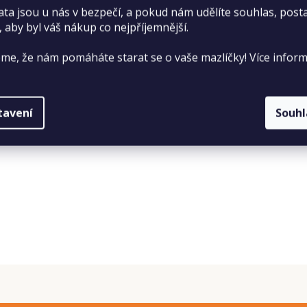
ata jsou u nás v bezpečí, a pokud nám udělíte souhlas, pos
an 600 µg, Jód 8 µg, Selen 1,8 µg,
, aby byl váš nákup co nejpříjemnější.
me, že nám pomáháte starat se o vaše mazlíčky! Více inform
zvířete.
 Použití je vhodné konzultovat s veterinárním lékařem. Uc
tavení
Souh