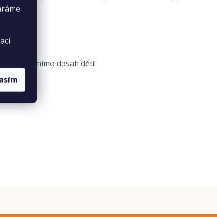
taráme
ací
hovávejte mimo dosah dětí!
lasím