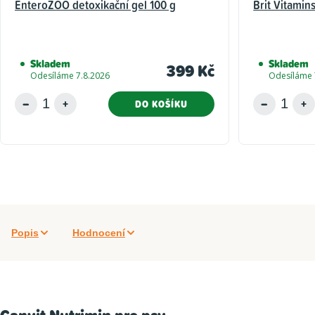
EnteroZOO detoxikační gel 100 g
Brit Vitamin
Skladem
Skladem
399 Kč
Odesíláme 7.8.2026
Odesíláme 
DO KOŠÍKU
Popis
Hodnocení