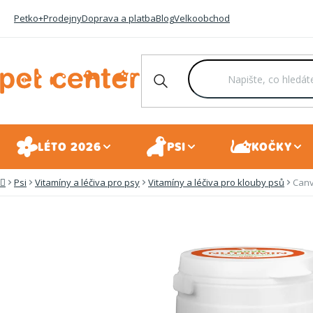
Přejít
Petko+
Prodejny
Doprava a platba
Blog
Velkoobchod
na
obsah
LÉTO 2026
PSI
KOČKY
Psi
Vitamíny a léčiva pro psy
Vitamíny a léčiva pro klouby psů
Canv
Domů