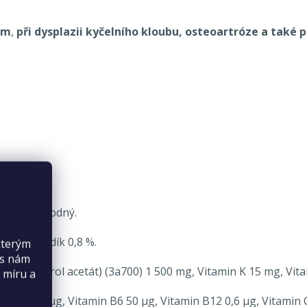
em
,
při dysplazii kyčelního kloubu, osteoartróze a také p
orečnan sodný.
r 9 %, Sodík 0,8 %.
kterým
es nám
 E (α-tokoferol acetát) (3a700) 1 500 mg, Vitamin K 15 mg, 
 míru a
min B2 60 µg, Vitamin B6 50 µg, Vitamin B12 0,6 µg, Vitamin 