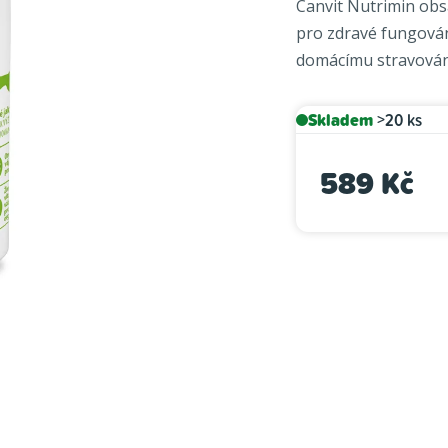
Canvit Nutrimin obs
je
pro zdravé fungová
0,0
domácímu stravování 
z
5
hvězdiček.
Skladem
>20 ks
589 Kč
Měrná cena: