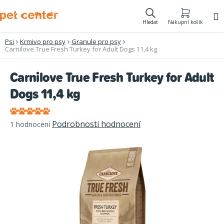
Přejít
na
Hledat
Nákupní košík
obsah
Psi
Krmivo pro psy
Granule pro psy
Carnilove True Fresh Turkey for Adult Dogs 11,4 kg
Carnilove True Fresh Turkey for Adult
Dogs 11,4 kg
Průměrné
Podrobnosti hodnocení
1 hodnocení
hodnocení
produktu
je
5,0
z
5
hvězdiček.