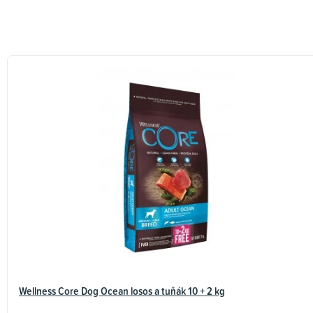
o
d
n
o
c
e
n
í
Wellness Core Dog Ocean losos a tuňák 10 + 2 kg