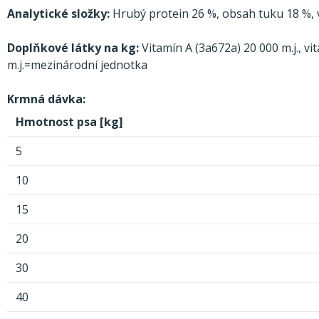
Analytické složky:
Hrubý protein 26 %, obsah tuku 18 %, v
Doplňkové látky na kg:
Vitamín A (3a672a) 20 000 m.j., v
m.j.=mezinárodní jednotka
Krmná dávka:
Hmotnost psa [kg]
5
10
15
20
30
40