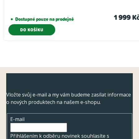
1 999 K
Dostupné pouze na prodejně
DO KOŠÍKU
Z
Odebírat newsletter
á
p
Vložte svůj e-mail a my vám budeme zasílat informace
o nových produktech na našem e-shopu.
a
t
E-mail
í
Přihlášením k odběru novinek souhlasíte s