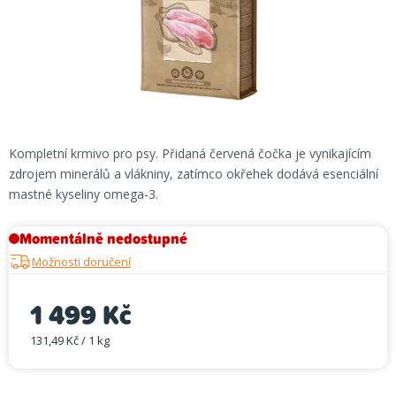
Kompletní krmivo pro psy. Přidaná červená čočka je vynikajícím
zdrojem minerálů a vlákniny, zatímco okřehek dodává esenciální
mastné kyseliny omega-3.
Momentálně nedostupné
Možnosti doručení
1 499 Kč
131,49 Kč / 1 kg
Měrná cena: