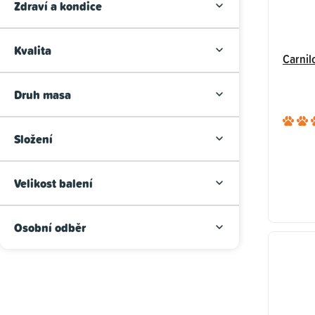
o
p
d
Zdraví a kondice
d
a
u
u
Kvalita
n
k
k
e
t
Druh masa
t
l
ů
ů
Složení
Velikost balení
Osobní odběr