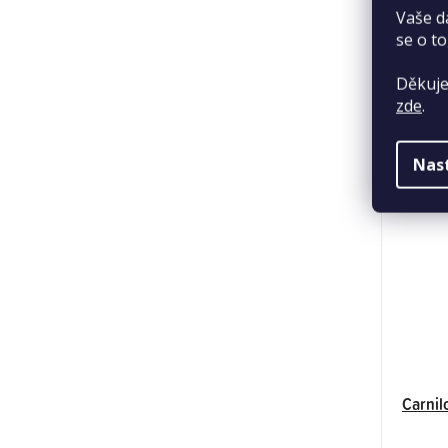
Vaše d
se o to
Děkuje
zde
.
Nas
Carnil