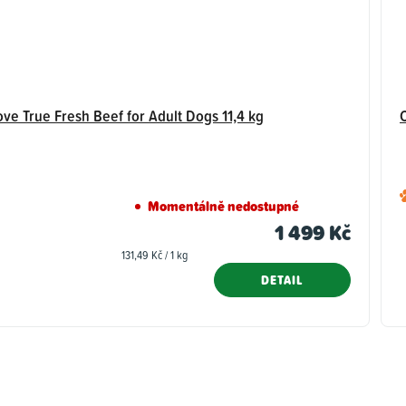
Carnilove True Fresh Beef for Adult Dogs 11,4 kg
Momentálně nedostupné
1 499 Kč
Měrná
131,49 Kč / 1 kg
cena:
DETAIL
O