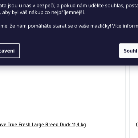
z
ata jsou u nás v bezpečí, a pokud nám udělíte souhlas, pos
5
, aby byl váš nákup co nejpříjemnější.
hvězdiček.
me, že nám pomáháte starat se o vaše mazlíčky! Více inform
tavení
Souh
ove True Fresh Large Breed Duck 11,4 kg