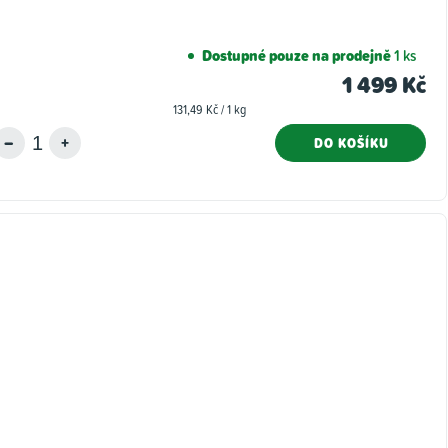
Dostupné pouze na prodejně
1 ks
1 499 Kč
Měrná
131,49 Kč / 1 kg
cena:
DO KOŠÍKU