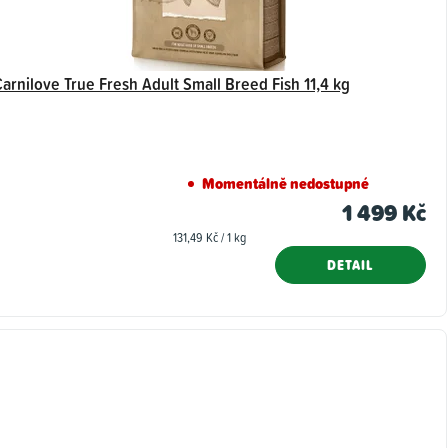
arnilove True Fresh Adult Small Breed Fish 11,4 kg
Momentálně nedostupné
1 499 Kč
Měrná
131,49 Kč / 1 kg
cena:
DETAIL