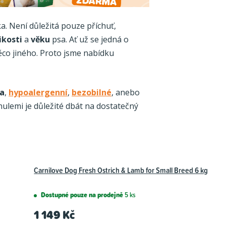
a. Není důležitá pouze příchuť,
ikosti
a
věku
psa. Ať už se jedná o
ěco jiného. Proto jsme nabídku
a
,
hypoalergenní
,
bezobilné
, anebo
nulemi je důležité dbát na dostatečný
Carnilove Dog Fresh Ostrich & Lamb for Small Breed 6 kg
Dostupné pouze na prodejně
5 ks
1 149 Kč