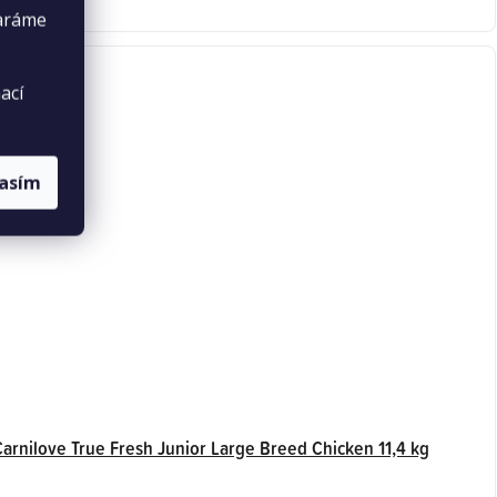
taráme
ací
lasím
Carnilove True Fresh Junior Large Breed Chicken 11,4 kg