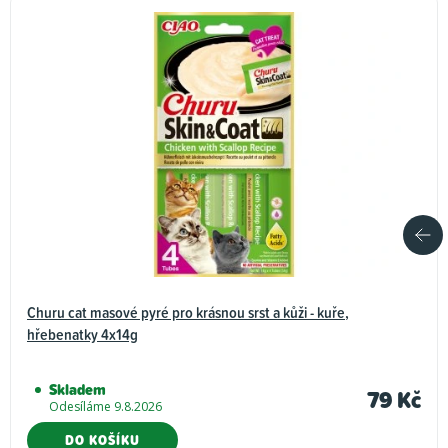
Churu cat masové pyré pro krásnou srst a kůži - kuře,
hřebenatky 4x14g
Skladem
79 Kč
Odesíláme 9.8.2026
DO KOŠÍKU