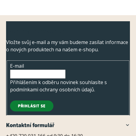
Z
Odebírat newsletter
á
p
Vložte svůj e-mail a my vám budeme zasílat informace
o nových produktech na našem e-shopu.
a
t
E-mail
í
Přihlášením k odběru novinek souhlasíte s
podmínkami ochrany osobních údajů
.
PŘIHLÁSIT SE
Kontaktní formulář