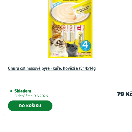
Churu cat masové pyré - kuře, hovězí a sýr 4x14g
Skladem
79 K
Odesíláme 9.8.2026
DO KOŠÍKU