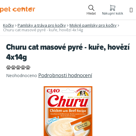
Přejít
na
Hledat
Nákupní košík
obsah
Kočky
Pamlsky a tráva pro kočky
Mokré pamlsky pro kočky
Churu cat masové pyré - kuře, hovězí 4x14g
Churu cat masové pyré - kuře, hovězí
4x14g
Průměrné
Podrobnosti hodnocení
Neohodnoceno
hodnocení
produktu
je
0,0
z
5
hvězdiček.