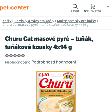
Přejít
na
Hledat
Nákupní košík
obsah
Kočky
Pamlsky a tráva pro kočky
Mokré pamlsky pro kočky
Churu Cat masové pyré – tuňák, tuňákové kousky 4x14 g
Churu Cat masové pyré – tuňák,
tuňákové kousky 4x14 g
Průměrné
Podrobnosti hodnocení
Neohodnoceno
hodnocení
produktu
je
0,0
z
5
hvězdiček.