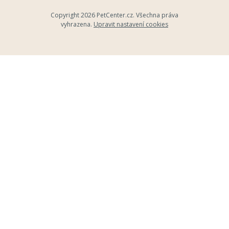
Copyright 2026
PetCenter.cz
. Všechna práva
vyhrazena.
Upravit nastavení cookies