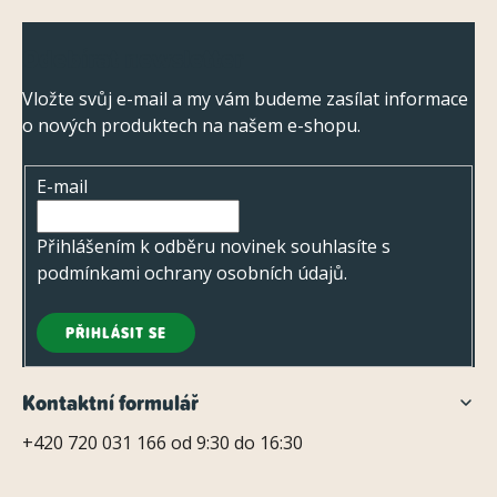
Z
Odebírat newsletter
á
p
Vložte svůj e-mail a my vám budeme zasílat informace
o nových produktech na našem e-shopu.
a
t
E-mail
í
Přihlášením k odběru novinek souhlasíte s
podmínkami ochrany osobních údajů
.
PŘIHLÁSIT SE
Kontaktní formulář
+420 720 031 166 od 9:30 do 16:30