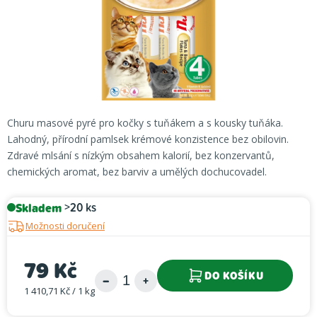
Churu masové pyré pro kočky s tuňákem a s kousky tuňáka.
Lahodný, přírodní pamlsek krémové konzistence bez obilovin.
Zdravé mlsání s nízkým obsahem kalorií, bez konzervantů,
chemických aromat, bez barviv a umělých dochucovadel.
Skladem
>20 ks
Možnosti doručení
79 Kč
DO KOŠÍKU
1 410,71 Kč / 1 kg
Měrná cena: