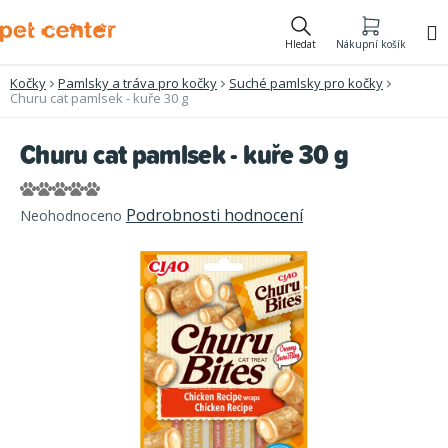
Přejít
na
Hledat
Nákupní košík
obsah
Kočky
Pamlsky a tráva pro kočky
Suché pamlsky pro kočky
Churu cat pamlsek - kuře 30 g
Churu cat pamlsek - kuře 30 g
Průměrné
Podrobnosti hodnocení
Neohodnoceno
hodnocení
produktu
je
0,0
z
5
hvězdiček.