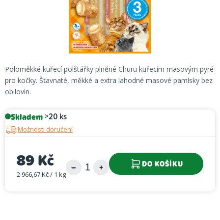
Poloměkké kuřecí polštářky plněné Churu kuřecím masovým pyré
pro kočky. Šťavnaté, měkké a extra lahodné masové pamlsky bez
obilovin.
Skladem
>20 ks
Možnosti doručení
89 Kč
DO KOŠÍKU
2 966,67 Kč / 1 kg
Měrná cena: