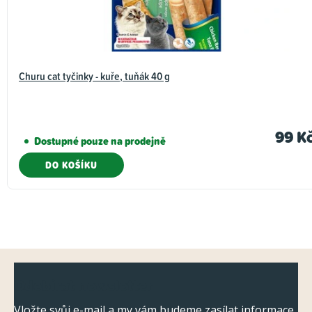
Churu cat tyčinky - kuře, tuňák 40 g
99 K
Dostupné pouze na prodejně
DO KOŠÍKU
Z
Odebírat newsletter
á
Vložte svůj e-mail a my vám budeme zasílat informace