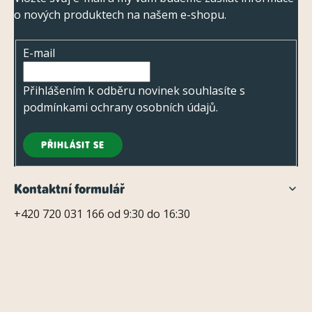
p
o nových produktech na našem e-shopu.
a
t
E-mail
í
Přihlášením k odběru novinek souhlasíte s
podmínkami ochrany osobních údajů
.
PŘIHLÁSIT SE
Kontaktní formulář
+420 720 031 166 od 9:30 do 16:30