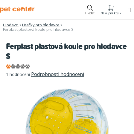
Přejít
na
Hledat
Nákupní košík
obsah
Hlodavci
Hračky pro hlodavce
Ferplast plastová koule pro hlodavce S
Ferplast plastová koule pro hlodavce
S
Průměrné
Podrobnosti hodnocení
1 hodnocení
hodnocení
produktu
je
1,0
z
5
hvězdiček.