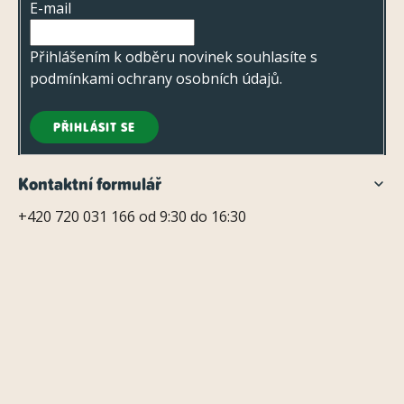
E-mail
í
Přihlášením k odběru novinek souhlasíte s
podmínkami ochrany osobních údajů
.
PŘIHLÁSIT SE
Kontaktní formulář
+420 720 031 166 od 9:30 do 16:30