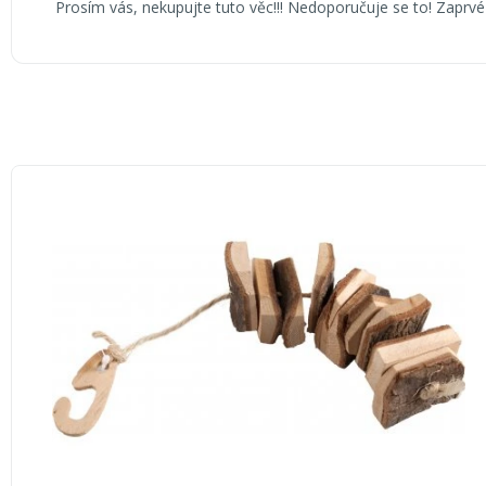
Prosím vás, nekupujte tuto věc!!! Nedoporučuje se to! Zaprvé
s
h
o
d
n
o
c
e
n
í