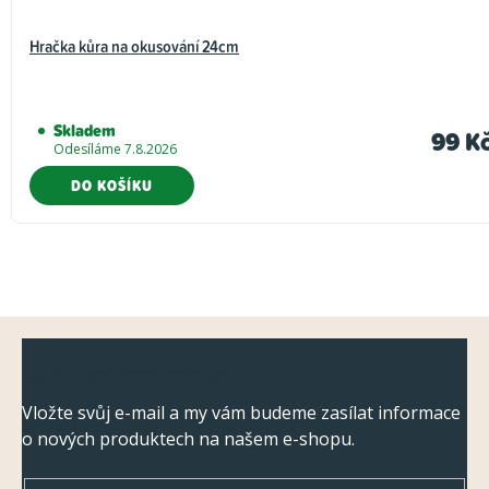
Hračka kůra na okusování 24cm
Skladem
99 K
Odesíláme 7.8.2026
DO KOŠÍKU
Z
Odebírat newsletter
á
p
Vložte svůj e-mail a my vám budeme zasílat informace
o nových produktech na našem e-shopu.
a
t