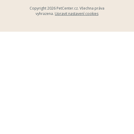
Copyright 2026
PetCenter.cz
. Všechna práva
vyhrazena.
Upravit nastavení cookies