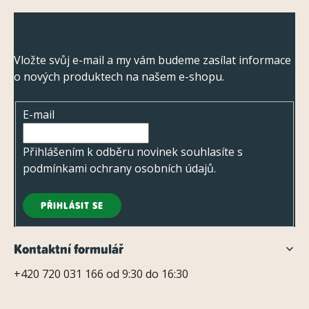
Z
Odebírat newsletter
á
p
Vložte svůj e-mail a my vám budeme zasílat informace
o nových produktech na našem e-shopu.
a
t
E-mail
í
Přihlášením k odběru novinek souhlasíte s
podmínkami ochrany osobních údajů
.
PŘIHLÁSIT SE
Kontaktní formulář
+420 720 031 166 od 9:30 do 16:30