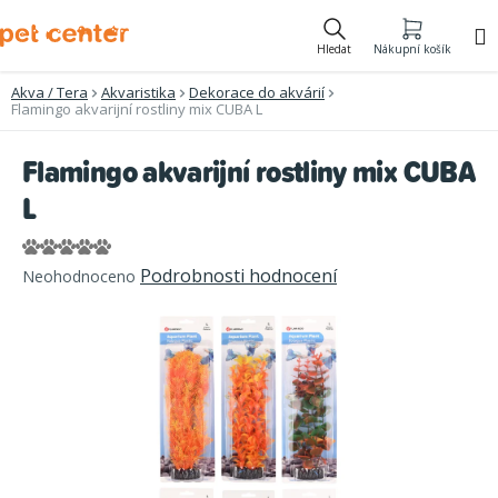
Přejít
na
Hledat
Nákupní košík
obsah
Akva / Tera
Akvaristika
Dekorace do akvárií
Flamingo akvarijní rostliny mix CUBA L
Flamingo akvarijní rostliny mix CUBA
L
Průměrné
Podrobnosti hodnocení
Neohodnoceno
hodnocení
produktu
je
0,0
z
5
hvězdiček.