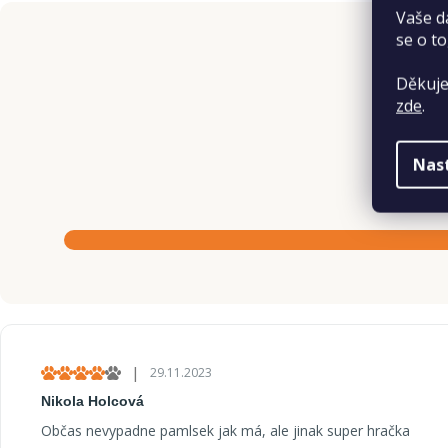
Vaše d
se o to
Děkuje
zde
.
Nas
V
ý
|
29.11.2023
Hodnocení produktu je 4 z 5 hvězdiček.
p
Nikola Holcová
i
Občas nevypadne pamlsek jak má, ale jinak super hračka