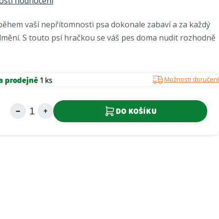
sti hodnocení
 během vaší nepřítomnosti psa dokonale zabaví a za každý
dmění. S touto psí hračkou se váš pes doma nudit rozhodně
a prodejně
1 ks
Možnosti doručení
DO KOŠÍKU