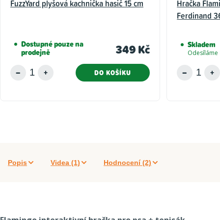
FuzzYard plyšová kachnička hasič 15 cm
Hračka Flam
Ferdinand 3
Dostupné pouze na
Skladem
349 Kč
prodejně
Odesíláme 
DO KOŠÍKU
Popis
Videa (1)
Hodnocení (2)
Flamingo interaktivní hračka pro psa + tenisák