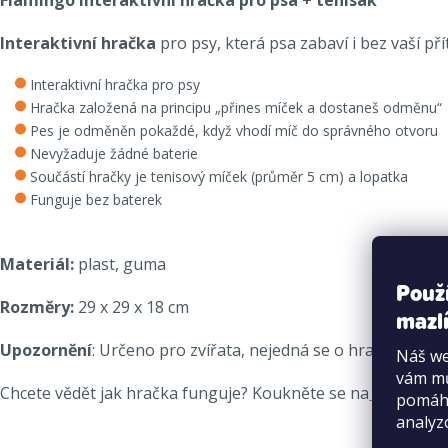
Interaktivní hračka
pro psy, která psa zabaví i bez vaší 
Interaktivní hračka pro psy
Hračka založená na principu „přines míček a dostaneš odměnu“
Pes je odměněn pokaždé, když vhodí míč do správného otvoru
Nevyžaduje žádné baterie
Součástí hračky je tenisový míček (průměr 5 cm) a lopatka
Funguje bez baterek
Materiál:
plast, guma
Použ
Rozměry:
29 x 29 x 18 cm
mazlí
Upozornění
: Určeno pro zvířata, nejedná se o hračku pro dě
Náš we
vám mů
Chcete vědět jak hračka funguje? Koukněte se na
video
.
pomáha
analyz