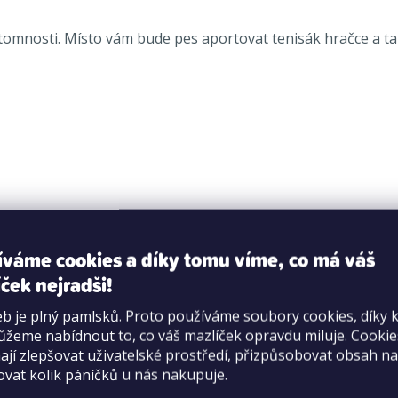
přítomnosti. Místo vám bude pes aportovat tenisák hračce a
íváme cookies a díky tomu víme, co má váš
ček nejradši!
ti.
b je plný pamlsků. Proto používáme soubory cookies, díky 
žeme nabídnout to, co váš mazlíček opravdu miluje. Cooki
jí zlepšovat uživatelské prostředí, přizpůsobovat obsah na
ovat kolik páníčků u nás nakupuje.