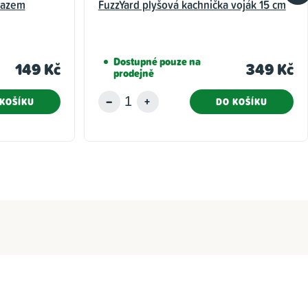
vazem
FuzzYard plyšová kachnička voják 15 cm
Dostupné pouze na
149 Kč
349 Kč
prodejně
KOŠÍKU
DO KOŠÍKU