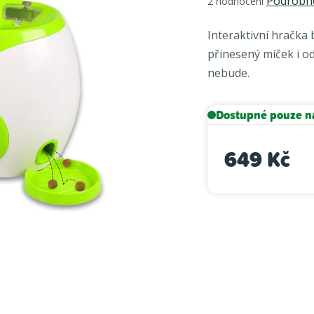
Podrobno
2 hodnocení
hodnocení
produktu
Interaktivní hračka
je
přinesený míček i o
4,5
nebude.
z
5
hvězdiček.
Dostupné pouze n
649 Kč
Měrná cena: