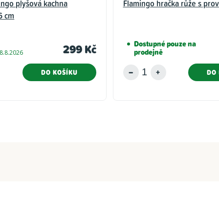
ingo plyšová kachna
Flamingo hračka růže s pro
6 cm
Dostupné pouze na
299 Kč
prodejně
8.8.2026
DO KOŠÍKU
DO 