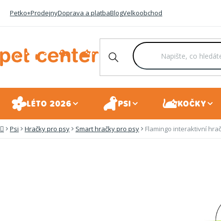
Přejít
Petko+
Prodejny
Doprava a platba
Blog
Velkoobchod
na
obsah
LÉTO 2026
PSI
KOČKY
Psi
Hračky pro psy
Smart hračky pro psy
Flamingo interaktivní hra
Domů