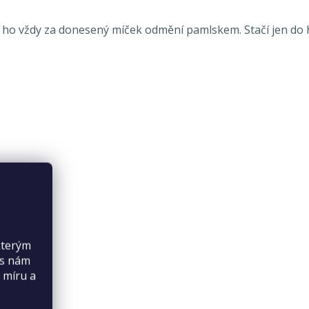
 ta ho vždy za donesený míček odmění pamlskem. Stačí jen do
kterým
es nám
 míru a