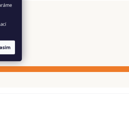
taráme
ací
lasím