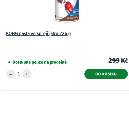
KONG pasta ve spreji játra 226 g
299 Kč
Dostupné pouze na prodejně
DO KOŠÍKU