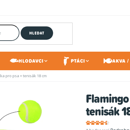
HLEDAT
HLODAVCI
PTÁCI
AKVA /
čka pro psa + tenisák 18 cm
Flamingo 
tenisák 1
Průměrné