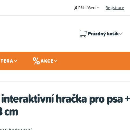
Přihlášení
Registrace
Prázdný košík
Nákupní
košík
 TERA
AKCE
interaktivní hračka pro psa +
8 cm