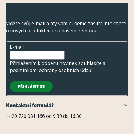
Z
Odebírat newsletter
á
p
Vložte svůj e-mail a my vám budeme zasílat informace
o nových produktech na našem e-shopu.
a
t
E-mail
í
Přihlášením k odběru novinek souhlasíte s
podmínkami ochrany osobních údajů
.
PŘIHLÁSIT SE
Kontaktní formulář
+420 720 031 166 od 9:30 do 16:30