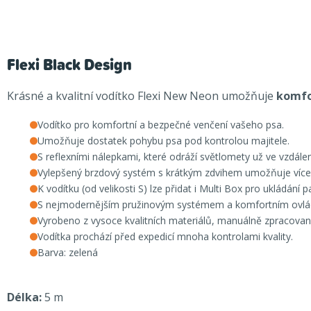
Flexi Black Design
Krásné a kvalitní vodítko Flexi New Neon umožňuje
komfo
Vodítko pro komfortní a bezpečné venčení vašeho psa.
Umožňuje dostatek pohybu psa pod kontrolou majitele.
S reflexními nálepkami, které odráží světlomety už ve vzdále
Vylepšený brzdový systém s krátkým zdvihem umožňuje více
K vodítku (od velikosti S) lze přidat i Multi Box pro ukládání 
S nejmodernějším pružinovým systémem a komfortním ovlá
Vyrobeno z vysoce kvalitních materiálů, manuálně zpracovan
Vodítka prochází před expedicí mnoha kontrolami kvality.
Barva: zelená
Délka:
5 m