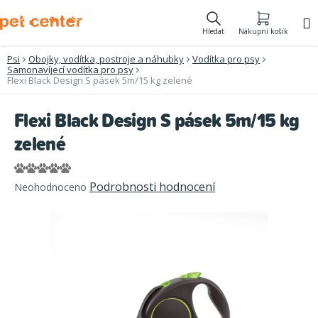
Přejít
na
Hledat
Nákupní košík
obsah
Psi
Obojky, vodítka, postroje a náhubky
Vodítka pro psy
Samonavíjecí vodítka pro psy
Flexi Black Design S pásek 5m/15 kg zelené
Flexi Black Design S pásek 5m/15 kg
zelené
Průměrné
Podrobnosti hodnocení
Neohodnoceno
hodnocení
produktu
je
0,0
z
5
hvězdiček.