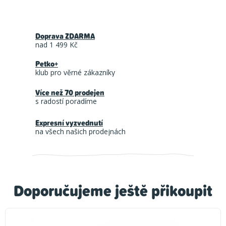
Doprava ZDARMA
nad 1 499 Kč
Petko+
klub pro věrné zákazníky
Více než 70 prodejen
s radostí poradíme
Expresní vyzvednutí
na všech našich prodejnách
Doporučujeme ještě přikoupit