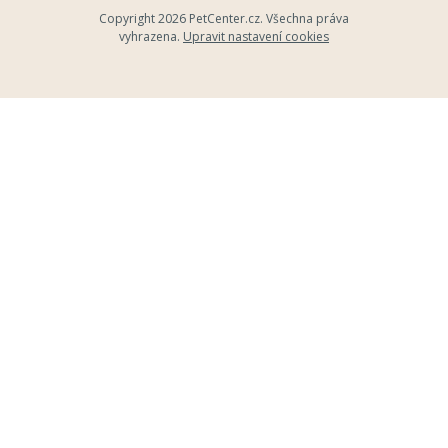
Copyright 2026
PetCenter.cz
. Všechna práva
vyhrazena.
Upravit nastavení cookies